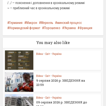
/…/ — пояснення і доповнення в хронікальному режимі
~ — приблизний час в хронікальному режимі
Германия
Макрон
Меркель
минский процесс
Нормандский формат
Порошенко
Украина
Франция
You may also like
Війна
•
Світ
•
Україна
Війна
•
Світ
•
Україна
9 серпня 2026 р. ЗВЕДЕННЯ на
23:59
Війна
•
Світ
•
Україна
09 серпня 2026 р. ЗВЕДЕННЯ до