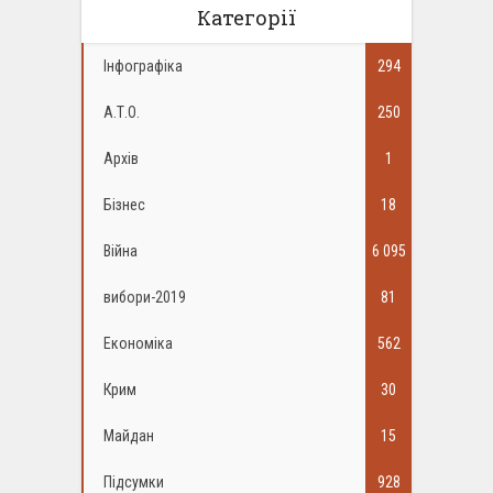
Категорії
Інфографіка
294
А.Т.О.
250
Архів
1
Бізнес
18
Війна
6 095
вибори-2019
81
Економіка
562
Крим
30
Майдан
15
Підсумки
928