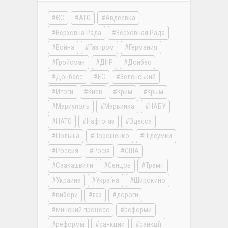
ЄС
АТО
Авдеевка
Верховна Рада
Верховная Рада
Война
Газпром
Германия
Гройсман
ДНР
Донбас
Донбасс
ЕС
Зеленський
Итоги
Киев
Крим
Крым
Мариуполь
Марьинка
НАБУ
НАТО
Нафтогаз
Одесса
Польша
Порошенко
Підсумки
Россия
Росія
США
Саакашвили
Сенцов
Трамп
Украина
Україна
Широкино
вибори
газ
дороги
минский процесс
реформи
реформы
санкции
санкції