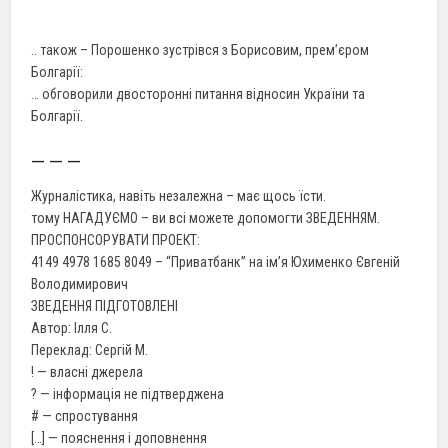
.. також – Порошенко зустрівся з Борисовим, прем’єром
Болгарії:
… обговорили двосторонні питання відносин України та
Болгарії.
— — —
Журналістика, навіть незалежна – має щось їсти.
тому НАГАДУЄМО – ви всі можете допомогти ЗВЕДЕННЯМ.
ПРОСПОНСОРУВАТИ ПРОЕКТ:
4149 4978 1685 8049 – “Приватбанк” на ім’я Юхименко Євгеній
Володимирович
ЗВЕДЕННЯ ПІДГОТОВЛЕНІ
Автор: Ілля С.
Переклад: Сергій М.
! — власні джерела
? — інформація не підтверджена
# — спростування
[…] — пояснення і доповнення