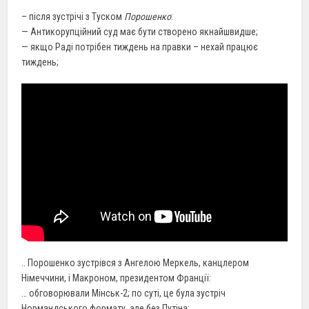
– після зустрічі з Туском
Порошенко
:
— Антикорупційний суд має бути створено якнайшвидше;
— якщо Раді потрібен тиждень на правки – нехай працює
тиждень;
.. Порошенко зустрівся з Ангелою Меркель, канцлером
Німеччини, і Макроном, президентом Франції:
… обговорювали Мінськ-2; по суті, це була зустріч
Нормандського формату, але без Путіна;