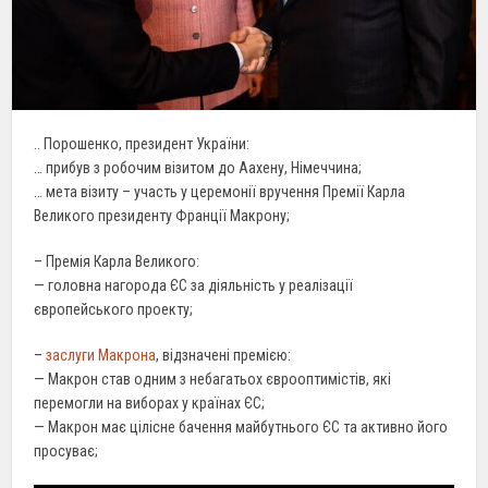
.. Порошенко, президент України:
… прибув з робочим візитом до Аахену, Німеччина;
… мета візиту – участь у церемонії вручення Премії Карла
Великого президенту Франції Макрону;
– Премія Карла Великого:
— головна нагорода ЄС за діяльність у реалізації
європейського проекту;
–
заслуги Макрона
, відзначені премією:
— Макрон став одним з небагатьох єврооптимістів, які
перемогли на виборах у країнах ЄС;
— Макрон має цілісне бачення майбутнього ЄС та активно його
просуває;