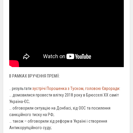
В РАМКАХ ВРУЧЕННЯ ПРЕМІЇ:
.. результати
зустрічі Порошенка з Туском, головою Євроради
:
… домовилися провести влітку 2018 року в Брюсселі ХХ саміт
Україна-ЄС;
… обговорили ситуацію на Донбасі, хід ООС та посилення
санкційного тиску на РФ;
… також – обговорили хід реформ в Україні і створення
Антикорупційного суду;