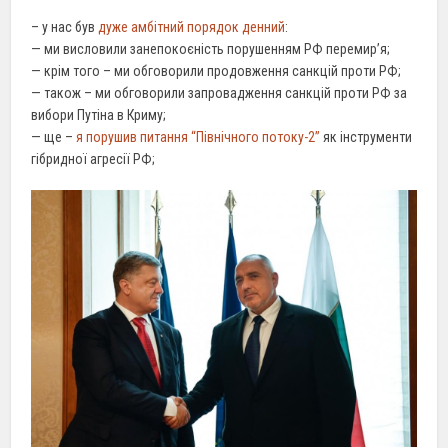
– у нас був
дуже амбітний порядок денний
:
— ми висловили занепокоєність порушенням РФ перемир’я;
— крім того – ми обговорили продовження санкцій проти РФ;
— також – ми обговорили запровадження санкцій проти РФ за
вибори Путіна в Криму;
— ще –
я порушив питання “Північного потоку-2”
як інструменти
гібридної агресії РФ;