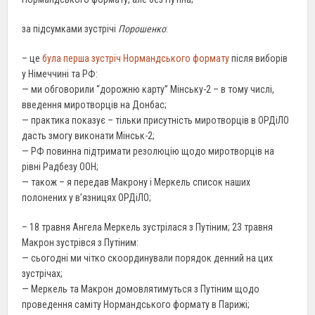
за підсумками зустрічі
Порошенко
:
– це
була перша зустріч Нормандського формату
після виборів
у Німеччині та РФ:
— ми обговорили “дорожню карту” Мінську-2 – в тому числі,
введення миротворців на Донбас;
— практика показує – тільки присутність миротворців в ОРДіЛО
дасть змогу виконати Мінськ-2;
— РФ повинна підтримати резолюцію щодо миротворців на
рівні Радбезу ООН;
— також – я передав Макрону і Меркель список наших
полонених у в’язницях ОРДіЛО;
– 18 травня Ангела Меркель зустрілася з Путіним; 23 травня
Макрон зустрівся з Путіним:
— сьогодні ми чітко скоординували порядок денний на цих
зустрічах;
— Меркель та Макрон домовлятимуться з Путіним щодо
проведення саміту Нормандського формату в Парижі;