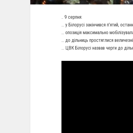
.. 9 серпня:
… у Білорусі закінчився п’ятий, остан
… опозиція максимально мобілізувала
… до дільниць простяглися величезні
… ЦВК Білорусі назвав черги до діль