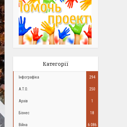
Категорії
Інфографіка
294
А.Т.О.
250
Архів
1
Бізнес
18
Війна
6 086