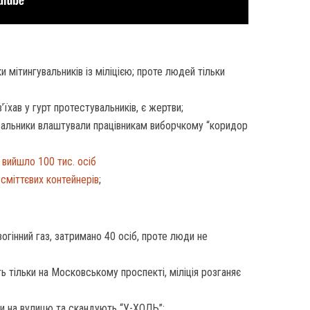
и мітингувальників із міліцією; проте людей тільки
їхав у гурт протестувальників, є жертви;
увальники влаштували працівникам виборчкому “коридор
ї
вийшло 100 тис. осіб
 сміттєвих контейнерів
;
огінний газ, затримано 40 осіб, проте люди не
ь тільки на Московському проспекті, міліція розганяє
ли на вулицю та скандують “У-ХОДЬ”;