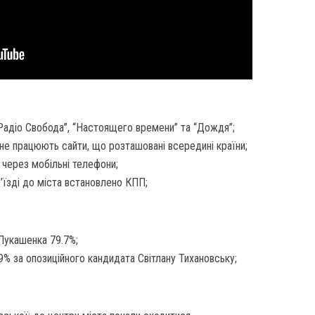
“Радіо Свобода”, “Настоящего времени” та “Дождя”;
 не працюють сайти, що розташовані всередині країни;
 через мобільні телефони;
в’їзді до міста встановлено КПП;
 Лукашенка 79.7%;
9% за опозиційного кандидата Світлану Тихановську;