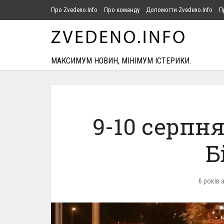
Про Zvedeno.Info
Про команду
Допомогти Zvedeno.Info
П
МАКСИМУМ НОВИН, МІНІМУМ ІСТЕРИКИ.
9-10 серпня
Б
6 років 