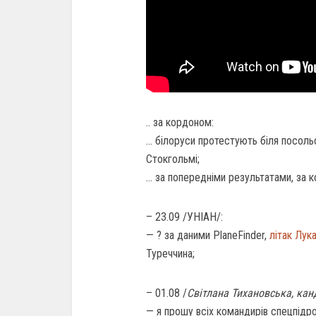
.. за кордоном:
… білоруси протестують біля посольс
Стокгольмі;
… за попередніми результатами, за 
– 23.09 /УНIАН/:
— ? за даними PlaneFinder,
літак Лук
Туреччина;
– 01.08 /
Світлана Тихановська, кан
— я прошу всіх командирів спецпідро