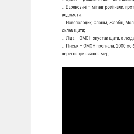
… Барановичі – мітинг розігнали, про
водомети;
… Новополоцьк, Слонім, Жлобін, Моло
склав щити;
… Ліда – ОМОН опустив щити, а люд
… Пінськ – ОМОН прогнали, 2000 осі
переговори вийшов мер;