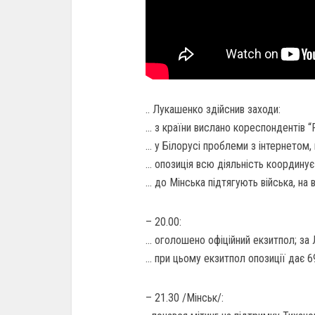
.. Лукашенко здійснив заходи:
… з країни вислано кореспондентів 
… у Білорусі проблеми з інтернетом,
… опозиція всю діяльність координує
… до Мінська підтягують війська, на 
– 20.00:
… оголошено офіційний екзитпол; за
… при цьому екзитпол опозиції дає 6
– 21.30 /Мінськ/: