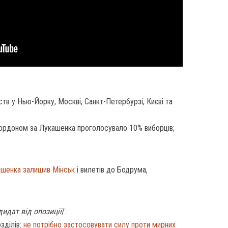
тв у Нью-Йорку, Москві, Санкт-Петербурзі, Києві та
кордоном за Лукашенка проголосувало 10% виборців;
ашенка залишив Мінськ
і вилетів до Бодрума,
дидат від опозиції
/:
зділів:
не потрібно застосовувати силу проти мирних