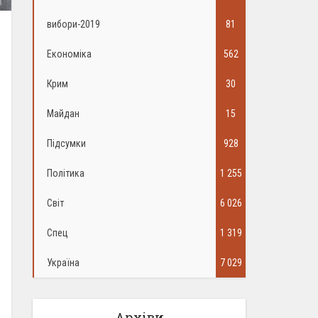
вибори-2019
81
Економіка
562
Крим
30
Майдан
15
Підсумки
928
Політика
1 255
Світ
6 026
Спец
1 319
Україна
7 029
Архіви