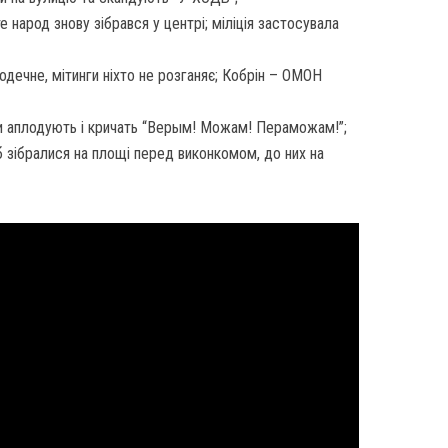
те народ знову зібрався у центрі; міліція застосувала
дечне, мітинги ніхто не розганяє; Кобрін – ОМОН
и аплодують і кричать “Верым! Можам! Пераможам!”;
б зібралися на площі перед виконкомом, до них на