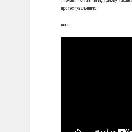
…почався мітинг на підтримку Тихано
протестувальники;
вночі: