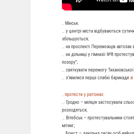
.. Мінськ:
… у центрі міста відбуваються сутичк
збільшується;
… на проспекті Переможців автозак в’
… на дільниці у гімназії №8 протест
позору”;
… святкувати перемогу Тихановсько
… з’явилися перші слабкі барикади
зі
..
протести у регіонах
:
… Гродно – міліція застосувала сльоз
розходяться;
… Вітебськ – протестувальники стоят
мітинг;
… Брест – декілька тисяч осіб вийш