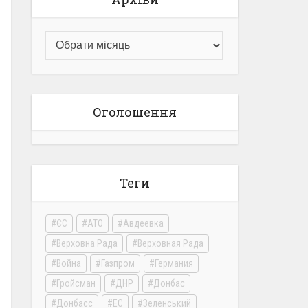
Оголошення
Теги
ЄС
АТО
Авдеевка
Верховна Рада
Верховная Рада
Война
Газпром
Германия
Гройсман
ДНР
Донбас
Донбасс
ЕС
Зеленський