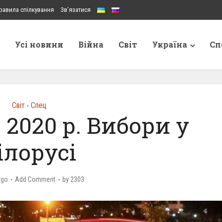
равила спілкування
Зв’язатися
Усі новини
Війна
Світ
Україна
Сп
Світ
Спец
•
 2020 р. Вибори у
ілорусі
ago
Add Comment
by
2303