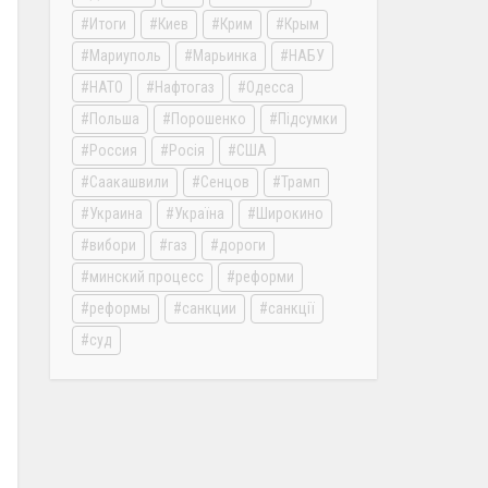
Итоги
Киев
Крим
Крым
Мариуполь
Марьинка
НАБУ
НАТО
Нафтогаз
Одесса
Польша
Порошенко
Підсумки
Россия
Росія
США
Саакашвили
Сенцов
Трамп
Украина
Україна
Широкино
вибори
газ
дороги
минский процесс
реформи
реформы
санкции
санкції
суд