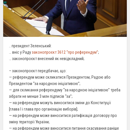
.. президент Зеленський:
… вніс у Раду
законопроєкт 3612 “про референдум”
;
… законопроєкт внесений як невідкладний;
– законопроєкт передбачає, що:
— референдум може скликатися Президентом, Радою або
Президентом “за народною ініціативою”;
— для скликання референдуму “за народною ініціативою” треба
зібрати не менше 3 млн підписів “за”;
— на референдум можуть виноситися зміни до Конституції
[глава I і глава про організацію виборів];
— на референдум може виноситися ратифікація договору про
зміну території України;
— на референдум може виноситися питання скасування раніше