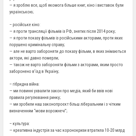
— я зроблю все, щоб якомога більше книг, кіно і виставок були
українською;
– російське кіно:
— я проти трансляції фільмів із РФ, знятих після 2014 року;
— я проти показу фільмів із російськими акторами, проти яких
порушено кримінальну справу;
— але не варто забороняти до показу фільми, в яких знімаються
актори, які давно померли;
— також не варто забороняти фільми з акторами, яким просто
заборонено в’їзд в Україну;
– гібридна війна:
— ми повинні ухвалити закон про медіа, який би ввів нові
правила регулювання ринку;
— ми зробили наш законопроєкт більш ліберальним і з чітким
визначенням “мови ворожнечі”;
– культура:
— креативна індустрія за час коронокризи втратила 10-20 млрд