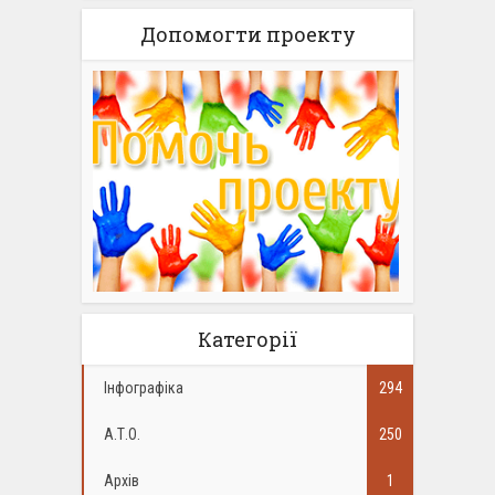
Допомогти проекту
Категорії
Інфографіка
294
А.Т.О.
250
Архів
1