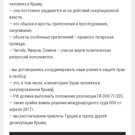
человека в Крыму;
— она постоянно ухудшается из-за действий оккупационной
власти;
— это обыски и аресты, притеснения и преследования,
запугивание;
— объекты особенных притеснений – крымско-татарская
громада;
— Чигойз, Умеров, Семена – список жертв политических
репрессий пополняется;
‐ мы договорились координировать наши усилия в защите прав
и свобод:
— это, в том числе, и мониторинг [прав человека в
оккупированном Крыму];
— РФ должна выполнить положение резолюции ГА ООН 71/205;
— также крайне важны решения международного суда ООН от
апреля 2017 г.
— мы рассчитываем привлечь Турцию в группу друзей
деоккупации Крыма;