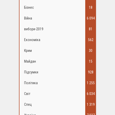
Бізнес
18
Війна
6 094
вибори-2019
81
Економіка
562
Крим
30
Майдан
15
Підсумки
928
Політика
1 255
Світ
6 034
Спец
1 319