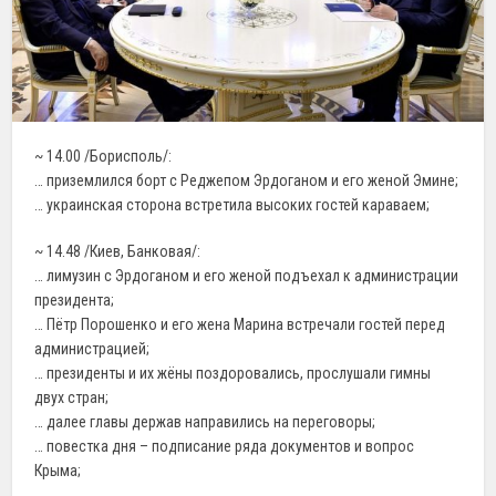
~ 14.00 /Борисполь/:
… приземлился борт с Реджепом Эрдоганом и его женой Эмине;
… украинская сторона встретила высоких гостей караваем;
~ 14.48 /Киев, Банковая/:
… лимузин с Эрдоганом и его женой подъехал к администрации
президента;
… Пётр Порошенко и его жена Марина встречали гостей перед
администрацией;
… президенты и их жёны поздоровались, прослушали гимны
двух стран;
… далее главы держав направились на переговоры;
… повестка дня – подписание ряда документов и вопрос
Крыма;