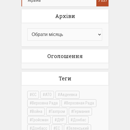
Україна
7 037
Архіви
Оголошення
Теги
ЄС
АТО
Авдеевка
Верховна Рада
Верховная Рада
Война
Газпром
Германия
Гройсман
ДНР
Донбас
Донбасс
ЕС
Зеленський