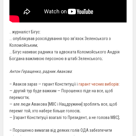
.. журналіст Бігус:
… опублікував розслідування про зв’язок Зеленського з
Коломойським;
… Бігус називає радника та адвоката Коломойського Андрія
Богдана важливою персоною в штабі Зеленського;
Антон Геращенко, радник Авакова
:
– Аваков зараз — гарант Конституції і
гарант чесних виборів
:
— другий тур буде важким — Порошенко піде на все, щоб
перемогти;
— але люди Авакова [МВС і Нацдружини] зроблять все, щоб
переміг той, хто набере більше голосів;
— [гарант Конституції взагалі то Президент, а не голова МВС];
– Порошенко вимагав від деяких голів ОДА забезпечити