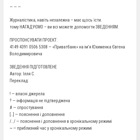
— — —
Журналістика, навіть незалежна – має щось їсти.
тому НАГАДУЄМО – ви всі можете допомогти ЗВЕДЕННЯМ.
ПРОСПОНСУВАТИ ПРОЕКТ:
4149 4391 0506 5308 — «Приватбанк» на ім’я Юхименка Євгена
Володимировича
ЗВЕДЕННЯ ПІДГОТОВЛЕНЕ
Автор: Ілля С.
Переклад:
! — власні джерела
? — інформація не підтверджена
# — спростування
[…] — пояснення і доповнення
/…/ — пояснення і доповнення в хронікальному режимі
~ — приблизний час у хронікальному режимі