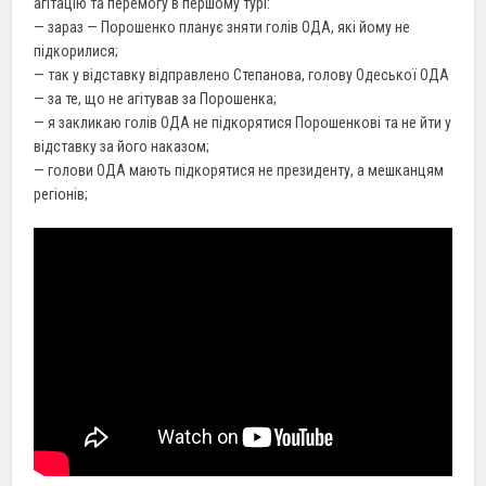
агітацію та перемогу в першому турі:
— зараз — Порошенко планує зняти голів ОДА, які йому не
підкорилися;
— так у відставку відправлено Степанова, голову Одеської ОДА
— за те, що не агітував за Порошенка;
— я закликаю голів ОДА не підкорятися Порошенкові та не йти у
відставку за його наказом;
— голови ОДА мають підкорятися не президенту, а мешканцям
регіонів;