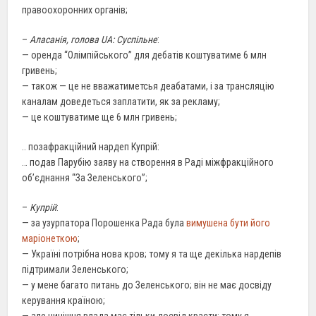
правоохоронних органів;
–
Аласанія, голова UA: Суспiльне
:
— оренда “Олімпійського” для дебатів коштуватиме 6 млн
гривень;
— також — це не вважатиметсья деабатами, і за трансляцію
каналам доведеться заплатити, як за рекламу;
— це коштуватиме ще 6 млн гривень;
.. позафракційний нардеп Купрій:
… подав Парубію заяву на створення в Раді міжфракційного
об’єднання “За Зеленського”;
–
Купрій
:
— за узурпатора Порошенка Рада була
вимушена бути його
маріонеткою
;
— Україні потрібна нова кров; тому я та ще декілька нардепів
підтримали Зеленського;
— у мене багато питань до Зеленського; він не має досвіду
керування країною;