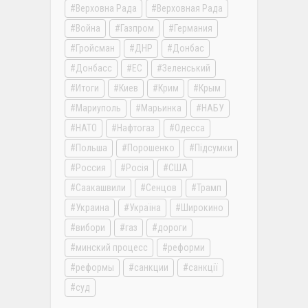
Верховна Рада
Верховная Рада
Война
Газпром
Германия
Гройсман
ДНР
Донбас
Донбасс
ЕС
Зеленський
Итоги
Киев
Крим
Крым
Мариуполь
Марьинка
НАБУ
НАТО
Нафтогаз
Одесса
Польша
Порошенко
Підсумки
Россия
Росія
США
Саакашвили
Сенцов
Трамп
Украина
Україна
Широкино
вибори
газ
дороги
минский процесс
реформи
реформы
санкции
санкції
суд