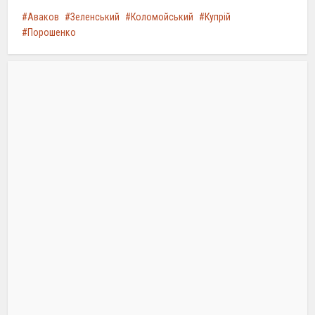
Аваков
Зеленський
Коломойський
Купрій
Порошенко