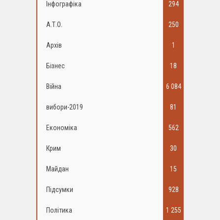
Інфографіка
294
А.Т.О.
250
Архів
1
Бізнес
18
Війна
6 084
вибори-2019
81
Економіка
562
Крим
30
Майдан
15
Підсумки
928
Політика
1 255