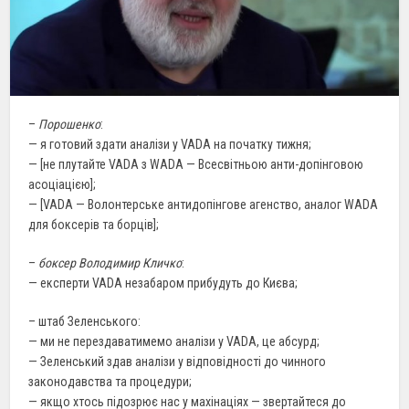
–
Порошенко
:
— я готовий здати аналізи у VADA на початку тижня;
— [не плутайте VADA з WADA — Всесвітньою анти-допінговою
асоціацією];
— [VADA — Волонтерське антидопінгове агенство, аналог WADA
для боксерів та борців];
–
боксер Володимир Кличко
:
— експерти VADA незабаром прибудуть до Києва;
– штаб Зеленського:
— ми не перездаватимемо аналізи у VADA, це абсурд;
— Зеленський здав аналізи у відповідності до чинного
законодавства та процедури;
— якщо хтось підозрює нас у махінаціях — звертайтеся до