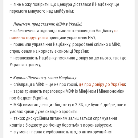
— я не можу повірити, що цензура дісталася й Нацбанку; це
перемога минулого над майбутнім;
–
Люнгман, представник МВФ в Україні
:
— забезпечення відповідальності керівництва Нацбанку
не
повинно порушувати
принципи управління НБУ;
— принципи управління Нацбанку, розроблені спільно з МВФ,
спрацювали на користь економіці України;
— незалежність Нацбанку посилила довіру як до нього, так і до
України в цілому;
–
Кирило Шевченко, глава Нацбанку
:
— співпраця з МВФ – це не про гроші,
це про довіру до України
;
— зараз тривають переговори МВФ із Мінфіном і Мінекономіки
про бюджет України;
— МВФ вимагає дефіцит бюджету в 2-3%; це було б добре, але в
умовах кризи дуже складно зробити;
— також дискусійним питанням залишається спрямування
коштів з бюджету до Фонду боротьби з коронавірусом;
— є у мене і певна стурбованість щодо антикорупційної