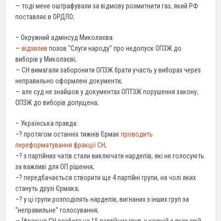
— тоді мене оштрафували за відмову розмитнити газ, який РФ
поставляє в ОРДЛО;
– Окружний адмінсуд Миколаєва:
—
відхилив
позов “Слуги народу” про недопуск ОПЗЖ до
виборів у Миколаєві;
— СН вимагали заборонити ОПЗЖ брати участь у виборах через
неправильно оформлені документи;
— але суд не знайшов у документах ОПТЗЖ порушення закону;
ОПЗЖ до виборів допущена;
– Українська правда:
–? протягом останніх тижнів Єрмак
проводить
переформатування фракції СН
;
–? з партійних чатів стали виключати нардепів, які не голосують
за важливі для ОП рішення;
–? передбачається створити ще 4 партійні групи, на чолі яких
стануть друзі Єрмака;
–? у ці групи розподілять нардепів, вигнаних з інших груп за
“неправильне” голосування;
— [фракція СН розбита на 15 партійних груп, у кожній з яких свій