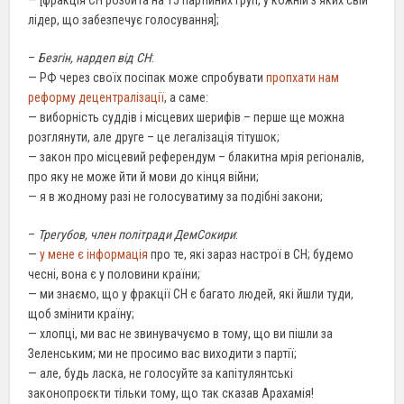
лідер, що забезпечує голосування];
–
Безгін, нардеп від СН
:
— РФ через своїх посіпак може спробувати
пропхати нам
реформу децентралізації
, а саме:
— виборність суддів і місцевих шерифів – перше ще можна
розглянути, але друге – це легалізація тітушок;
— закон про місцевий референдум – блакитна мрія регіоналів,
про яку не може йти й мови до кінця війни;
— я в жодному разі не голосуватиму за подібні закони;
–
Трегубов, член політради ДемСокири
:
—
у мене є інформація
про те, які зараз настрої в СН; будемо
чесні, вона є у половини країни;
— ми знаємо, що у фракції СН є багато людей, які йшли туди,
щоб змінити країну;
— хлопці, ми вас не звинувачуємо в тому, що ви пішли за
Зеленським; ми не просимо вас виходити з партії;
— але, будь ласка, не голосуйте за капітулянтські
законопроєкти тільки тому, що так сказав Арахамія!