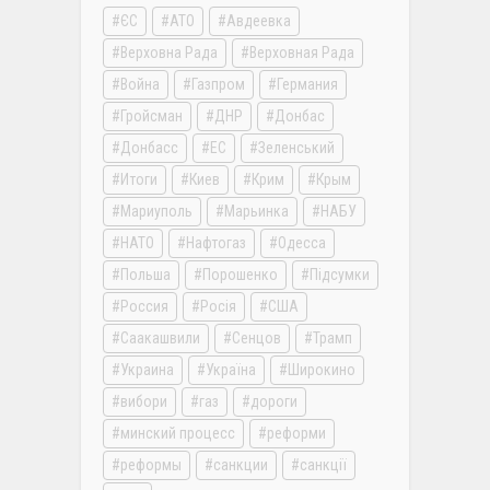
ЄС
АТО
Авдеевка
Верховна Рада
Верховная Рада
Война
Газпром
Германия
Гройсман
ДНР
Донбас
Донбасс
ЕС
Зеленський
Итоги
Киев
Крим
Крым
Мариуполь
Марьинка
НАБУ
НАТО
Нафтогаз
Одесса
Польша
Порошенко
Підсумки
Россия
Росія
США
Саакашвили
Сенцов
Трамп
Украина
Україна
Широкино
вибори
газ
дороги
минский процесс
реформи
реформы
санкции
санкції