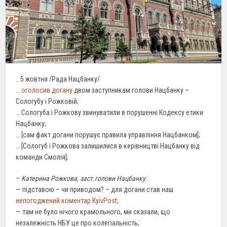
.. 5 жовтня /Рада Нацбанку/
…
оголосив догану
двом заступникам голови Нацбанку –
Сологубу і Рожковій;
… Сологуба і Рожкову звинуватили в порушенні Кодексу етики
Нацбанку;
… [сам факт догани порушує правила управління Нацбанком];
… [Сологуб і Рожкова залишилися в керівництві Нацбанку від
команди Смолія];
–
Катерина Рожкова, заст.голови Нацбанку
:
— підставою – чи приводом? – для догани став наш
непогоджений коментар KyivPost
;
— там не було нічого крамольного, ми сказали, що
незалежність НБУ це про колегіальність;