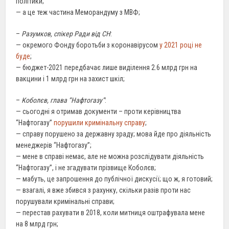
політики;
— а це теж частина Меморандуму з МВФ;
–
Разумков, спікер Ради від СН
:
— окремого Фонду боротьби з коронавірусом
у 2021 році не
буде
;
— бюджет-2021 передбачає лише виділення 2.6 млрд грн на
вакцини і 1 млрд грн на захист шкіл;
–
Коболєв, глава “Нафтогазу”
:
— сьогодні я отримав документи – проти керівництва
“Нафтогазу”
порушили кримінальну справу
;
— справу порушено за державну зраду; мова йде про діяльність
менеджерів “Нафтогазу”;
— мене в справі немає, але не можна розслідувати діяльність
“Нафтогазу”, і не згадувати прізвище Коболєв;
— мабуть, це запрошення до публічної дискусії; що ж, я готовий;
— взагалі, я вже збився з рахунку, скільки разів проти нас
порушували кримінальні справи;
— перестав рахувати в 2018, коли митниця оштрафувала мене
на 8 млрд грн;