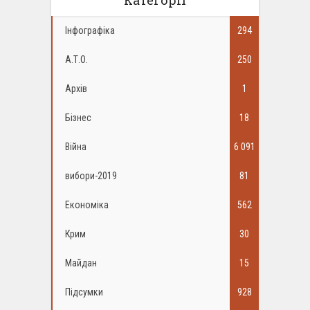
Категорії
Інфографіка
294
А.Т.О.
250
Архів
1
Бізнес
18
Війна
6 091
вибори-2019
81
Економіка
562
Крим
30
Майдан
15
Підсумки
928