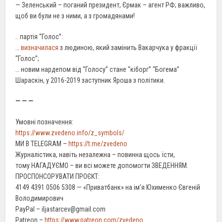
— Зеленський – поганий президент, Єрмак – агент РФ; важливо,
щоб ви були не з ними, а з громадянами!
.. партія “Голос”:
…
визначилася
з людиною, який замінить Вакарчука у фракції
“Голос”;
… новим нардепом від “Голосу” стане “кіборг” “Богема”
Шараскін, у 2016-2019 заступник Яроша з політики.
— — —
Умовні позначення:
https://www.zvedeno.info/z_symbols/
МИ В TELEGRAM –
https://t.me/zvedeno
Журналістика, навіть незалежна – повинна щось їсти,
тому НАГАДУЄМО – ви всі можете допомогти ЗВЕДЕННЯМ.
ПРОСПОНСОРУВАТИ ПРОЄКТ:
4149 4391 0506 5308 — «Приватбанк» на ім’я Юхименко Євгеній
Володимирович
PayPal – iljastarcev@gmail.com
Patreon –
https://www.patreon.com/zvedeno