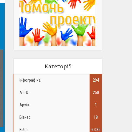
Категорії
Інфографіка
294
А.Т.О.
250
Архів
1
Бізнес
18
Війна
6 085