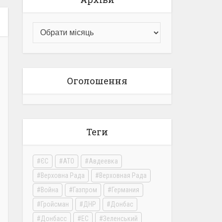
Оголошення
Теги
ЄС
АТО
Авдеевка
Верховна Рада
Верховная Рада
Война
Газпром
Германия
Гройсман
ДНР
Донбас
Донбасс
ЕС
Зеленський