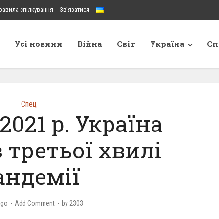
равила спілкування
Зв’язатися
Усі новини
Війна
Світ
Україна
Сп
Спец
2021 р. Україна
 третьої хвилі
андемії
ago
Add Comment
by
2303