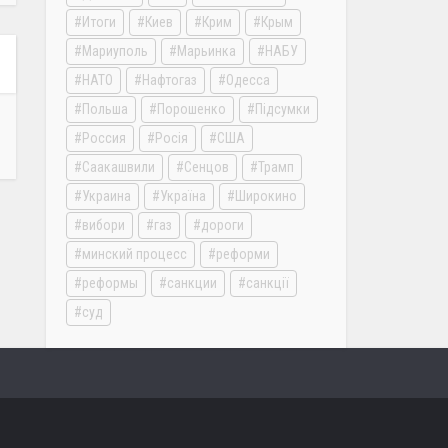
Итоги
Киев
Крим
Крым
Мариуполь
Марьинка
НАБУ
НАТО
Нафтогаз
Одесса
Польша
Порошенко
Підсумки
Россия
Росія
США
Саакашвили
Сенцов
Трамп
Украина
Україна
Широкино
вибори
газ
дороги
минский процесс
реформи
реформы
санкции
санкції
суд