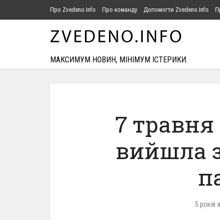
Про Zvedeno.Info
Про команду
Допомогти Zvedeno.Info
П
МАКСИМУМ НОВИН, МІНІМУМ ІСТЕРИКИ.
7 травня 
вийшла з
п
5 років 