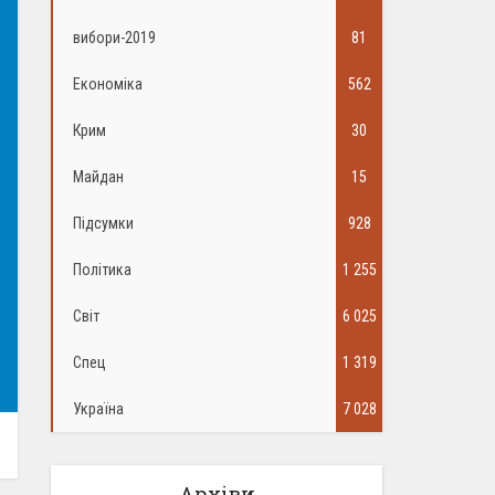
вибори-2019
81
Економіка
562
Крим
30
Майдан
15
Підсумки
928
Політика
1 255
Світ
6 025
Спец
1 319
Україна
7 028
Архіви