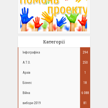
Категорії
Інфографіка
294
А.Т.О.
250
Архів
1
Бізнес
18
Війна
6 088
вибори-2019
81