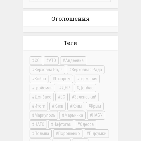
Оголошення
Теги
ЄС
АТО
Авдеевка
Верховна Рада
Верховная Рада
Война
Газпром
Германия
Гройсман
ДНР
Донбас
Донбасс
ЕС
Зеленський
Итоги
Киев
Крим
Крым
Мариуполь
Марьинка
НАБУ
НАТО
Нафтогаз
Одесса
Польша
Порошенко
Підсумки