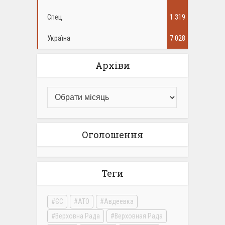
Спец
1 319
Україна
7 028
Архіви
Оголошення
Теги
ЄС
АТО
Авдеевка
Верховна Рада
Верховная Рада