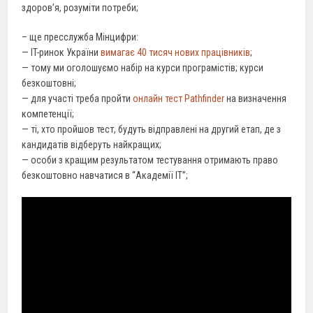
здоров’я, розуміти потреби;
– ще пресслужба Мінцифри:
— IT-ринок України
вимагає 40 тисяч нових працівників
;
— тому ми оголошуємо набір на курси програмістів; курси
безкоштовні;
— для участі треба пройти
онлайн тест Pathfinder
на визначення
компетенції;
— ті, хто пройшов тест, будуть відправлені на другий етап, де з
кандидатів відберуть найкращих;
— особи з кращим результатом тестування отримають право
безкоштовно навчатися в “Академії IT”;