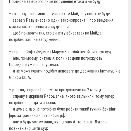
Портнова за всього лише порушення етики я не буду;
– скасовувати амністію учасникам Майдану ніхто не буде:
— зараз у Раду внесено один законопроєкт – про введення
можливості заочного засудження;
— щоб покарати тих, хто винен у вбивствах на Майдані –
потрібно заочне засудження;
– справа Софії Федини і Марусі Звіробій нехай вирішує суд:
— але, по-моєму, ситуація, коли нардепи погрожують
Президенту – неприпустима;
— я не можу уявити подібну неповагу до державних інституцій в
ЄС або США;
– розгляд справи Шеремета продовжено на 2 місяці:
— справу відкривав Рябошапка, якого звільнили; тому тепер
потрібно передати справи;
— я думаю, що не потрібно було робити такий гучний брифінг
[про затримання нібито вбивць];
— але в будь-якому випадку – долю Антоненка і Дугарь
повинен вирішити суд;