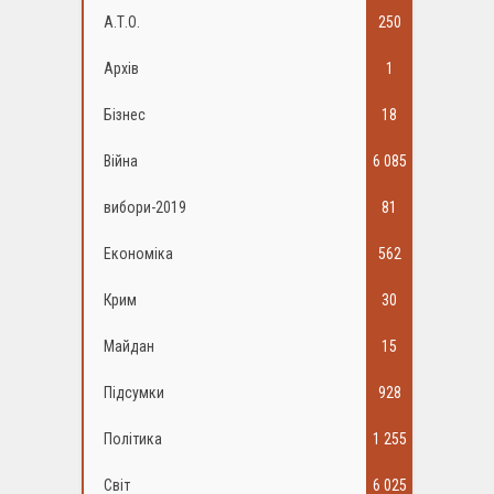
А.Т.О.
250
Архів
1
Бізнес
18
Війна
6 085
вибори-2019
81
Економіка
562
Крим
30
Майдан
15
Підсумки
928
Політика
1 255
Світ
6 025