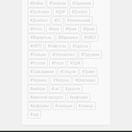
Война
Газпром
Германия
Гройсман
ДНР
Донбас
Донбасс
ЕС
Зеленський
Итоги
Киев
Крим
Крым
Мариуполь
Марьинка
НАБУ
НАТО
Нафтогаз
Одесса
Польша
Порошенко
Підсумки
Россия
Росія
США
Саакашвили
Сенцов
Трамп
Украина
Україна
Широкино
вибори
газ
дороги
минский процесс
реформи
реформы
санкции
санкції
суд