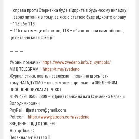
– справа проти Стерненка буде відкрита в будь-якому випадку:
— зараз питання в тому, за якою статтею буде відкрито справу
– 115 або 118;
— 115 стаття – це вбивство, 118 – вбивство при самообороні;
це питання кваліфікації.
– – –
Умовні позначки:
https://www.zvedeno.info/z_symbols/
МИ В TELEGRAM –
https://t.me/zvedeno
Журналістика, навіть незалежна – повинна щось їсти,
тому НАГАДУЄМО – ви всі можете допомогти ЗВЕДЕННЯМ.
ПРОСПОНСОРУВАТИ ПРОЄКТ:
4149 4391 0506 5308 – «Приватбанк» на ім’я Юхименко Євгеній
Володимирович
PayPal – iljastarcev@gmail.com
Patreon –
https://www.patreon.com/zvedeno
ЗВЕДЕННЯ ПІДГОТОВЛЕНІ:
Автор: Ілля С.
Перекладач: Наталя П.