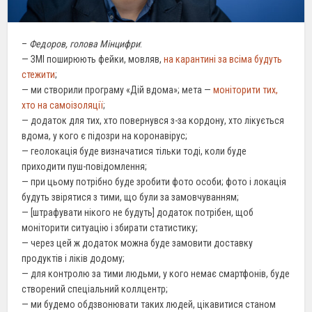
–
Федоров, голова Мінцифри
:
— ЗМІ поширюють фейки, мовляв,
на карантині за всіма будуть
стежити
;
— ми створили програму «Дій вдома»; мета —
моніторити тих,
хто на самоізоляції
;
— додаток для тих, хто повернувся з-за кордону, хто лікується
вдома, у кого є підозри на коронавірус;
— геолокація буде визначатися тільки тоді, коли буде
приходити пуш-повідомлення;
— при цьому потрібно буде зробити фото особи; фото і локація
будуть звірятися з тими, що були за замовчуванням;
— [штрафувати нікого не будуть] додаток потрібен, щоб
моніторити ситуацію і збирати статистику;
— через цей ж додаток можна буде замовити доставку
продуктів і ліків додому;
— для контролю за тими людьми, у кого немає смартфонів, буде
створений спеціальний коллцентр;
— ми будемо обдзвонювати таких людей, цікавитися станом