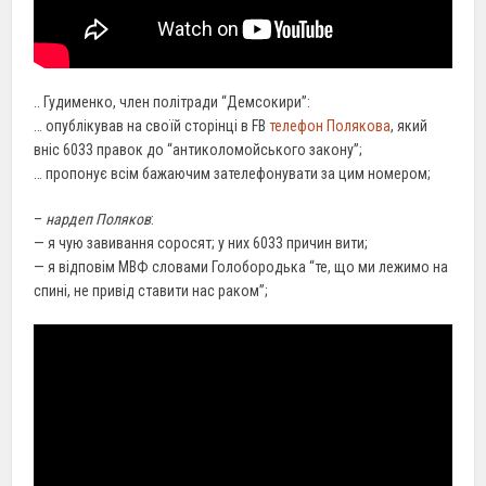
.. Гудименко, член політради “Демсокири”:
… опублікував на своїй сторінці в FB
телефон Полякова
, який
вніс 6033 правок до “антиколомойського закону”;
… пропонує всім бажаючим зателефонувати за цим номером;
–
нардеп Поляков
:
— я чую завивання соросят; у них 6033 причин вити;
— я відповім МВФ словами Голобородька “те, що ми лежимо на
спині, не привід ставити нас раком”;