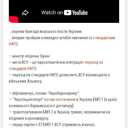
.. окрема бригада морської піхоти України:
… вперше пройшли командно-штабні навчання
за стандартами
НАТО
;
–
міністр оборони Таран
:
— мета ВСУ – це євроатлантична інтеграція і
перехід на
стандарти НАТО
;
— перехід на стандарти НАТО дозволить ВСУ взаємодіяти з
військами Альянсу;
–
Абромавічус, голова “Укроборонпрому”
:
— “Укрспецекспорт”
почав постачання
в Україну БМП-1 [з країн
колишнього Варшавського договору];
— транспортування БМП-1 в Україну триває, незважаючи на
епідемію коронавірусу;
— першу партію з 37 БМП-1 ВСУ отримають вчасно;