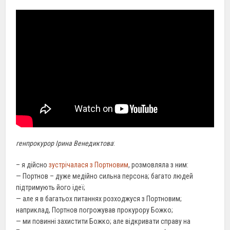
генпрокурор Ірина Венедиктова
:
– я дійсно
зустрічалася з Портновим
, розмовляла з ним:
— Портнов – дуже медійно сильна персона; багато людей
підтримують його ідеї;
— але я в багатьох питаннях розходжуся з Портновим;
наприклад, Портнов погрожував прокурору Божко;
— ми повинні захистити Божко; але відкривати справу на