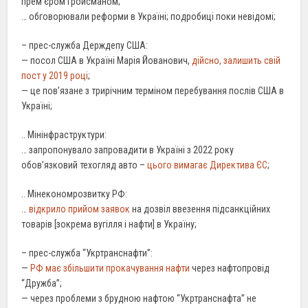
прем’єром Гройсманом;
… обговорювали реформи в Україні; подробиці поки невідомі;
– прес-служба Держдепу США:
— посол США в Україні Марія Йованович,
дійсно, залишить свій
пост у 2019 році
;
— це пов’язане з трирічним терміном перебування послів США в
Україні;
.. Мінінфраструктури:
… запропонувало запровадити в Україні з 2022 року
обов’язковий техогляд авто –
цього вимагає Директива ЄС
;
.. Мінекономрозвитку РФ:
…
відкрило прийом заявок
на дозвіл ввезення підсанкційних
товарів [зокрема вугілля і нафти] в Україну;
– прес-служба “Укртранснафти”:
—
РФ має збільшити прокачування нафти
через нафтопровід
“Дружба”;
— через проблеми з брудною нафтою “Укртранснафта” не