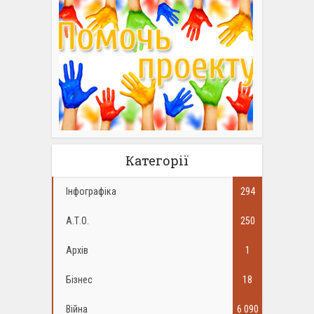
Категорії
Інфографіка
294
А.Т.О.
250
Архів
1
Бізнес
18
Війна
6 090