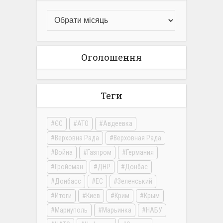
Оголошення
Теги
ЄС
АТО
Авдеевка
Верховна Рада
Верховная Рада
Война
Газпром
Германия
Гройсман
ДНР
Донбас
Донбасс
ЕС
Зеленський
Итоги
Киев
Крим
Крым
Мариуполь
Марьинка
НАБУ