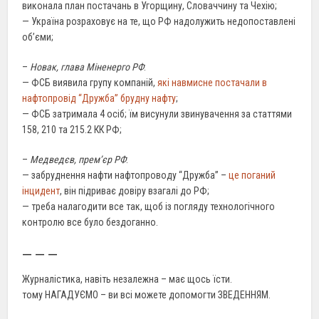
виконала план постачань в Угорщину, Словаччину та Чехію;
— Україна розраховує на те, що РФ надолужить недопоставлені
об’єми;
–
Новак, глава Міненерго РФ
:
— ФСБ виявила групу компаній,
які навмисне постачали в
нафтопровід “Дружба” брудну нафту
;
— ФСБ затримала 4 осіб; їм висунули звинувачення за статтями
158, 210 та 215.2 КК РФ;
–
Медведєв, прем’єр РФ
:
— забруднення нафти нафтопроводу “Дружба” –
це поганий
інцидент
, він підриває довіру взагалі до РФ;
— треба налагодити все так, щоб із погляду технологічного
контролю все було бездоганно.
— — —
Журналістика, навіть незалежна – має щось їсти.
тому НАГАДУЄМО – ви всі можете допомогти ЗВЕДЕННЯМ.