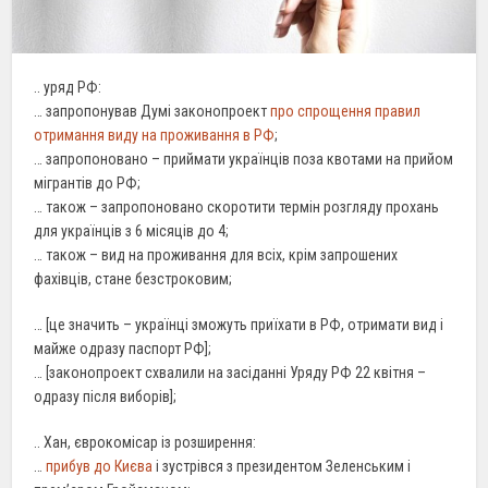
.. уряд РФ:
… запропонував Думі законопроект
про спрощення правил
отримання виду на проживання в РФ
;
… запропоновано – приймати українців поза квотами на прийом
мігрантів до РФ;
… також – запропоновано скоротити термін розгляду прохань
для українців з 6 місяців до 4;
… також – вид на проживання для всіх, крім запрошених
фахівців, стане безстроковим;
… [це значить – українці зможуть приїхати в РФ, отримати вид і
майже одразу паспорт РФ];
… [законопроект схвалили на засіданні Уряду РФ 22 квітня –
одразу після виборів];
.. Хан, єврокомісар із розширення:
…
прибув до Києва
і зустрівся з президентом Зеленським і