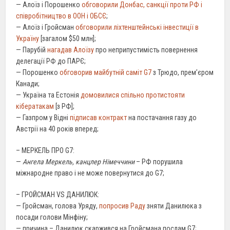
— Алоїз і Порошенко
обговорили Донбас, санкції проти РФ і
співробітництво в ООН і ОБСЄ
;
— Алоїз і Гройсман
обговорили ліхтенштейнські інвестиції в
Україну
[загалом $50 млн];
— Парубій
нагадав Алоїзу
про неприпустимість повернення
делегації РФ до ПАРЄ;
— Порошенко
обговорив майбутній саміт G7
з Трюдо, прем’єром
Канади;
— Україна та Естонія
домовилися спільно протистояти
кібератакам
[з РФ];
— Газпром у Відні
підписав контракт
на постачання газу до
Австрії на 40 років вперед;
– МЕРКЕЛЬ ПРО G7:
—
Ангела Меркель, канцлер Німеччини
– РФ порушила
міжнародне право і не може повернутися до G7;
– ГРОЙСМАН VS ДАНИЛЮК:
— Гройсман, голова Уряду,
попросив Раду
зняти Данилюка з
посади голови Мінфіну;
— причина – Данилюк скаржився на Гройсмана послам G7;