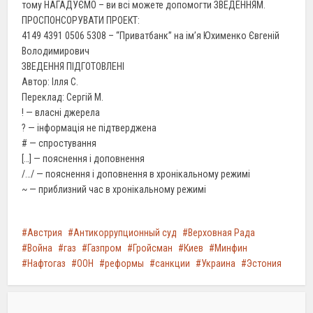
тому НАГАДУЄМО – ви всі можете допомогти ЗВЕДЕННЯМ.
ПРОСПОНСОРУВАТИ ПРОЕКТ:
4149 4391 0506 5308 – “Приватбанк” на ім’я Юхименко Євгеній
Володимирович
ЗВЕДЕННЯ ПІДГОТОВЛЕНІ
Автор: Ілля С.
Переклад: Сергій М.
! — власні джерела
? — інформація не підтверджена
# — спростування
[…] — пояснення і доповнення
/…/ — пояснення і доповнення в хронікальному режимі
~ — приблизний час в хронікальному режимі
Австрия
Антикоррупционный суд
Верховная Рада
Война
газ
Газпром
Гройсман
Киев
Минфин
Нафтогаз
ООН
реформы
санкции
Украина
Эстония