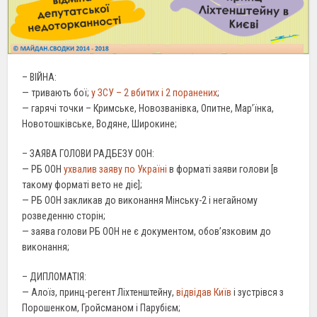
– ВІЙНА:
— тривають бої;
у ЗСУ – 2 вбитих і 2 поранених
;
— гарячі точки – Кримське, Новозванівка, Опитне, Мар’їнка,
Новотошківське, Водяне, Широкине;
– ЗАЯВА ГОЛОВИ РАДБЕЗУ ООН:
— РБ ООН
ухвалив заяву по Україні
в форматі заяви голови [в
такому форматі вето не діє];
— РБ ООН закликав до виконання Мінську-2 і негайному
розведенню сторін;
— заява голови РБ ООН не є документом, обов’язковим до
виконання;
– ДИПЛОМАТІЯ:
— Алоїз, принц-регент Ліхтенштейну,
відвідав Київ
і зустрівся з
Порошенком, Гройсманом і Парубієм;