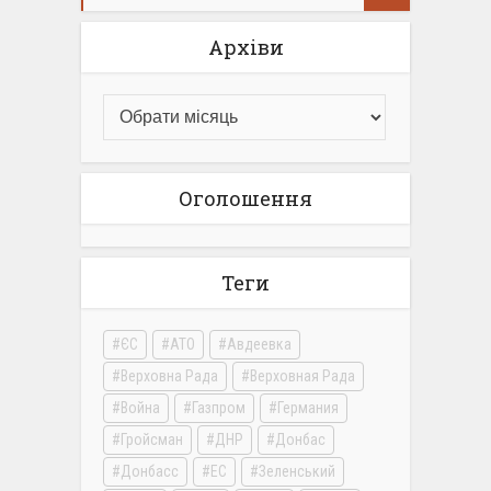
Архіви
Оголошення
Теги
ЄС
АТО
Авдеевка
Верховна Рада
Верховная Рада
Война
Газпром
Германия
Гройсман
ДНР
Донбас
Донбасс
ЕС
Зеленський