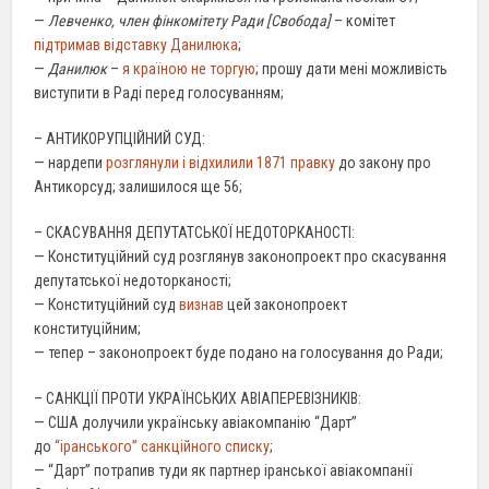
—
Левченко, член фінкомітету Ради [Свобода]
– комітет
підтримав відставку Данилюка
;
—
Данилюк
–
я країною не торгую
; прошу дати мені можливість
виступити в Раді перед голосуванням;
– АНТИКОРУПЦІЙНИЙ СУД:
— нардепи
розглянули і відхилили 1871 правку
до закону про
Антикорсуд; залишилося ще 56;
– СКАСУВАННЯ ДЕПУТАТСЬКОЇ НЕДОТОРКАНОСТІ:
— Конституційний суд розглянув законопроект про скасування
депутатської недоторканості;
— Конституційний суд
визнав
цей законопроект
конституційним;
— тепер – законопроект буде подано на голосування до Ради;
– САНКЦІЇ ПРОТИ УКРАЇНСЬКИХ АВІАПЕРЕВІЗНИКІВ:
— США долучили українську авіакомпанію “Дарт”
до
“іранського” санкційного списку
;
— “Дарт” потрапив туди як партнер іранської авіакомпанії