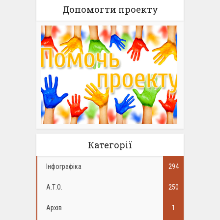
Допомогти проекту
Категорії
Інфографіка
294
А.Т.О.
250
Архів
1