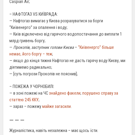
Caspian Air;
– НАФТОГАЗ VS КИЇВРАДА:
— Нафтогаз вимагає у Києва розрахуватися за борги
“Київенерго” за опалення і воду;
— Київ відключено від гарячого водопостачання до виплати 1
млрд гривень боргу;
—
Прокопів, заступник голови Києва
–
“Київенерго” більше
немає, його боргу – теж
;
— якщо до кінця тижня Нафтогаз не дасть гарячу воду Києву, ми
діятимемо радикально;
— [суть погрози Прокопів не пояснив];
– ПОЖЕЖА У ЧОРНОБИЛІ:
— в зоні пожежі на ЧС
знайдено факели
;
порушено справу за
статтею 245 ККУ
;
— зараз – пожежу
майже загасили
.
— — —
Журналістика, навіть незалежна – має щось їсти.