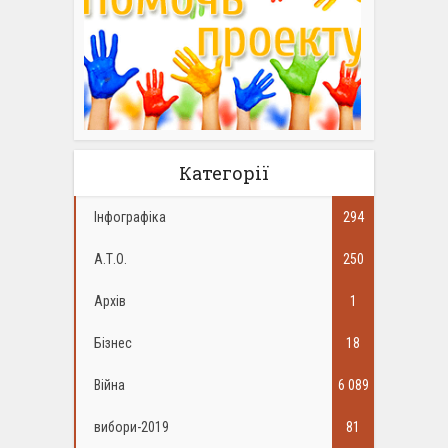
Категорії
Інфографіка
294
А.Т.О.
250
Архів
1
Бізнес
18
Війна
6 089
вибори-2019
81