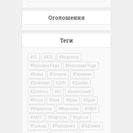
Оголошення
Теги
ЄС
АТО
Авдеевка
Верховна Рада
Верховная Рада
Война
Газпром
Германия
Гройсман
ДНР
Донбас
Донбасс
ЕС
Зеленський
Итоги
Киев
Крим
Крым
Мариуполь
Марьинка
НАБУ
НАТО
Нафтогаз
Одесса
Польша
Порошенко
Підсумки