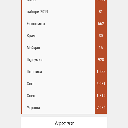
вибори-2019
81
Економіка
562
Крим
30
Майдан
15
Підсумки
928
Політика
1 255
Світ
6 031
Спец
1 319
Україна
7 034
Архіви