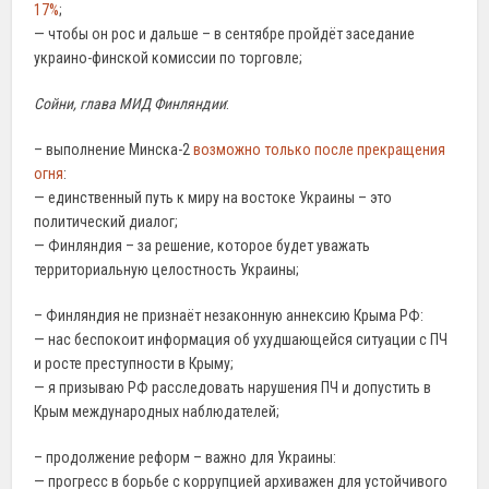
17%
;
— чтобы он рос и дальше – в сентябре пройдёт заседание
украино-финской комиссии по торговле;
Сойни, глава МИД Финляндии
:
– выполнение Минска-2
возможно только после прекращения
огня
:
— единственный путь к миру на востоке Украины – это
политический диалог;
— Финляндия – за решение, которое будет уважать
территориальную целостность Украины;
– Финляндия не признаёт незаконную аннексию Крыма РФ:
— нас беспокоит информация об ухудшающейся ситуации с ПЧ
и росте преступности в Крыму;
— я призываю РФ расследовать нарушения ПЧ и допустить в
Крым международных наблюдателей;
– продолжение реформ – важно для Украины:
— прогресс в борьбе с коррупцией архиважен для устойчивого