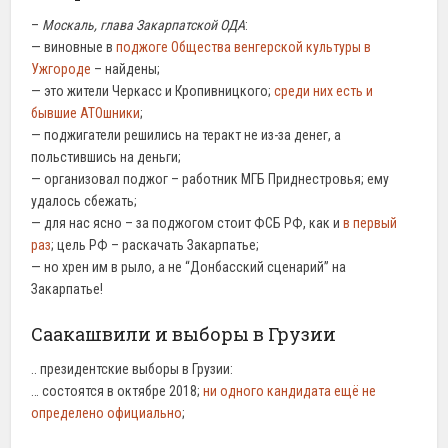
–
Москаль, глава Закарпатской ОДА
:
— виновные в
поджоге Общества венгерской культуры в
Ужгороде
– найдены;
— это жители Черкасс и Кропивницкого;
среди них есть и
бывшие АТОшники
;
— поджигатели решились на теракт не из-за денег, а
польстившись на деньги;
— организовал поджог – работник МГБ Приднестровья; ему
удалось сбежать;
— для нас ясно – за поджогом стоит ФСБ РФ, как и
в первый
раз
; цель РФ – раскачать Закарпатье;
— но хрен им в рыло, а не “Донбасский сценарий” на
Закарпатье!
Саакашвили и выборы в Грузии
.. президентские выборы в Грузии:
… состоятся в октябре 2018;
ни одного кандидата ещё не
определено официально
;