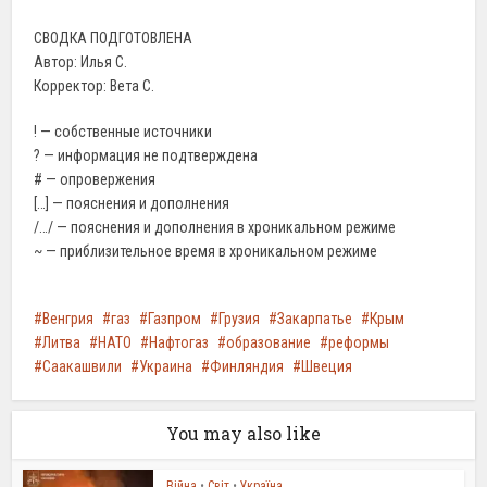
СВОДКА ПОДГОТОВЛЕНА
Автор: Илья С.
Корректор: Вета С.
! — собственные источники
? — информация не подтверждена
# — опровержения
[…] — пояснения и дополнения
/…/ — пояснения и дополнения в хроникальном режиме
~ — приблизительное время в хроникальном режиме
Венгрия
газ
Газпром
Грузия
Закарпатье
Крым
Литва
НАТО
Нафтогаз
образование
реформы
Саакашвили
Украина
Финляндия
Швеция
You may also like
Війна
•
Світ
•
Україна