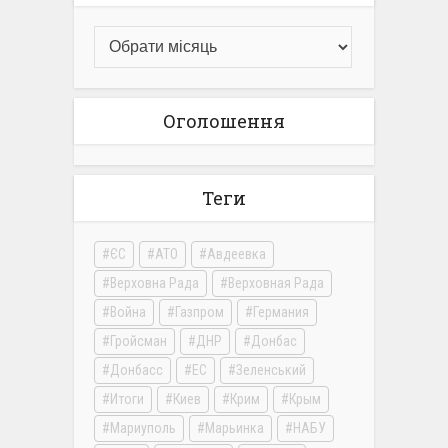
Оголошення
Теги
ЄС
АТО
Авдеевка
Верховна Рада
Верховная Рада
Война
Газпром
Германия
Гройсман
ДНР
Донбас
Донбасс
ЕС
Зеленський
Итоги
Киев
Крим
Крым
Мариуполь
Марьинка
НАБУ