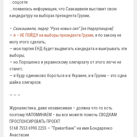
.. соцсети:
… появилась информация, что Саакашвили выставит свою
кандидатуру на выборах президента Грузии;
–
Саакашвили, лидер “Руха новых сил” [из Нидерландов]
:
—
я – НЕ ПОЙДУ на выборы президента Грузии
; я по закону не
могу этого сделать;
— моя партия ЕНД будет выдвигать кандидата и выигрывать эти
выборы;
— но Порошенко и украинскому олигархату от этого легче не
станет;
— я буду одинаково бороться и в Украине, и в Грузии – это одна
шайка олигархов.
— — —
Журналистика, даже независимая – должна что-то есть.
поэтому НАПОМИНАЕМ – вы все можете помочь СВОДКАМ.
ПРОСПОНСИРОВАТЬ ПРОЕКТ:
5168 7553 6990 2255 — “Приватбанк” на имя Бондаренко
Анастасии