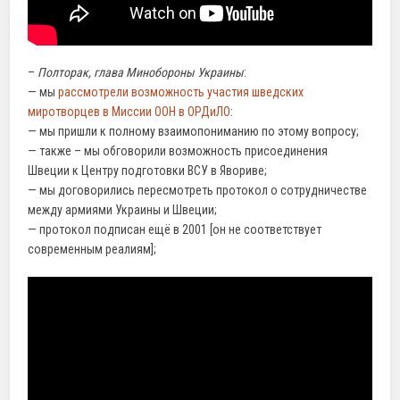
–
Полторак, глава Минобороны Украины
:
— мы
рассмотрели возможность участия шведских
миротворцев в Миссии ООН в ОРДиЛО
:
— мы пришли к полному взаимопониманию по этому вопросу;
— также – мы обговорили возможность присоединения
Швеции к Центру подготовки ВСУ в Явориве;
— мы договорились пересмотреть протокол о сотрудничестве
между армиями Украины и Швеции;
— протокол подписан ещё в 2001 [он не соответствует
современным реалиям];