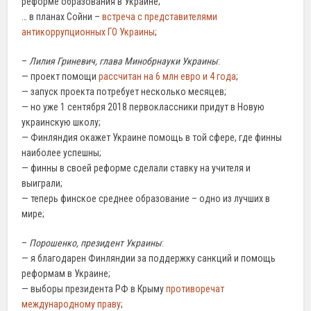
реформе образования в Украине;
… в планах Сойни –
встреча с представителями
антикоррупционных ГО Украины
;
–
Лилия Гриневич, глава Минобрнауки Украины
:
— проект помощи
рассчитан на 6 млн евро и 4 года
;
— запуск проекта потребует несколько месяцев;
— но уже 1 сентября 2018 первоклассники придут в Новую
украинскую школу;
— Финляндия окажет Украине помощь в той сфере, где финны
наиболее успешны;
— финны в своей реформе сделали ставку на учителя и
выиграли;
— теперь финское среднее образование – одно из лучших в
мире;
–
Порошенко, президент Украины
:
— я благодарен Финляндии за поддержку санкций и помощь
реформам в Украине;
— выборы президента РФ в Крыму
противоречат
международному праву
;