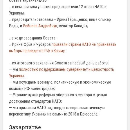
Совета Украина-НАТО;
… в нём приняли участие представители 12 стран НАТО и
Украины;
… председательствовали – Ирина Геращенко, вице-спикер
Рады, и
Рейнелл Андрейчук
, сенатор Канады;
.. в ходе заседания Совета:
… Ирина Фриз и Чубаров
призвали страны НАТО не признавать
выборы президента РФ в Крыму
;
– из итогового заявления Совета за первый день работы:
— мы
полностью поддерживаем суверенитет и целостность
Украины
;
— мы осуждаем военную, политическую и экономическую
помощь РФ военотрядам;
— Украине нужна реформа оборонного сектора с целью
достижения стандартов НАТО;
— мы призывам НАТО подтвердить евроатлантическую
перспективу Украины на саммите-2018 в Брюсселе;
Закарпатье