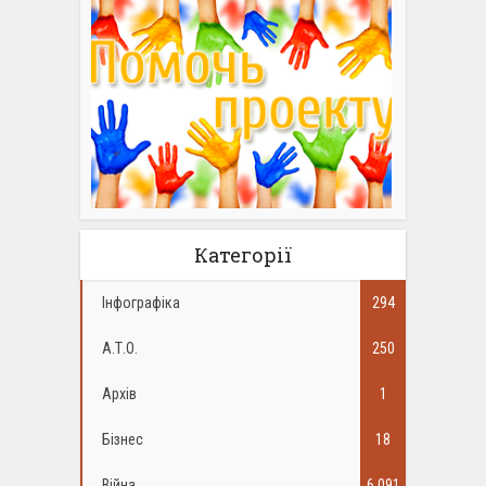
Категорії
Інфографіка
294
А.Т.О.
250
Архів
1
Бізнес
18
Війна
6 091