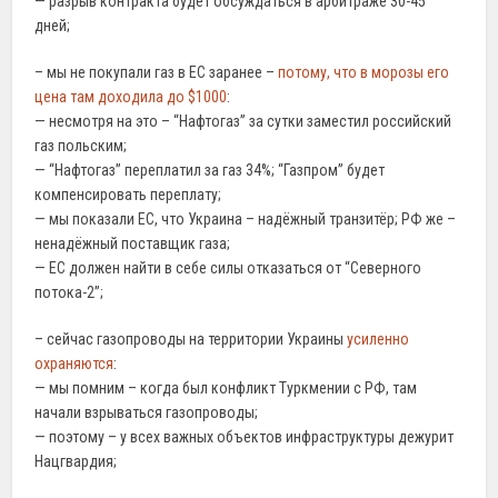
— разрыв контракта будет обсуждаться в арбитраже 30-45
дней;
– мы не покупали газ в ЕС заранее –
потому, что в морозы его
цена там доходила до $1000
:
— несмотря на это – “Нафтогаз” за сутки заместил российский
газ польским;
— “Нафтогаз” переплатил за газ 34%; “Газпром” будет
компенсировать переплату;
— мы показали ЕС, что Украина – надёжный транзитёр; РФ же –
ненадёжный поставщик газа;
— ЕС должен найти в себе силы отказаться от “Северного
потока-2”;
– сейчас газопроводы на территории Украины
усиленно
охраняются
:
— мы помним – когда был конфликт Туркмении с РФ, там
начали взрываться газопроводы;
— поэтому – у всех важных объектов инфраструктуры дежурит
Нацгвардия;