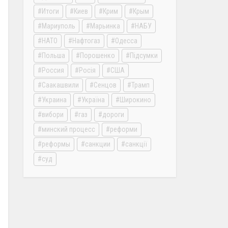
Итоги
Киев
Крим
Крым
Мариуполь
Марьинка
НАБУ
НАТО
Нафтогаз
Одесса
Польша
Порошенко
Підсумки
Россия
Росія
США
Саакашвили
Сенцов
Трамп
Украина
Україна
Широкино
вибори
газ
дороги
минский процесс
реформи
реформы
санкции
санкції
суд