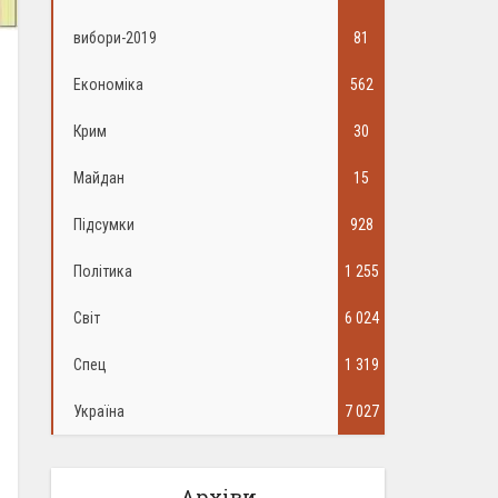
вибори-2019
81
Економіка
562
Крим
30
Майдан
15
Підсумки
928
Політика
1 255
Світ
6 024
Спец
1 319
Україна
7 027
Архіви