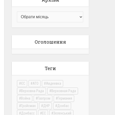
Оголошення
Теги
ЄС
АТО
Авдеевка
Верховна Рада
Верховная Рада
Война
Газпром
Германия
Гройсман
ДНР
Донбас
Донбасс
ЕС
Зеленський