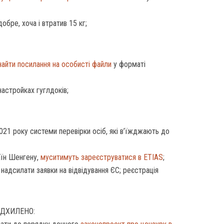
обре, хоча і втратив 15 кг;
айти посилання на особисті файли
у форматі
настройках гуглдоків;
021 року системи перевірки осіб, які в’їжджають до
раїн Шенгену,
муситимуть зареєструватися в ETIAS
;
надсилати заявки на відвідування ЄС; реєстрація
ІДХИЛЕНО: