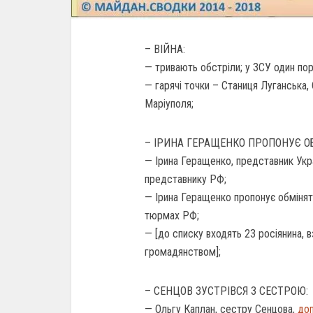
– ВІЙНА:
— тривають обстріли; у ЗСУ один пор
— гарячі точки – Станиця Луганська, 
Маріуполя;
– ІРИНА ГЕРАЩЕНКО ПРОПОНУЄ О
— Ірина Геращенко, представник Укра
представнику РФ;
— Ірина Геращенко пропонує обміняти
тюрмах РФ;
— [до списку входять 23 росіянина, в
громадянством];
– СЕНЦОВ ЗУСТРІВСЯ З СЕСТРОЮ:
— Ольгу Каплан, сестру Сенцова,
до