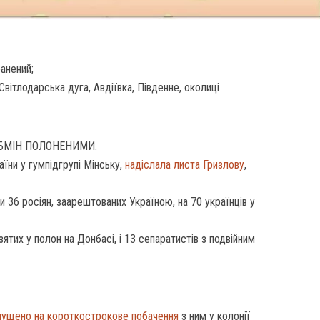
анений;
Світлодарська дуга, Авдіївка, Південне, околиці
БМІН ПОЛОНЕНИМИ:
їни у гумпідгрупі Мінську,
надіслала листа Гризлову
,
 36 росіян, заарештованих Україною, на 70 українців у
зятих у полон на Донбасі, і 13 сепаратистів з подвійним
пущено на короткострокове побачення
з ним у колонії