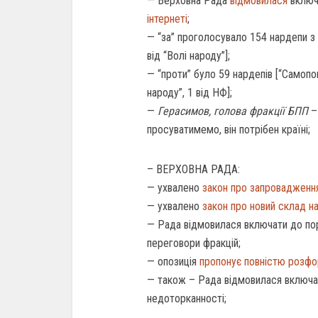
— Верховна Рада
відмовилася
включ
інтернеті
;
— “за” проголосувало 154 нардепи з 
від “Волі народу”];
— “проти” було 59 нардепів [“Самопом
народу”, 1 від НФ];
—
Герасимов, голова фракції БПП
–
просуватимемо, він потрібен країні;
– ВЕРХОВНА РАДА:
— ухвалено
закон про запровадження
— ухвалено
закон про новий склад н
— Рада відмовилася включати до по
переговори фракцій;
— опозиція
пропонує повністю розф
— також – Рада відмовилася включа
недоторканності;