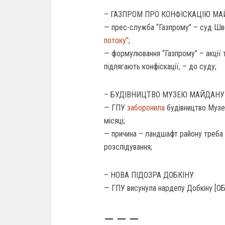
– ГАЗПРОМ ПРО КОНФІСКАЦІЮ МА
— прес-служба “Газпрому” – суд Шв
потоку”
;
— формулювання “Газпрому” – акції т
підлягають конфіскації, – до суду;
– БУДІВНИЦТВО МУЗЕЮ МАЙДАНУ
— ГПУ
заборонила
будівництво Музею
місяці;
— причина – ландшафт району треба з
розслідування;
– НОВА ПІДОЗРА ДОБКІНУ:
— ГПУ висунула нардепу Добкіну [ОБ/
— — —