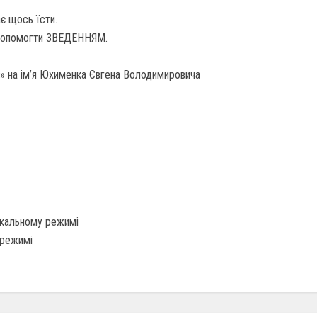
є щось їсти.
допомогти ЗВЕДЕННЯМ.
» на ім’я Юхименка Євгена Володимировича
нікальному режимі
 режимі