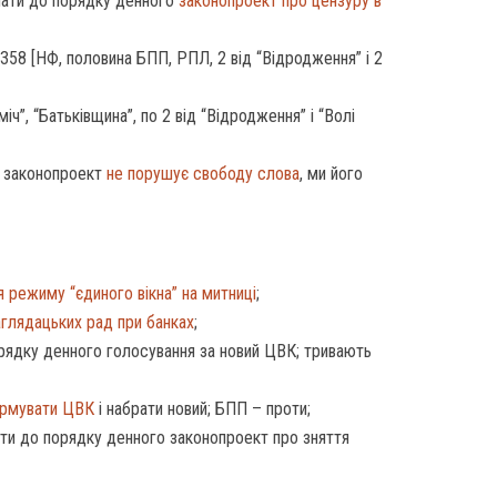
ати до порядку денного
законопроект про цензуру в
358 [НФ, половина БПП, РПЛ, 2 від “Відродження” і 2
іч”, “Батьківщина”, по 2 від “Відродження” і “Волі
 законопроект
не порушує свободу слова
, ми його
 режиму “єдиного вікна” на митниці
;
аглядацьких рад при банках
;
рядку денного голосування за новий ЦВК; тривають
ормувати ЦВК
і набрати новий; БПП – проти;
ти до порядку денного законопроект про зняття