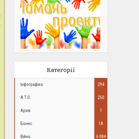
Категорії
Інфографіка
294
А.Т.О.
250
Архів
1
Бізнес
18
Війна
6 084