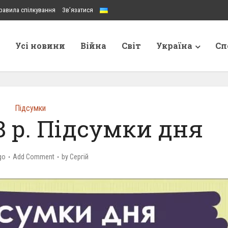
равила спілкування
Зв’язатися
Усі новини
Війна
Світ
Україна
Сп
Підсумки
8 р. Підсумки дня
go
Add Comment
by
Сергій