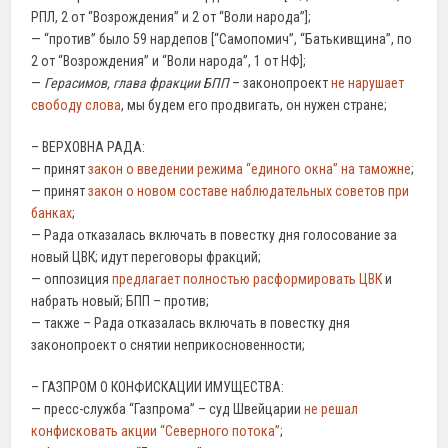
РПЛ, 2 от “Возрождения” и 2 от “Воли народа”];
— “против” было 59 нардепов [“Самопомич”, “Батькивщина”, по
2 от “Возрождения” и “Воли народа”, 1 от НФ];
—
Герасимов, глава фракции БПП
– законопроект
не нарушает
свободу слова
, мы будем его продвигать, он нужен стране;
– ВЕРХОВНА РАДА:
— принят
закон о введении режима “единого окна” на таможне
;
— принят
закон о новом составе наблюдательных советов при
банках
;
— Рада отказалась включать в повестку дня голосование за
новый ЦВК; идут переговоры фракций;
— оппозиция
предлагает полностью расформировать ЦВК
и
набрать новый; БПП – против;
— также – Рада отказалась включать в повестку дня
законопроект о снятии неприкосновенности;
– ГАЗПРОМ О КОНФИСКАЦИИ ИМУЩЕСТВА:
— пресс-служба “Газпрома” – суд Швейцарии
не решал
конфисковать акции “Северного потока”
;