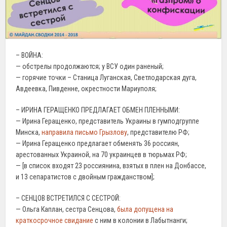
– ВОЙНА:
— обстрелы продолжаются; у ВСУ один раненый;
— горячие точки – Станица Луганская, Светлодарская дуга,
Авдеевка, Пивденне, окрестности Мариуполя;
– ИРИНА ГЕРАЩЕНКО ПРЕДЛАГАЕТ ОБМЕН ПЛЕННЫМИ:
— Ирина Геращенко, представитель Украины в гумподгруппе
Минска,
направила письмо Грызлову
, представителю РФ;
— Ирина Геращенко предлагает обменять 36 россиян,
арестованных Украиной, на 70 украинцев в тюрьмах РФ;
— [в список входят 23 россиянина, взятых в плен на Донбассе,
и 13 сепаратистов с двойным гражданством];
– СЕНЦОВ ВСТРЕТИЛСЯ С СЕСТРОЙ:
— Ольга Каплан, сестра Сенцова,
была допущена на
краткосрочное свидание
с ним в колонии в Лабытнанги;