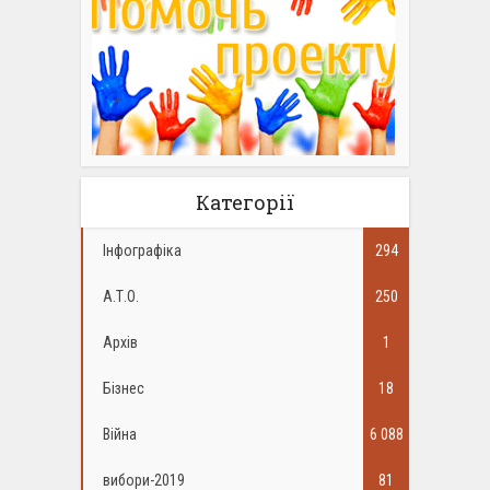
Категорії
Інфографіка
294
А.Т.О.
250
Архів
1
Бізнес
18
Війна
6 088
вибори-2019
81