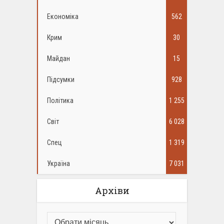
Економіка
562
Крим
30
Майдан
15
Підсумки
928
Політика
1 255
Світ
6 028
Спец
1 319
Україна
7 031
Архіви