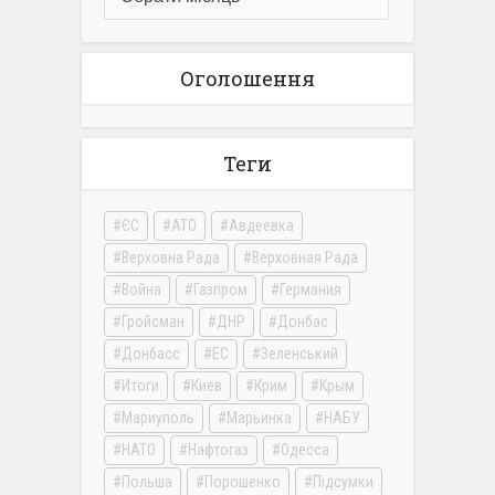
Оголошення
Теги
ЄС
АТО
Авдеевка
Верховна Рада
Верховная Рада
Война
Газпром
Германия
Гройсман
ДНР
Донбас
Донбасс
ЕС
Зеленський
Итоги
Киев
Крим
Крым
Мариуполь
Марьинка
НАБУ
НАТО
Нафтогаз
Одесса
Польша
Порошенко
Підсумки