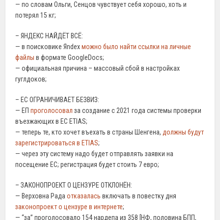
— по словам Ольги, Сенцов чувствует себя хорошо, хоть и
потерял 15 кг;
– ЯНДЕКС НАЙДЁТ ВСЁ:
— в поисковике Яndex
можно было найти ссылки на личные
файлы
в формате GoogleDocs;
— официальная причина – массовый сбой в настройках
гуглдоков;
– ЕС ОГРАНИЧИВАЕТ БЕЗВИЗ:
— ЕП
проголосовал
за создание с 2021 года системы проверки
въезжающих в ЕС ETIAS;
— теперь те, кто хочет въехать в страны Шенгена,
должны будут
зарегистрироваться в ETIAS
;
— через эту систему надо будет отправлять заявки на
посещение ЕС; регистрация будет стоить 7 евро;
– ЗАКОНОПРОЕКТ О ЦЕНЗУРЕ ОТКЛОНЁН:
— Верховна Рада
отказалась
включать в повестку дня
законопроект о цензуре в интернете
;
— “за” проголосовало 154 нардепа из 358 [НФ, половина БПП,