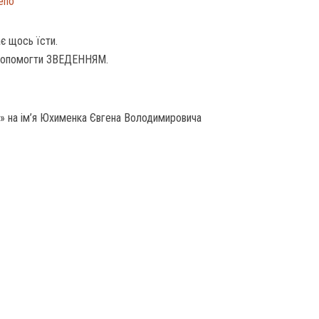
deno
є щось їсти.
допомогти ЗВЕДЕННЯМ.
» на ім’я Юхименка Євгена Володимировича