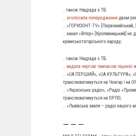
.. також Нацрада з ТБ:
…
оголосила попередження
двом рег
… «ГОРИЗОНТ-TV» [Первомайський, Х
… канал «Вітер» [Кропивницький] не 
кримськотатарського народу;
.. також Нацрада з ТБ:
…
видала чергові тимчасові ліцензії
н
… «UA:ПЕРШИЙ», «UA:КУЛЬТУРА», «
транслюватимуться на Чонгар і на О
… «Українське радіо», «Радіо «Промі
транслюватимуться на ОРЛО;
… «Львівська хвиля – радіо нашого 
— — —