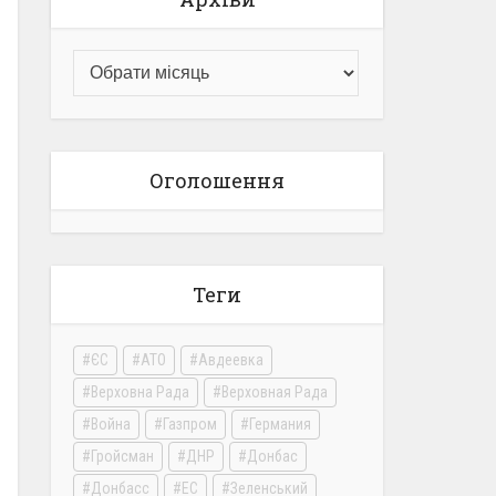
Оголошення
Теги
ЄС
АТО
Авдеевка
Верховна Рада
Верховная Рада
Война
Газпром
Германия
Гройсман
ДНР
Донбас
Донбасс
ЕС
Зеленський