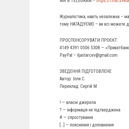
МИ В TELEGRAM –
https://t.me/zve
Журналістика, навіть незалежна – ма
тому НАГАДУЄМО – ви всі можете 
ПРОСПОНСОРУВАТИ ПРОЄКТ:
4149 4391 0506 5308 — «Приватбанк
PayPal – iljastarcev@gmail.com
ЗВЕДЕННЯ ПІДГОТОВЛЕНЕ
Автор: Ілля С.
Переклад: Сергій М.
! — власні джерела
? — інформація не підтверджена
# — спростування
[…] — пояснення і доповнення