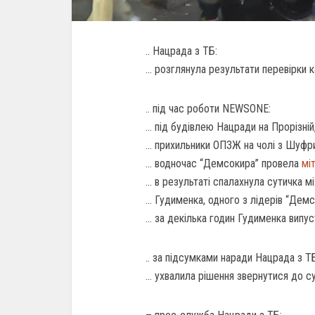
.. Нацрада з ТБ:
… розглянула результати перевірки
.. під час роботи NEWSONE:
… під будівлею Нацради на Прорізній,
… прихильники ОПЗЖ на чолі з Шуфри
… водночас “Демсокира” провела
мі
… в результаті спалахнула сутичка мі
… Гудименка, одного з лідерів “Дем
… за декілька годин Гудименка випус
.. за підсумками наради Нацрада з Т
… ухвалила рішення звернутися до с