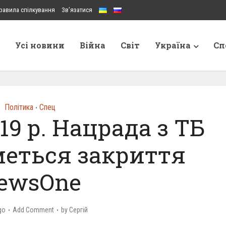
равила спілкування
Зв’язатися
Усі новини
Війна
Світ
Україна
Сп
Політика
Спец
•
19 р. Нацрада з ТБ
еться закриття
ewsOne
go
Add Comment
by
Сергій