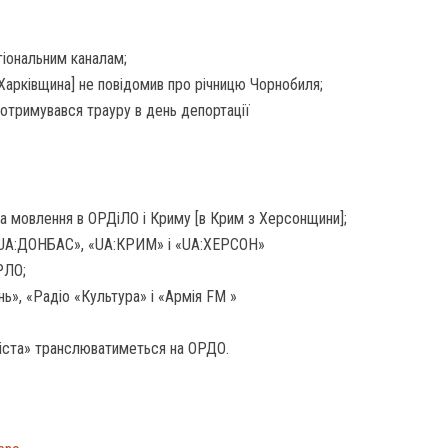
іональним каналам;
арківщина] не повідомив про річницю Чорнобиля;
дотримувався трауру в день депортації
а мовлення в ОРДіЛО і Криму [в Крим з Херсонщини];
UA:ДОНБАС», «UA:КРИМ» і «UA:ХЕРСОН»
РЛО;
нь», «Радіо «Культура» і «Армія FM »
міста» транслюватиметься на ОРДО.