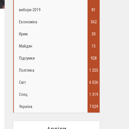
вибори-2019
81
Економіка
562
Крим
30
Майдан
15
Підсумки
928
Політика
1 255
Світ
6 026
Спец
1 319
Україна
7 029
Архіви