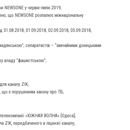
ки NEWSONE у червні-липні 2019;
лено, що NEWSONE розпалює міжнаціональну
 31.08.2018, 01.09.2018, 02.09.2018, 05.09.2018,
мадянською”, сепаратистів – “звичайними донецькими
у владу “фашистською”;
для каналу ZIK;
, що є порушенням закону про ТБ;
телекомпанії «ЮЖНАЯ ВОЛНА» [Одеса];
ла ZIK, передбаченого в ліцензії каналу;