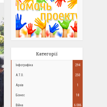
Категорії
Інфографіка
294
А.Т.О.
250
Архів
1
Бізнес
18
Війна
6 086