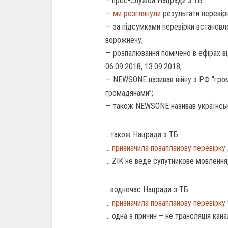
– прес-служба Нацради з ТБ:
—
ми розглянули
результати перевір
— за підсумками перевірки встанов
ворожнечу;
— розпалювання помічено в ефірах від
06.09.2018, 13.09.2018;
— NEWSONE називав війну з РФ “гро
громадянами”;
— також NEWSONE називав українськ
.. також Нацрада з ТБ:
…
призначила позапланову перевірку
… ZIK не веде супутникове мовлення
.. водночас Нацрада з ТБ:
…
призначила позапланову перевірку
… одна з причин – не трансляція кана