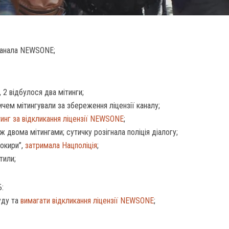
 канала NEWSONE;
 2 відбулося два мітинги;
чем мітингували за збереження ліцензії каналу;
тинг за відкликання ліцензії NEWSONE
;
ж двома мітингами; сутичку розігнала поліція діалогу;
сокири”,
затримала Нацполіція
;
тили;
Б:
уду та
вимагати відкликання ліцензії NEWSONE
;