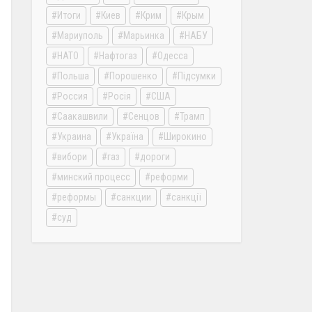
Итоги
Киев
Крим
Крым
Мариуполь
Марьинка
НАБУ
НАТО
Нафтогаз
Одесса
Польша
Порошенко
Підсумки
Россия
Росія
США
Саакашвили
Сенцов
Трамп
Украина
Україна
Широкино
вибори
газ
дороги
минский процесс
реформи
реформы
санкции
санкції
суд