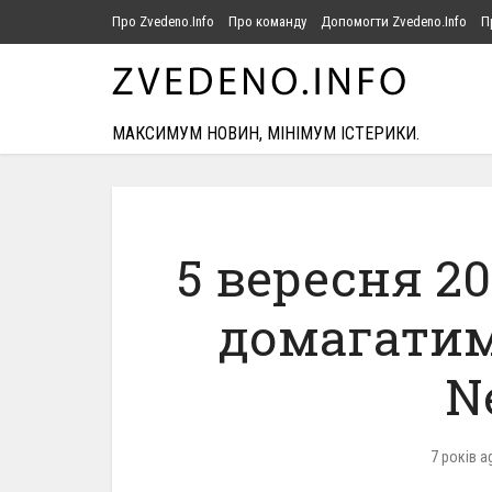
Про Zvedeno.Info
Про команду
Допомогти Zvedeno.Info
П
МАКСИМУМ НОВИН, МІНІМУМ ІСТЕРИКИ.
5 вересня 20
домагатим
N
7 років a