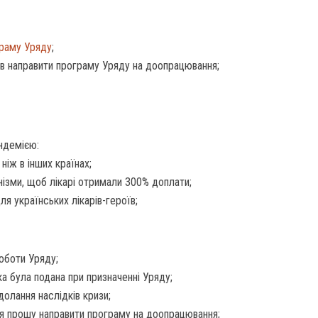
раму Уряду
;
в направити програму Уряду на доопрацювання;
ндемією:
ніж в інших країнах;
нізми, щоб лікарі отримали 300% доплати;
ля українських лікарів-героїв;
оботи Уряду;
а була подана при призначенні Уряду;
олання наслідків кризи;
я прошу направити програму на доопрацювання;