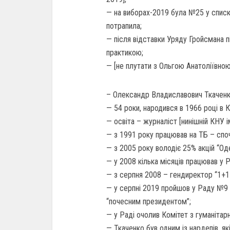
— на виборах-2019 була №25 у списку
потрапила;
— після відставки Уряду Гройсмана 
практикою;
— [не плутати з Ольгою Анатоліївно
– Олександр Владиславович Ткаченк
— 54 роки, народився в 1966 році в К
— освіта – журналіст [нинішній КНУ і
— з 1991 року працював на ТБ – спо
— з 2005 року володіє 25% акцій “Оде
— у 2008 кілька місяців працював у 
— з серпня 2008 – гендиректор “1+1
— у серпні 2019 пройшов у Раду №9 
“почесним президентом”;
— у Раді очолив Комітет з гуманітарн
— Ткаченко був одним із нардепів, я