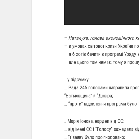
–
Наталуха, голова економічного к
— в умовах світової кризи Україна по
— я б хотів бачити в програмі Уряду
— але цього там немає; тому я прош
.. у підсумку:
… Рада 245 голосами направила пр
“Батьківщина” й “Довіра;
… “проти” відхилення програми було 
.. Марія Іонова, нардеп від ЄС:
… від імені ЄС і “Голосу” зажадала 
… її заяву було проігноровано;