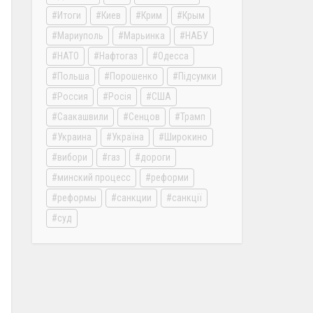
Итоги
Киев
Крим
Крым
Мариуполь
Марьинка
НАБУ
НАТО
Нафтогаз
Одесса
Польша
Порошенко
Підсумки
Россия
Росія
США
Саакашвили
Сенцов
Трамп
Украина
Україна
Широкино
вибори
газ
дороги
минский процесс
реформи
реформы
санкции
санкції
суд