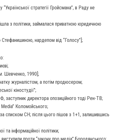
 “Української стратегії Гройсмана”, в Раду не
пішла з політики, займалася приватною юридичною
ю Стефанишиною, нардепом від “Голосу”];
о:
иєві;
м. Шевченко, 1990];
чатку журналістом, а потім продюсером;
ської кіностудії”;
РФ, заступник директора опозиційного тоді Рен-ТВ;
 Media” Коломойського;
за списком СН; після цього пішов з 1+1, залишившись
ої та інформаційної політики;
кі виступили проти “закону про медіа” Бородянського;