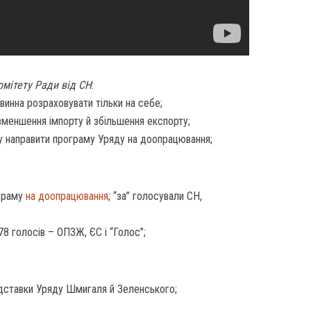
омітету Ради від СН
:
винна розраховувати тільки на себе;
 зменшення імпорту й збільшення експорту;
у направити програму Уряду на доопрацювання;
ограму
на доопрацювання
; “за” голосували СН,
78 голосів – ОПЗЖ, ЄС і “Голос”;
відставки Уряду Шмигаля й Зеленського;