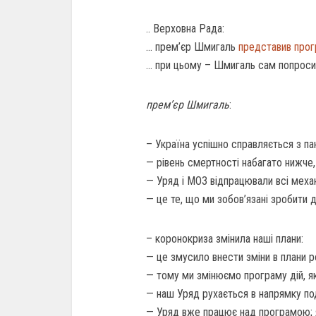
.. Верховна Рада:
… прем’єр Шмигаль
представив прог
… при цьому – Шмигаль сам попроси
прем’єр Шмигаль
:
– Україна успішно справляється з па
— рівень смертності набагато нижче, 
— Уряд і МОЗ відпрацювали всі меха
— це те, що ми зобов’язані зробити д
– коронокриза змінила наші плани:
— це змусило внести зміни в плани р
— тому ми змінюємо програму дій, як
— наш Уряд рухається в напрямку под
— Уряд вже працює над програмою; 