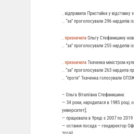
.. відправила Пристайка у відставку з
… “за” проголосували 296 нардепів із
..
призначила
Ольгу Стефанишину новим
… “за” проголосували 255 нардепів із
..
призначила
Ткаченка міністром кул
… “за” проголосували 263 нардепа при
… “проти” Ткаченка голосували ОПЗЖ 
– Ольга Віталіївна Стефанишина:
— 34 роки, народилася в 1985 році; о
університет];
— працювала в Уряді з 2007 по 2019 р
— остання посада – гендиректор Офіс
2019];