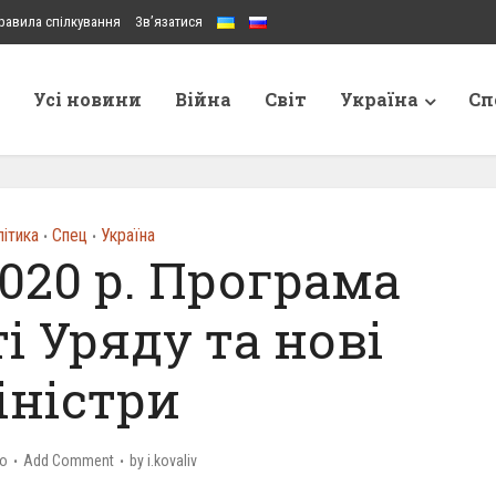
равила спілкування
Зв’язатися
Усі новини
Війна
Світ
Україна
Сп
ітика
Спец
Україна
•
•
020 р. Програма
і Уряду та нові
іністри
go
Add Comment
by
i.kovaliv