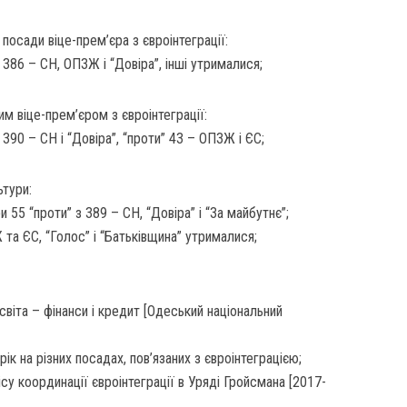
 посади віце-прем’єра з євроінтеграції:
 386 – СН, ОПЗЖ і “Довіра”, інші утрималися;
 віце-прем’єром з євроінтеграції:
 390 – СН і “Довіра”, “проти” 43 – ОПЗЖ і ЄС;
ьтури:
 55 “проти” з 389 – СН, “Довіра” і “За майбутнє”;
та ЄС, “Голос” і “Батьківщина” утрималися;
світа – фінанси і кредит [Одеський національний
ік на різних посадах, пов’язаних з євроінтеграцією;
у координації євроінтеграції в Уряді Гройсмана [2017-