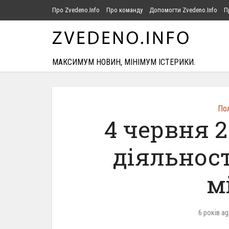
Про Zvedeno.Info
Про команду
Допомогти Zvedeno.Info
П
МАКСИМУМ НОВИН, МІНІМУМ ІСТЕРИКИ.
Пол
4 червня 2
діяльност
м
6 років a