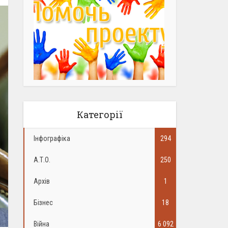
Категорії
Інфографіка
294
А.Т.О.
250
Архів
1
Бізнес
18
Війна
6 092