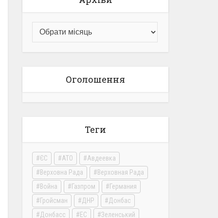
Оголошення
Теги
ЄС
АТО
Авдеевка
Верховна Рада
Верховная Рада
Война
Газпром
Германия
Гройсман
ДНР
Донбас
Донбасс
ЕС
Зеленський