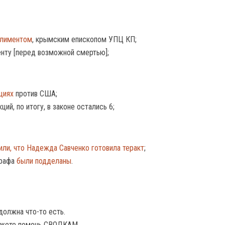
Климентом
, крымским епископом УПЦ КП;
нту [перед возможной смертью];
циях
против США;
ий, по итогу, в законе остались 6;
или, что Надежда Савченко готовила теракт
;
графа
были подделаны
.
должна что-то есть.
жете помочь СВОДКАМ.