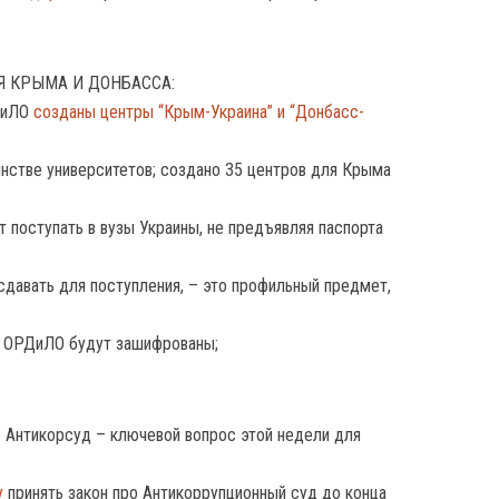
Я КРЫМА И ДОНБАССА:
ДиЛО
созданы центры “Крым-Украина” и “Донбасс-
нстве университетов; создано 35 центров для Крыма
т поступать в вузы Украины, не предъявляя паспорта
сдавать для поступления, – это профильный предмет,
и ОРДиЛО будут зашифрованы;
о Антикорсуд – ключевой вопрос этой недели для
у
принять закон про Антикоррупционный суд до конца