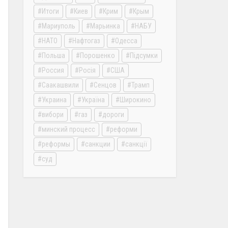
Итоги
Киев
Крим
Крым
Мариуполь
Марьинка
НАБУ
НАТО
Нафтогаз
Одесса
Польша
Порошенко
Підсумки
Россия
Росія
США
Саакашвили
Сенцов
Трамп
Украина
Україна
Широкино
вибори
газ
дороги
минский процесс
реформи
реформы
санкции
санкції
суд