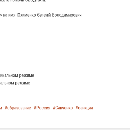
» на имя Юхименко Євгеній Володимирович
оникальном режиме
икальном режиме
м
образование
Россия
Савченко
санкции