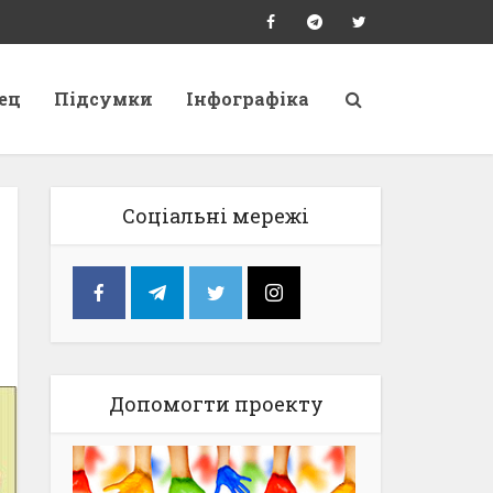
ец
Підсумки
Інфографіка
Соціальні мережі
Допомогти проекту