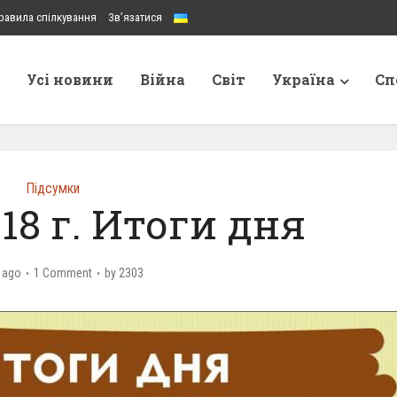
равила спілкування
Зв’язатися
Усі новини
Війна
Світ
Україна
Сп
Підсумки
18 г. Итоги дня
 ago
1 Comment
by
2303