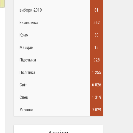
вибори-2019
81
Економіка
562
Крим
30
Майдан
15
Підсумки
928
Політика
1 255
Світ
6 026
Спец
1 319
Україна
7 029
Архіви