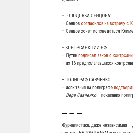
– ГОЛОДОВКА СЕНЦОВА:
— Сенцов
согласился на встречу с 
— Сенцов хочет исповедаться Климе
– КОНТРСАНКЦИИ РФ:
— Путин
подписал закон о контрсанк
— из 16 предполагавшихся контрсанкц
– ПОЛИГРАФ САВЧЕНКО:
— испытания на полиграфе
подтверд
—
Вера Савченко
– показания поли
— — —
Журналистика, даже независимая – 
поэтому НАПОМИНАЕМ – вы все мо