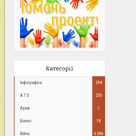
Категорії
Інфографіка
294
А.Т.О.
250
Архів
1
Бізнес
18
Війна
6 086