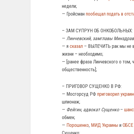
недели;
— Гройсман
пообещал подать в отст
– ЗАМ СУПРУН ОБ ОНКОБОЛЬНЫХ:
—
Линчевский, замглавы Минздра
— я
сказал
– ВЫЛЕЧИТЬ рак мы не в 
жизни – необходимо;
— [ранее фраза Линчевского о том, 
общественность];
– ПРИГОВОР СУЩЕНКО В РФ:
— Мосгорсуд РФ
приговорил украин
шпионаж;
—
Фейгин, адвокат Сущенко
–
шанс
обмен;
—
Порошенко
,
МИД Украины
и
ОБСЕ
Сущенко;