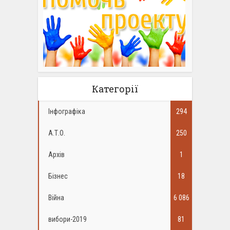
Категорії
Інфографіка
294
А.Т.О.
250
Архів
1
Бізнес
18
Війна
6 086
вибори-2019
81