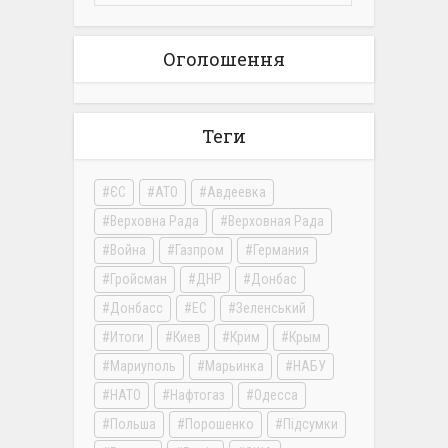
Оголошення
Теги
ЄС
АТО
Авдеевка
Верховна Рада
Верховная Рада
Война
Газпром
Германия
Гройсман
ДНР
Донбас
Донбасс
ЕС
Зеленський
Итоги
Киев
Крим
Крым
Мариуполь
Марьинка
НАБУ
НАТО
Нафтогаз
Одесса
Польша
Порошенко
Підсумки