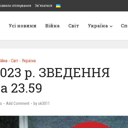
равила спілкування
Зв’язатися
Усі новини
Війна
Світ
Україна
Сп
ійна
Світ
Україна
•
•
2023 р. ЗВЕДЕННЯ
а 23.59
go
Add Comment
by
ok3011