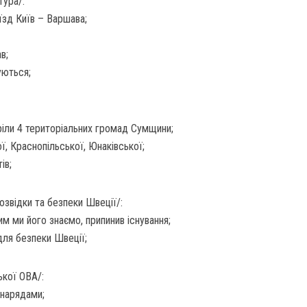
тура/:
їзд Київ – Варшава;
в;
уються;
ріли 4 територіальних громад Сумщини;
ої, Краснопільської, Юнаківської;
ів;
озвідки та безпеки Швеції/:
м ми його знаємо, припинив існування;
для безпеки Швеції;
ької ОВА/:
нарядами;