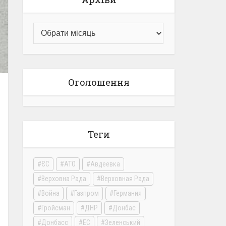
Оголошення
Теги
ЄС
АТО
Авдеевка
Верховна Рада
Верховная Рада
Война
Газпром
Германия
Гройсман
ДНР
Донбас
Донбасс
ЕС
Зеленський