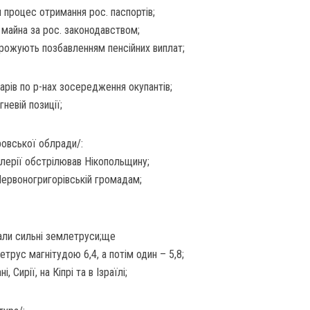
процес отримання рос. паспортів;
 майна за рос. законодавством;
грожують позбавленням пенсійних виплат;
дарів по р-нах зосередження окупантів;
невій позиції;
ровської облради/:
илерії обстрілював Нікопольщину;
Червоногригорівській громадам;
вали сильні землетруси;ще
етрус магнітудою 6,4, а потім один – 5,8;
 Сирії, на Кіпрі та в Ізраїлі;