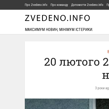
Про Zvedeno.Info
Про команду
Допомогти Zvedeno.Info
П
МАКСИМУМ НОВИН, МІНІМУМ ІСТЕРИКИ.
В
20 лютого 
н
3 роки a