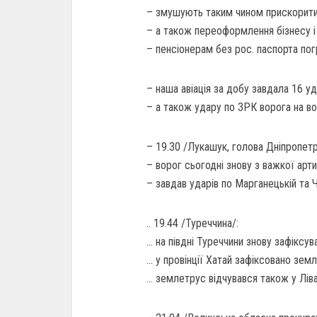
– змушують таким чином прискорити 
– а також переоформлення бізнесу і
– пенсіонерам без рос. паспорта по
– наша авіація за добу завдала 16 у
– а також удару по ЗРК ворога на вог
– 19.30 /Лукашук, голова Дніпропет
– ворог сьогодні знову з важкої арт
– завдав ударів по Марганецькій та 
.. 19.44 /Туреччина/:
… на півдні Туреччини знову зафіксу
… у провінції Хатай зафіксовано земл
… землетрус відчувався також у Лівані,