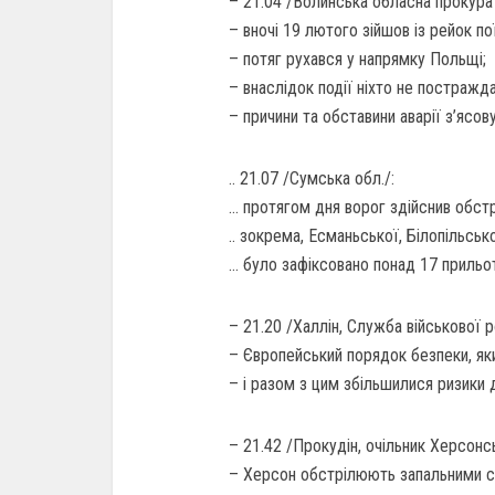
– 21.04 /Волинська обласна прокура
– вночі 19 лютого зійшов із рейок по
– потяг рухався у напрямку Польщі;
– внаслідок події ніхто не постражда
– причини та обставини аварії з’ясов
.. 21.07 /Сумська обл./:
… протягом дня ворог здійснив обст
.. зокрема, Есманьської, Білопільськ
… було зафіксовано понад 17 прильот
– 21.20 /Халлін, Служба військової р
– Європейський порядок безпеки, яки
– і разом з цим збільшилися ризики 
– 21.42 /Прокудін, очільник Херсонс
– Херсон обстрілюють запальними с