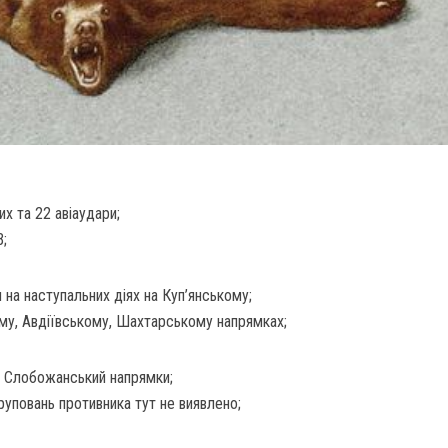
х та 22 авіаудари;
В;
на наступальних діях на Куп’янському;
му, Авдіївському, Шахтарському напрямках;
й, Слобожанський напрямки;
уповань противника тут не виявлено;