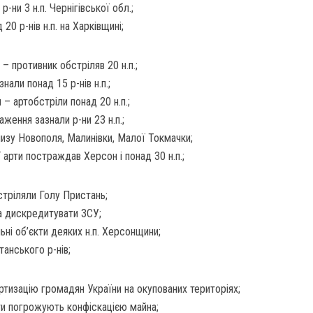
-ни 3 н.п. Чернігівської обл.;
 20 р-нів н.п. на Харківщині;
– противник обстріляв 20 н.п.;
нали понад 15 р-нів н.п.;
– артобстріли понад 20 н.п.;
ження зазнали р-ни 23 н.п.;
лизу Новополя, Малинівки, Малої Токмачки;
арти постраждав Херсон і понад 30 н.п.;
стріляли Голу Пристань;
а дискредитувати ЗСУ;
ні об’єкти деяких н.п. Херсонщини;
анського р-нів;
тизацію громадян України на окупованих територіях;
ти погрожують конфіскацією майна;