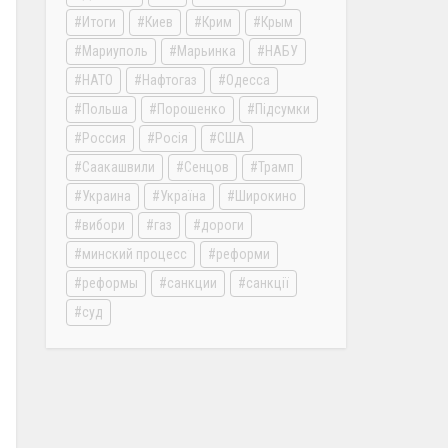
Итоги
Киев
Крим
Крым
Мариуполь
Марьинка
НАБУ
НАТО
Нафтогаз
Одесса
Польша
Порошенко
Підсумки
Россия
Росія
США
Саакашвили
Сенцов
Трамп
Украина
Україна
Широкино
вибори
газ
дороги
минский процесс
реформи
реформы
санкции
санкції
суд