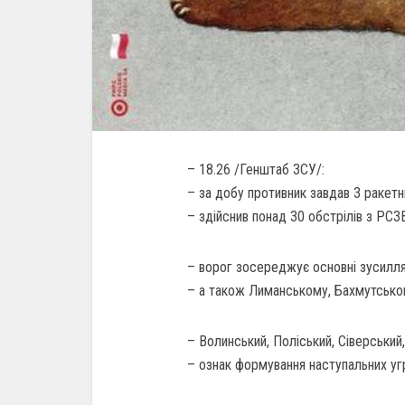
– 18.26 /Генштаб ЗСУ/:
– за добу противник завдав 3 ракетни
– здійснив понад 30 обстрілів з РСЗ
– ворог зосереджує основні зусилля 
– а також Лиманському, Бахмутсько
– Волинський, Поліський, Сіверськи
– ознак формування наступальних угр