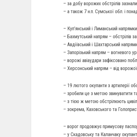
– за добу ворожих обстрілів зазнали р
– а також 7 н.п. Сумської обл. і понад
– Куп’янський і Лиманський напрямки 
– Бахмутський напрям – обстрілів заз
– Авдіївський і Шахтарський напрями 
– Запорізький напрям – вогневого ура
– ворожі авіаудари зафіксовано поб
– Херсонський напрям – від ворожої 
– 19 лютого окупанти з артилерії об
– зробили це з метою звинуватити т
– з тією ж метою обстрілюють цивіль
– зокрема, Каховського та Голоприст
– ворог продовжує примусову паспор
– у Скадовську та Каланчаку окупан