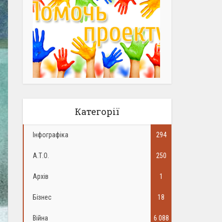
Категорії
Інфографіка
294
А.Т.О.
250
Архів
1
Бізнес
18
Війна
6 088