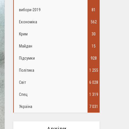
вибори-2019
81
Економіка
562
Крим
30
Майдан
15
Підсумки
928
Політика
1 255
Світ
6 028
Спец
1 319
Україна
7 031
Архіви