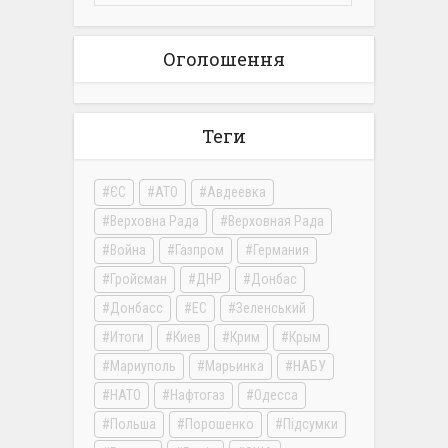
Оголошення
Теги
ЄС
АТО
Авдеевка
Верховна Рада
Верховная Рада
Война
Газпром
Германия
Гройсман
ДНР
Донбас
Донбасс
ЕС
Зеленський
Итоги
Киев
Крим
Крым
Мариуполь
Марьинка
НАБУ
НАТО
Нафтогаз
Одесса
Польша
Порошенко
Підсумки