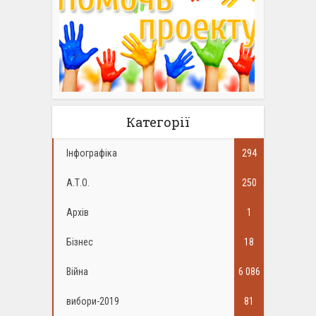
Категорії
Інфографіка
294
А.Т.О.
250
Архів
1
Бізнес
18
Війна
6 086
вибори-2019
81