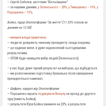
–
Сергій Соболєв, застглави “Батьківщини”
:
— за нашими даними,
у Зеленського – 28%, у Тимошенко – 16%, у
Порошенка – 15%
;
Бойко, лідер Опоплатформи “За життя” [11.55% голосів за
даними на 12.00]
:
–
нинішня влада приречена
:
— люди не довіряють чинному президенту і владі зокрема;
— це надихає мене, я дуже задоволений сьогоднішніми
результатами;
— ОПЗЖ буде захищати вибір людей [Зеленського];
– у нас буде дуже гарний результат на виборах, що відбудуться:
— ми розпочинаємо підготовку буквально після завершення
президентської кампанії;
–
Шуфрич, нардеп від Опоплатформи
:
— Порошенко мусить
подякувати Вілкулу
за прохід до другого
туру [замість Бойка];
— результати Юрія Бойка занижені на 20%, а результати