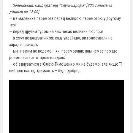
–
Зеленський, кандидат від “Слуги народа” [30% голосів за
даними на 12.00]
:
— це маленька перемога перед великою перемогою у другому
турі;
— перед другим туром на вас чекає великий сюрприз;
— я хочу подякувати кожному українцю; ви голосували не
заради приколу;
— ми ні з ким не ведемо ніякі перемовини; нам немає про що
розмовляти зі старою владою;
— об’єднуватися з Юлією Тимошенко ми не будемо; але якщо її
виборці нас підтримають – буде добре;