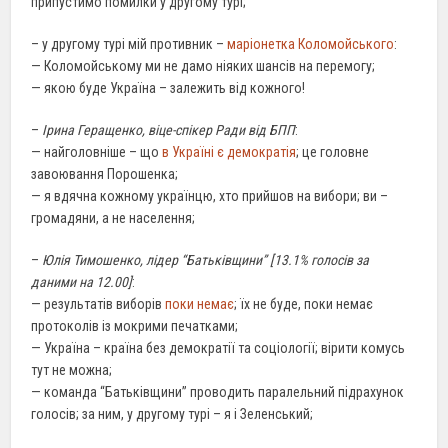
припустимо помилки у другому турі;
– у другому турі мій противник –
маріонетка Коломойського
:
— Коломойському ми не дамо ніяких шансів на перемогу;
— якою буде Україна – залежить від кожного!
–
Ірина Геращенко, віце-спікер Ради від БПП
:
— найголовніше – що
в Україні є демократія
; це головне
завоювання Порошенка;
— я вдячна кожному українцю, хто прийшов на вибори; ви –
громадяни, а не населення;
–
Юлія Тимошенко, лідер “Батьківщини” [13.1% голосів за
даними на 12.00]
:
— результатів виборів
поки немає
; їх не буде, поки немає
протоколів із мокрими печатками;
— Україна – країна без демократії та соціології; вірити комусь
тут не можна;
— команда “Батьківщини” проводить паралельний підрахунок
голосів; за ним, у другому турі – я і Зеленський;