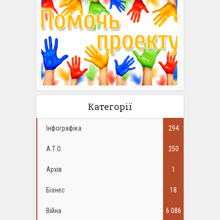
Категорії
Інфографіка
294
А.Т.О.
250
Архів
1
Бізнес
18
Війна
6 086