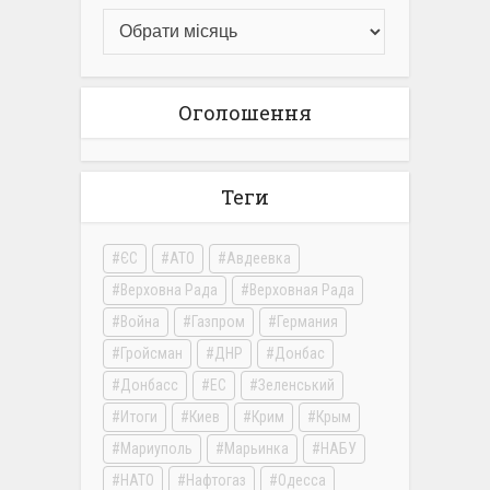
Оголошення
Теги
ЄС
АТО
Авдеевка
Верховна Рада
Верховная Рада
Война
Газпром
Германия
Гройсман
ДНР
Донбас
Донбасс
ЕС
Зеленський
Итоги
Киев
Крим
Крым
Мариуполь
Марьинка
НАБУ
НАТО
Нафтогаз
Одесса