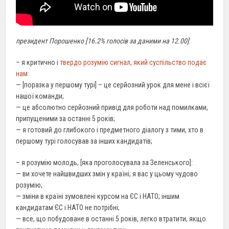
президент Порошенко [16.2% голосів за даними на 12.00]
:
– я критично і
твердо розумію сигнал, який суспільство подає
нам
:
— [поразка у першому турі] – це серйозний урок для мене і всієї
нашої команди;
— це абсолютно серйозний привід для роботи над помилками,
припущеними за останні 5 років;
— я готовий до глибокого і предметного діалогу з тими, хто в
першому турі голосував за інших кандидатів;
– я розумію молодь, [яка проголосувала за Зеленського]:
— ви хочете найшвидших змін у країні; я вас у цьому чудово
розумію;
— зміни в країні зумовлені курсом на ЄС і НАТО; іншим
кандидатам ЄС і НАТО не потрібні;
— все, що побудоване в останні 5 років, легко втратити, якщо