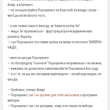
йому, а всупереч;
— не сконцентруйся Порошенко на боротьбі за владу і гроші –
ми б досягли багато чого;
– у нас немає іншого виходу, як бажати успіху Зе!
— якщо Зе провалиться – фрустрація/розчкарування мас
рознесе Україну;
— і це Порошенко поставив країну на межу остаточної ЗНЕВІРИ і
НАДІЇ;
– мені не шкода Порошенка:
— по беспредєлу “кончати” Порошенка неправильно і не можна;
— важливо не дозволити завзятим вбити Порошенка без суду;
— а от те, за що він заслужив відповідати – нехай відповідає, не
шкода;
–
Гройсман, голова Уряду
:
— Порошенко
так і не зробив для себе висновків
з програних
виборів;
— Порошенко так і не зрозумів, чому я не пішов на вибори