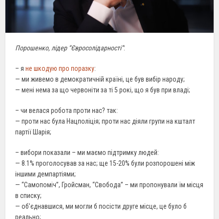
Порошенко, лідер “Євросолідарності”
:
– я
не шкодую про поразку
:
— ми живемо в демократичній країні, це був вибір народу;
— мені нема за що червоніти за ті 5 рокі, що я був при владі;
– чи велася робота проти нас? так:
— проти нас була Нацполіція; проти нас діяли групи на кшталт
партії Шарія;
– вибори показали – ми маємо підтримку людей:
— 8.1% проголосував за нас; ще 15-20% були розпорошені між
іншими демпартіями;
— “Самопоміч”, Гройсман, “Свобода” – ми пропонували їм місця
в списку;
— об’єднавшися, ми могли б посісти друге місце, це було б
реально;