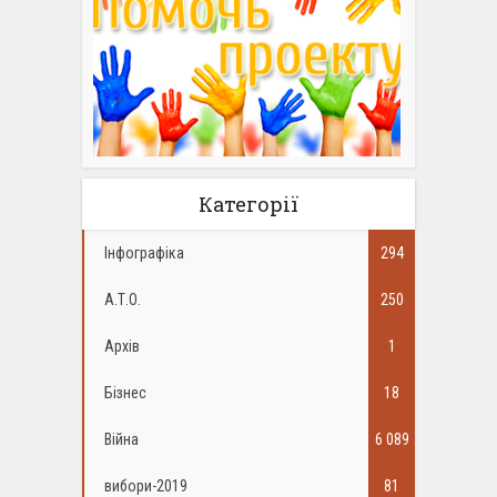
Категорії
Інфографіка
294
А.Т.О.
250
Архів
1
Бізнес
18
Війна
6 089
вибори-2019
81