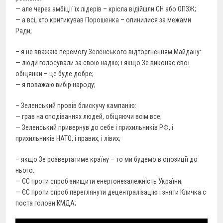
— але через амбіції їх лідерів – крісла відійшли СН або ОПЗЖ;
— а всі, хто критикував Порошенка – опинилися за межами
Ради;
– я не вважаю перемогу Зеленського відторгненням Майдану:
— люди голосували за свою надію; і якщо Зе виконає свої
обіцянки – це буде добре;
— я поважаю вибір народу;
– Зеленський провів блискучу кампанію:
— грав на сподіваннях людей, обіцяючи всім все;
— Зеленський привернув до себе і прихильників РФ, і
прихильників НАТО, і правих, і лівих;
– якщо Зе розвертатиме країну – то ми будемо в опозиції до
нього:
— ЄС проти спроб знищити енергонезалежність України;
— ЄС проти спроб переглянути децентралізацію і зняти Кличка с
поста голови КМДА;