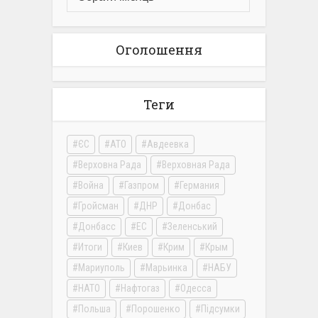
Оголошення
Теги
ЄС
АТО
Авдеевка
Верховна Рада
Верховная Рада
Война
Газпром
Германия
Гройсман
ДНР
Донбас
Донбасс
ЕС
Зеленський
Итоги
Киев
Крим
Крым
Мариуполь
Марьинка
НАБУ
НАТО
Нафтогаз
Одесса
Польша
Порошенко
Підсумки