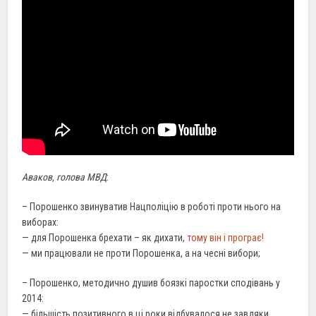
Аваков, голова МВД
:
– Порошенко звинуватив Нацполіцію в роботі проти нього на
виборах:
— для Порошенка брехати – як дихати,
тому він і програє!
— ми працювали не проти Порошенка, а на чесні вибори;
– Порошенко, методично душив боязкі паростки сподівань у
2014:
— більшість позитивного в ці роки відбувалося не завдяки