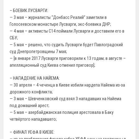
– БОЕВИК ЛУСВАРГИ:
— 3 мая – журналисты “Донбасс Реалий” заметили в
Голосеевском монастыре Лусварги, экс-боевика ДНР;
— 4 мая – активисты С14 поймали Лусварги и доставили его в
СБУ;
— 5 мая – решено, что судить Лусварги будет Павлоградский
суд Днепропетровщины 7 мая;
— [в январе 2017 Лусварги приговорили к 13 годам; в августе –
апелляционный суд Киева отменил приговор];
– НАПАДЕНИЕ НА НАЙЕМА:
— 30 апреля – 4 чеченца в Киеве избили нардепа Найема из-за
дорожного конфликта;
— 3 мая – Шевченковский суд взял 3 нападавших на Найема
под домашний арест;
— 5 мая – азербайджанская полиция арестовала в Баку
четвёртого нападавшего;
– ФИНАЛ УЕФА В КИЕВЕ: