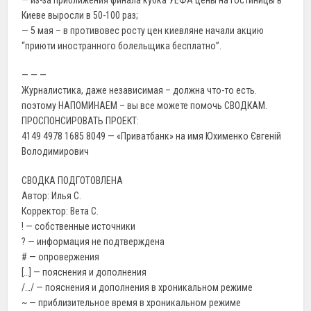
— из-за приближения финала кубка УЕФА цены на гостиницы в
Киеве выросли в 50-100 раз;
— 5 мая – в противовес росту цен киевляне начали акцию
“приюти иностранного болельщика бесплатно”.
— — —
Журналистика, даже независимая – должна что-то есть.
поэтому НАПОМИНАЕМ – вы все можете помочь СВОДКАМ.
ПРОСПОНСИРОВАТЬ ПРОЕКТ:
4149 4978 1685 8049 — «Приватбанк» на имя Юхименко Євгеній
Володимирович
СВОДКА ПОДГОТОВЛЕНА
Автор: Илья С.
Корректор: Вета С.
! — собственные источники
? — информация не подтверждена
# — опровержения
[…] — пояснения и дополнения
/…/ — пояснения и дополнения в хроникальном режиме
~ — приблизительное время в хроникальном режиме