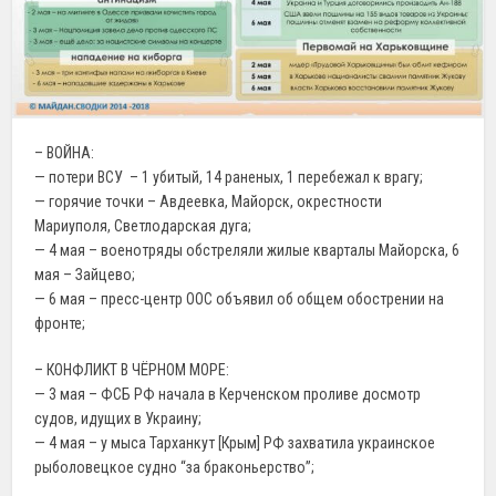
– ВОЙНА:
— потери ВСУ – 1 убитый, 14 раненых, 1 перебежал к врагу;
— горячие точки – Авдеевка, Майорск, окрестности
Мариуполя, Светлодарская дуга;
— 4 мая – военотряды обстреляли жилые кварталы Майорска, 6
мая – Зайцево;
— 6 мая – пресс-центр ООС объявил об общем обострении на
фронте;
– КОНФЛИКТ В ЧЁРНОМ МОРЕ:
— 3 мая – ФСБ РФ начала в Керченском проливе досмотр
судов, идущих в Украину;
— 4 мая – у мыса Тарханкут [Крым] РФ захватила украинское
рыболовецкое судно “за браконьерство”;