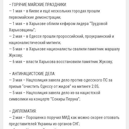
– ГОРЯЧИЕ МАЙСКИЕ ПРАЗДНИКИ:
— 1 мая – в Киеве и ещё нескольких городах прошли
первомайские демонстрации;
— 1 мая – в Харькове облили кефиром лидера “Трудовой
Харьковщины”;
— 2 мая – в Одессе прошли пророссийский, проукраинский и
националистический митинги;
— 5 мая – в Харькове националисты свалили памятник маршалу
Жукову;
— 6 мая – власти Харькова восстановили памятник Жукову;
– АНТИНАЦИСТСКИЕ ДЕЛА:
— 3 мая – Нацполиция завела дело против одесского ПС за
призыв “очистить Одессу от жидов” на митинге 2.05;
— 5 мая – Нацполиция завела дело из-за нацистской
символики на концерте “Сокиры Перуна”;
– ДИПЛОМАТИЯ:
— 2 мая – Порошенко поручил МИД как можно скорее отозвать
представителей Украины из органов СНГ;