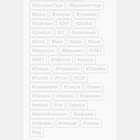
Верховна Рада
Верховная Рада
Война
Газпром
Германия
Гройсман
ДНР
Донбас
Донбасс
ЕС
Зеленський
Итоги
Киев
Крим
Крым
Мариуполь
Марьинка
НАБУ
НАТО
Нафтогаз
Одесса
Польша
Порошенко
Підсумки
Россия
Росія
США
Саакашвили
Сенцов
Трамп
Украина
Україна
Широкино
вибори
газ
дороги
минский процесс
реформи
реформы
санкции
санкції
суд