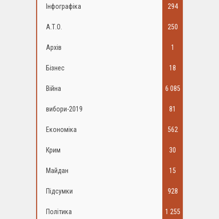
Інфографіка
294
А.Т.О.
250
Архів
1
Бізнес
18
Війна
6 085
вибори-2019
81
Економіка
562
Крим
30
Майдан
15
Підсумки
928
Політика
1 255