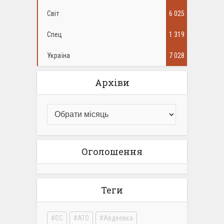
Світ
6 025
Спец
1 319
Україна
7 028
Архіви
Оголошення
Теги
ЄС
АТО
Авдеевка