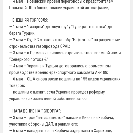
— 4 мая – Новинский провёл переговоры с предстоятелем
Польской ПЦ о блокировании украинской автокефалии;
– ВНЕШНЯЯ ТОРГОВЛЯ:
— 1 мая – “Газпром” дотянул трубу “Турецкого потока” до
берега Турции;
— 2 мая – Суд ЕС отклонил жалобу “Нафтогаза” на разрешение
строительства газопровода OPAL;
— 3 мая – в Германии началось строительство наземной части
“Северного потока-2”
— 4 мая – Украина и Турция договорились о совместном
производстве военно-транспортного самолёта Ан-188;
— 6 мая – США снова ввели пошлины на 155 видов украинских
товаров;
— пошлины отменят, если Украина проведёт реформу
управления коллективной собственностью;
– НАПАДЕНИЕ НА “КИБОРГА”:
— 3 мая – трое “антифашистов” напали в Киеве на Вербича,
участника обороны ДАП, и ранили его;
— 6 мая – нападавшие на Вербича задержаны в Харькове;