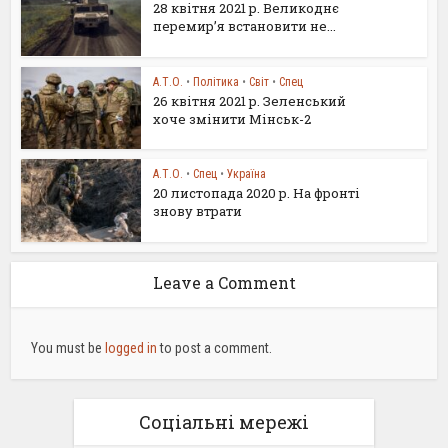
28 квітня 2021 р. Великоднє
перемир’я встановити не...
А.Т.О.
•
Політика
•
Світ
•
Спец
26 квітня 2021 р. Зеленський
хоче змінити Мінськ-2
А.Т.О.
•
Спец
•
Україна
20 листопада 2020 р. На фронті
знову втрати
Leave a Comment
You must be
logged in
to post a comment.
Соціальні мережі