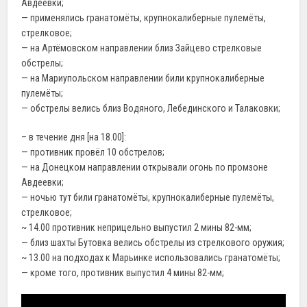
Авдеевки;
— применялись гранатомёты, крупнокалиберные пулемёты,
стрелковое;
— на Артёмовском направлении близ Зайцево стрелковые
обстрелы;
— на Мариупольском направлении били крупнокалиберные
пулемёты;
— обстрелы велись близ Водяного, Лебединского и Талаковки;
– в течение дня [на 18.00]:
— противник провёл 10 обстрелов;
— на Донецком направлении открывали огонь по промзоне
Авдеевки;
— ночью тут били гранатомёты, крупнокалиберные пулемёты,
стрелковое;
~ 14.00 противник неприцельно выпустил 2 мины 82-мм;
— близ шахты Бутовка велись обстрелы из стрелкового оружия;
~ 13.00 на подходах к Марьинке использовались гранатомёты;
— кроме того, противник выпустил 4 мины 82-мм;