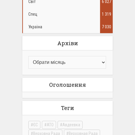
Світ
6 027
Спец
1 319
Україна
7 030
Архіви
Оголошення
Теги
ЄС
АТО
Авдеевка
Верховна Рада
Верховная Рада