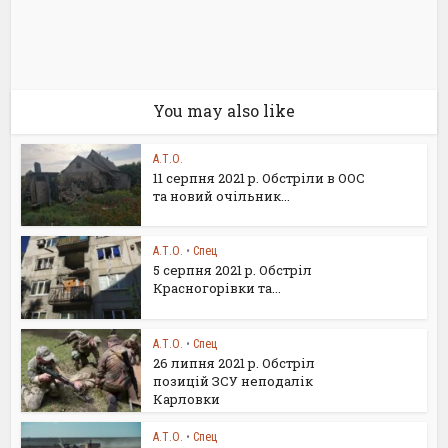
You may also like
А.Т.О.
11 серпня 2021 р. Обстріли в ООС
та новий очільник...
А.Т.О.
•
Спец
5 серпня 2021 р. Обстріл
Красногорівки та...
А.Т.О.
•
Спец
26 липня 2021 р. Обстріл
позицій ЗСУ неподалік
Карловки
А.Т.О.
•
Спец