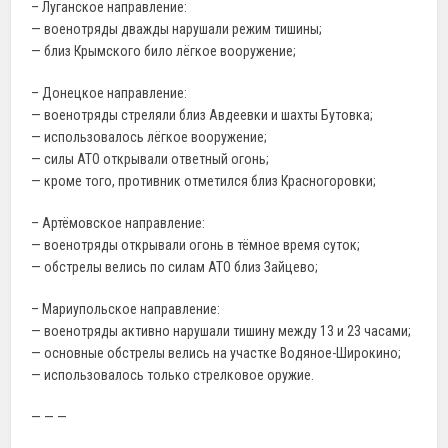
– Луганское направление:
— военотряды дважды нарушали режим тишины;
— близ Крымского било лёгкое вооружение;
– Донецкое направление:
— военотряды стреляли близ Авдеевки и шахты Бутовка;
— использовалось лёгкое вооружение;
— силы АТО открывали ответный огонь;
— кроме того, противник отметился близ Красногоровки;
– Артёмовское направление:
— военотряды открывали огонь в тёмное время суток;
— обстрелы велись по силам АТО близ Зайцево;
– Мариупольское направление:
— военотряды активно нарушали тишину между 13 и 23 часами;
— основные обстрелы велись на участке Водяное-Широкино;
— использовалось только стрелковое оружие.
— — —