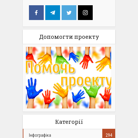
Допомогти проекту
Категорії
Інфографіка
294