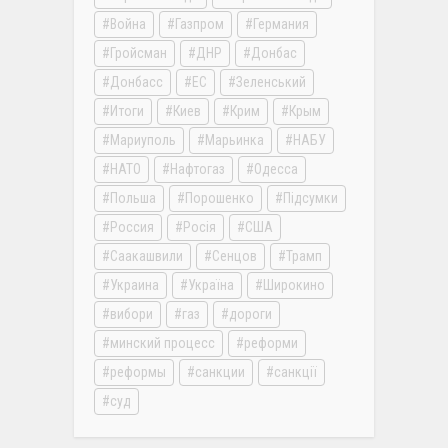
Война
Газпром
Германия
Гройсман
ДНР
Донбас
Донбасс
ЕС
Зеленський
Итоги
Киев
Крим
Крым
Мариуполь
Марьинка
НАБУ
НАТО
Нафтогаз
Одесса
Польша
Порошенко
Підсумки
Россия
Росія
США
Саакашвили
Сенцов
Трамп
Украина
Україна
Широкино
вибори
газ
дороги
минский процесс
реформи
реформы
санкции
санкції
суд