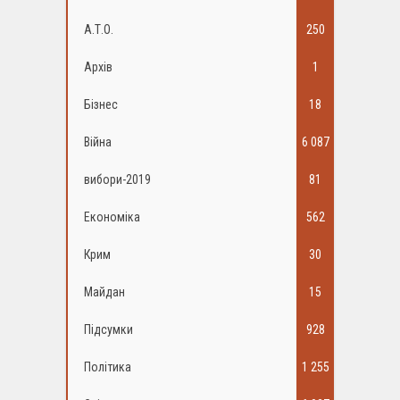
А.Т.О.
250
Архів
1
Бізнес
18
Війна
6 087
вибори-2019
81
Економіка
562
Крим
30
Майдан
15
Підсумки
928
Політика
1 255