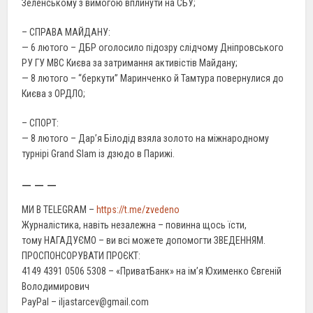
Зеленському з вимогою вплинути на СБУ;
– СПРАВА МАЙДАНУ:
— 6 лютого – ДБР оголосило підозру слідчому Дніпровського
РУ ГУ МВС Києва за затримання активістів Майдану;
— 8 лютого – “беркути” Маринченко й Тамтура повернулися до
Києва з ОРДЛО;
– СПОРТ:
— 8 лютого – Дар’я Білодід взяла золото на міжнародному
турнірі Grand Slam із дзюдо в Парижі.
— — —
МИ В TELEGRAM –
https://t.me/zvedeno
Журналістика, навіть незалежна – повинна щось їсти,
тому НАГАДУЄМО – ви всі можете допомогти ЗВЕДЕННЯМ.
ПРОСПОНСОРУВАТИ ПРОЄКТ:
4149 4391 0506 5308 – «ПриватБанк» на ім’я Юхименко Євгеній
Володимирович
PayPal – iljastarcev@gmail.com