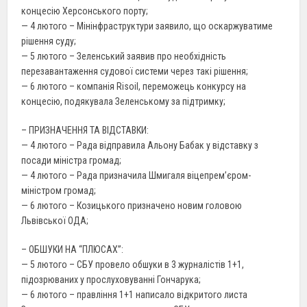
концесію Херсонського порту;
— 4 лютого – Мінінфраструктури заявило, що оскаржуватиме
рішення суду;
— 5 лютого – Зеленський заявив про необхідність
перезавантаження судової системи через такі рішення;
— 6 лютого – компанія Risoil, переможець конкурсу на
концесію, подякувала Зеленському за підтримку;
– ПРИЗНАЧЕННЯ ТА ВІДСТАВКИ:
— 4 лютого – Рада відправила Альону Бабак у відставку з
посади міністра громад;
— 4 лютого – Рада призначила Шмигаля віцепрем’єром-
міністром громад;
— 6 лютого – Козицького призначено новим головою
Львівської ОДА;
– ОБШУКИ НА “ПЛЮСАХ”:
— 5 лютого – СБУ провело обшуки в 3 журналістів 1+1,
підозрюваних у прослуховуванні Гончарука;
— 6 лютого – правління 1+1 написало відкритого листа