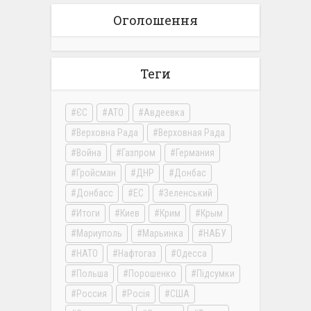
Оголошення
Теги
ЄС
АТО
Авдеевка
Верховна Рада
Верховная Рада
Война
Газпром
Германия
Гройсман
ДНР
Донбас
Донбасс
ЕС
Зеленський
Итоги
Киев
Крим
Крым
Мариуполь
Марьинка
НАБУ
НАТО
Нафтогаз
Одесса
Польша
Порошенко
Підсумки
Россия
Росія
США