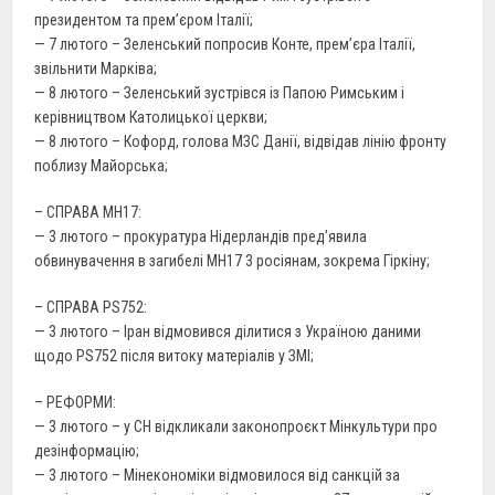
президентом та прем’єром Італії;
— 7 лютого – Зеленський попросив Конте, прем’єра Італії,
звільнити Марківа;
— 8 лютого – Зеленський зустрівся із Папою Римським і
керівництвом Католицької церкви;
— 8 лютого – Кофорд, голова МЗС Данії, відвідав лінію фронту
поблизу Майорська;
– СПРАВА МН17:
— 3 лютого – прокуратура Нідерландів пред’явила
обвинувачення в загибелі МН17 3 росіянам, зокрема Гіркіну;
– СПРАВА PS752:
— 3 лютого – Іран відмовився ділитися з Україною даними
щодо PS752 після витоку матеріалів у ЗМІ;
– РЕФОРМИ:
— 3 лютого – у СН відкликали законопроєкт Мінкультури про
дезінформацію;
— 3 лютого – Мінекономіки відмовилося від санкцій за