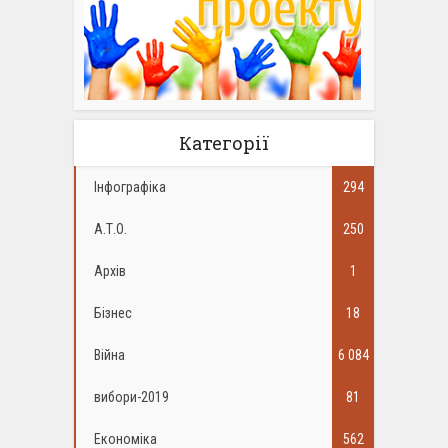
Категорії
Інфографіка
294
А.Т.О.
250
Архів
1
Бізнес
18
Війна
6 084
вибори-2019
81
Економіка
562