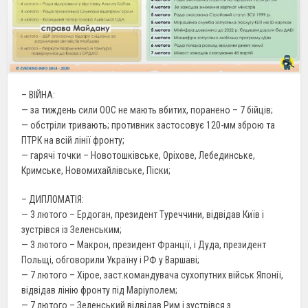
– ВІЙНА:
— за тиждень сили ООС не мають вбитих, поранено – 7 бійців;
— обстріли тривають; противник застосовує 120-мм зброю та
ПТРК на всій лінії фронту;
— гарячі точки – Новотошківське, Оріхове, Лебединське,
Кримське, Новомихайлівське, Піски;
– ДИПЛОМАТІЯ:
— 3 лютого – Ердоган, президент Туреччини, відвідав Київ і
зустрівся із Зеленським;
— 3 лютого – Макрон, президент Франції, і Дуда, президент
Польщі, обговорили Україну і РФ у Варшаві;
— 7 лютого – Хірое, заст.командувача сухопутних військ Японії,
відвідав лінію фронту під Маріуполем;
— 7 лютого – Зеленський відвідав Рим і зустрівся з