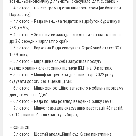
зовнішньоекономічну діяльність і скасувало 27 тис. санкцій;
— 4 лютого – міністр громад став віцепрем’єром [як було при
Порошенку];
— 4 лютого – Рада зменшила податок на добуток бурштину з
25% до 5%;
— 4 лютого – Зеленський зажадав зниження зарплат міністрів
до 3-5 середніх зарплат по країні;
— 5 лютого – Верховна Рада скасувала Стройовий статут ЗСУ
1999 року;
— 5 лютого – Міграційна служба запустила послугу
кваліфікованих електронних підписів [КЕП] на ID-картках;
— 5 лютого – Мінінфраструктури дозволило до 2022 року
будувати дороги без ліцензії ДАБІ;
— 6 лютого – Мінцифри офіційно запустило мобільну програму
для документів “Дiя”;
— 6 лютого – Рада почала розгляд введення ринку землі;
— 7 лютого – Мінюст зажадав скасування реєстрації 48 партій,
які 10 років не брали участі у виборах;
– КОНЦЕСІЇ:
— 3 лютого – Шостий апеляційний суд Києва призупинив