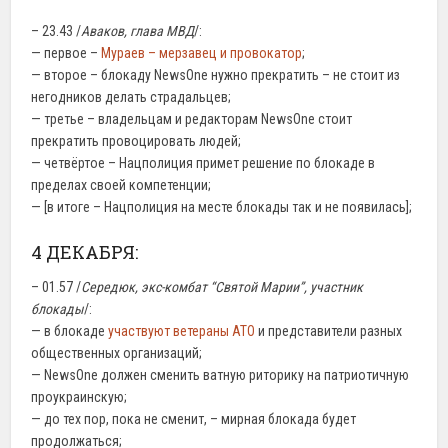
– 23.43 /
Аваков, глава МВД
/:
— первое –
Мураев – мерзавец и провокатор
;
— второе – блокаду NewsOne нужно прекратить – не стоит из
негодников делать страдальцев;
— третье – владельцам и редакторам NewsOne стоит
прекратить провоцировать людей;
— четвёртое – Нацполиция примет решение по блокаде в
пределах своей компетенции;
— [в итоге – Нацполиция на месте блокады так и не появилась];
4 ДЕКАБРЯ:
– 01.57 /
Середюк, экс-комбат “Святой Марии”, участник
блокады
/:
— в блокаде
участвуют ветераны АТО
и представители разных
общественных организаций;
— NewsOne должен сменить ватную риторику на патриотичную
проукраинскую;
— до тех пор, пока не сменит, – мирная блокада будет
продолжаться;