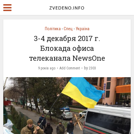
Політика
Спец
Україна
•
•
3-4 декабря 2017 г.
Блокада офиса
телеканала NewsOne
by
9 років ago
Add Comment
2303