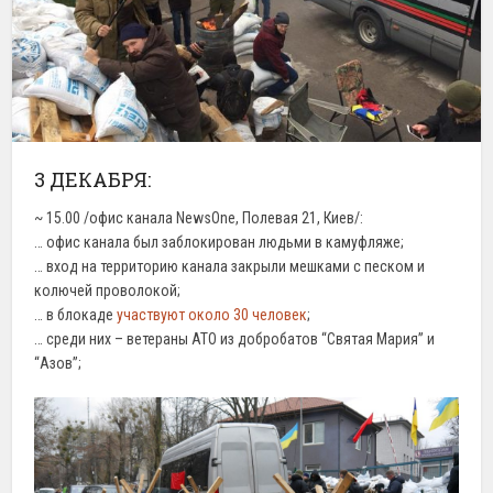
3 ДЕКАБРЯ:
~ 15.00 /офис канала NewsOne, Полевая 21, Киев/:
… офис канала был заблокирован людьми в камуфляже;
… вход на территорию канала закрыли мешками с песком и
колючей проволокой;
… в блокаде
участвуют около 30 человек
;
… среди них – ветераны АТО из добробатов “Святая Мария” и
“Азов”;