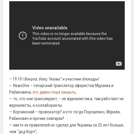
– 19.10 /
Вакула, боец “Азова” и участник блокады
/:
— NewsOne – сепарский транслятор аферистов Мураева и
Рабиновича;
его давно пора закрыть
;
— то, что они транслируют, – не журналистика; там работают не
журналисты, а коллаборанты;
— Корчинский – провокатор? а кто тогда Порошенко, Мураев,
Рабинович и прочие олигархи?
— никто из правителей не сделал для Украины за 25 лет больше,
чем “дед Корч”;