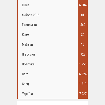
Війна
6 084
вибори-2019
81
Економіка
562
Крим
30
Майдан
15
Підсумки
928
Політика
1 255
Світ
6 024
Спец
1 319
Україна
7 027