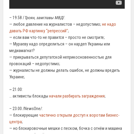
– 19.58 /
Троян, замглавы МВД
/:
— любое давление на журналистов – недопустимо;
не надо
давать РФ картинку “репрессий”
;
— если вам что-то не правится – просто не смотрите;
— Мураеву надо определиться – он нардеп Украины или
медиамагнат?
— прикрываться депутатской неприкосновенностью для
провокаций – недопустимо;
— журналисты не должны делать ошибок, не должны вредить
Украине;
~ 21.00:
… активисты блокады
начали разбирать заграждения
;
– 23.00 /NewsOne/:
— блокирующие
частично открыли доступ к воротам бизнес-
центра
;
— но блокировочные мешки с песком, бочка с огнём и машина