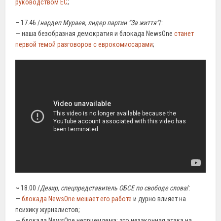
руководством ЕС
;
– 17.46 /
нардеп Мураев, лидер партии “За життя”
/:
— наша безобразная демократия и блокада NewsOne
станет
первой темой разговоров с еврокомиссарами
;
~ 18.00 /
Дезир, спецпредставитель ОБСЕ по свободе слова
/:
—
блокада NewsOne мешает его работе
и дурно влияет на
психику журналистов;
— блокада NewsOne неприемлема; это незаконная атака на