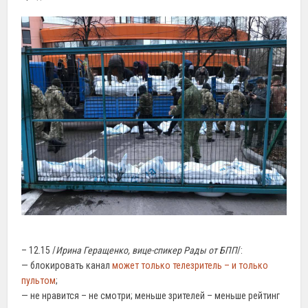
– 12.15 /
Ирина Геращенко, вице-спикер Рады от БПП
/:
— блокировать канал
может только телезритель – и только
пультом
;
— не нравится – не смотри; меньше зрителей – меньше рейтинг