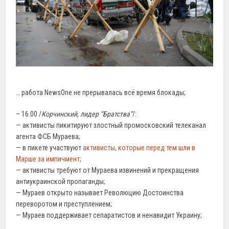
… работа NewsOne не прерывалась всё время блокады;
– 16.00 /
Корчинский, лидер “Братства”
/:
— активисты пикитируют злостный промосковский телеканал
агента ФСБ Мураева;
— в пикете участвуют
активисты, которые перед тем шли в
Марше за импичмент
;
— активисты требуют от Мураева извинений и прекращения
антиукраинской пропаганды;
— Мураев открыто называет Революцию Достоинства
переворотом и преступлением;
— Мураев поддерживает сепаратистов и ненавидит Украину;