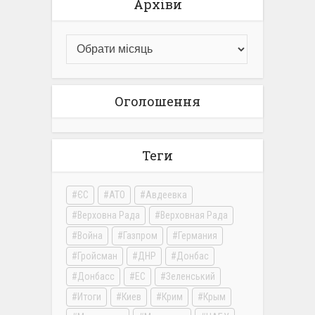
Архіви
Оголошення
Теги
ЄС
АТО
Авдеевка
Верховна Рада
Верховная Рада
Война
Газпром
Германия
Гройсман
ДНР
Донбас
Донбасс
ЕС
Зеленський
Итоги
Киев
Крим
Крым