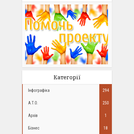
Категорії
Інфографіка
294
А.Т.О.
250
Архів
1
Бізнес
18