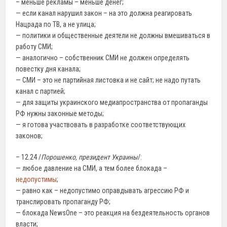
– меньше рекламы – меньше денег;
— если канал нарушил закон – на это должна реагировать
Нацрада по ТВ, а не улица;
— политики и общественные деятели не должны вмешиваться в
работу СМИ;
— аналогично – собственник СМИ не должен определять
повестку дня канала;
— СМИ – это не партийная листовка и не сайт; не надо путать
канал с партией;
— для защиты украинского медиапространства от пропаганды
РФ нужны законные методы;
— я готова участвовать в разработке соответствующих
законов;
– 12.24 /
Порошенко, президент Украины
/:
— любое давление на СМИ, а тем более блокада –
недопустимы
;
— равно как – недопустимо оправдывать агрессию РФ и
транслировать пропаганду РФ;
— блокада NewsOne – это реакция на бездеятельность органов
власти;