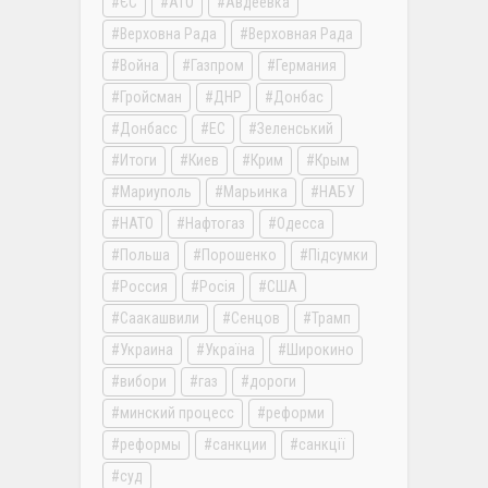
ЄС
АТО
Авдеевка
Верховна Рада
Верховная Рада
Война
Газпром
Германия
Гройсман
ДНР
Донбас
Донбасс
ЕС
Зеленський
Итоги
Киев
Крим
Крым
Мариуполь
Марьинка
НАБУ
НАТО
Нафтогаз
Одесса
Польша
Порошенко
Підсумки
Россия
Росія
США
Саакашвили
Сенцов
Трамп
Украина
Україна
Широкино
вибори
газ
дороги
минский процесс
реформи
реформы
санкции
санкції
суд