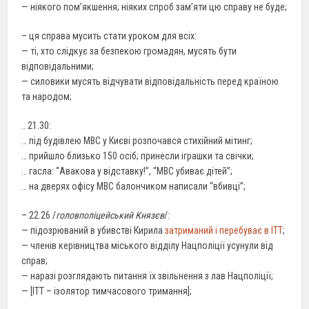
— ніякого пом’якшення; ніяких спроб зам’яти цю справу не буде;
– ця справа мусить стати уроком для всіх:
— ті, хто слідкує за безпекою громадян, мусять бути
відповідальними;
— силовики мусять відчувати відповідальність перед країною
та народом;
.. 21.30:
… під будівлею МВС у Києві розпочався стихійний мітинг;
… прийшло близько 150 осіб; принесли іграшки та свічки;
… гасла: “Авакова у відставку!”, “МВС убиває дітей”;
… на дверях офісу МВС балончиком написали “вбивці”;
– 22.26 /
головполіцейський Князєв
/:
— підозрюваний в убивстві Кирила
затриманий і перебуває в ІТТ
;
— членів керівництва міського відділу Нацполіції усунули від
справ;
— наразі розглядають питання їх звільнення з лав Нацполіції;
— [ІТТ – ізолятор тимчасового тримання];