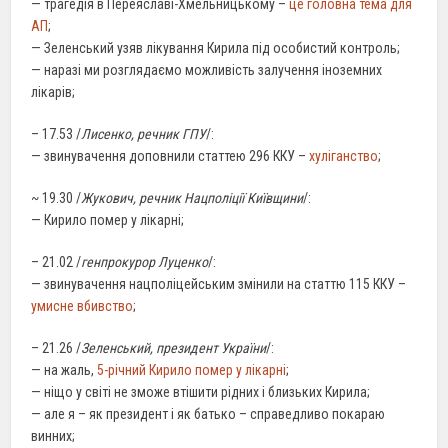
— трагедія в Переяславі-Хмельницькому –
це головна тема для
АП
;
— Зеленський узяв лікування Кирила під особистий контроль;
— наразі ми розглядаємо можливість залучення іноземних
лікарів;
– 17.53 /
Лисенко, речник ГПУ
/:
— звинувачення доповнили статтею 296 ККУ –
хуліганство
;
~ 19.30 /
Жукович, речник Нацполіції Київщини
/:
— Кирило помер у лікарні;
– 21.02 /
генпрокурор Луценко
/:
— звинувачення нацполіцейським змінили на статтю 115 ККУ –
умисне вбивство
;
– 21.26 /
Зеленський, президент України
/:
— на жаль,
5-річний Кирило помер у лікарні
;
— ніщо у світі не зможе втішити рідних і близьких Кирила;
— але я – як президент і як батько – справедливо покараю
винних;