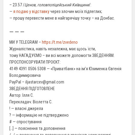
– 23.57 /
Ценов, головполіцейський Київщини
/:
—
я подаю у відставку
через злочин моїх підлеглих;
— прошу перевести мене в найгарячішу точку – на Донбас.
— — —
МИ У TELEGRAM –
https://t.me/zvedeno
Журналістика, навіть незалежна, має щось їсти,
тому НАГАДУЄМО – ви всі можете допомогти ЗВЕДЕННЯМ.
ПРОСПОНСОРУВАТИ ПРОЄКТ:
4149 4391 0506 5308 — «Приватбанк» на імʼя Юхименка Євгенія
Володимировича
PayPal – iljastarcev@gmail.com
ЗВЕДЕННЯ ПІДГОТОВЛЕНЕ
Автор: Ілля С.
Перекладач: Віолетта С.
! — власні джерела
? — інформацію не підтверджено
# — спростування
[…] — пояснення та доповнення