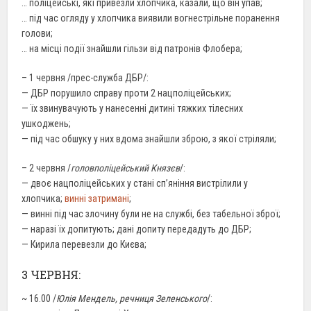
… поліцейські, які привезли хлопчика, казали, що він упав;
… під час огляду у хлопчика виявили вогнестрільне поранення
голови;
… на місці події знайшли гільзи від патронів Флобера;
– 1 червня /прес-служба ДБР/:
— ДБР порушило справу проти 2 нацполіцейських;
— їх звинувачують у нанесенні дитині тяжких тілесних
ушкоджень;
— під час обшуку у них вдома знайшли зброю, з якої стріляли;
– 2 червня /
головполіцейський Князєв
/:
— двоє нацполіцейських у стані сп’яніння вистрілили у
хлопчика;
винні затримані
;
— винні під час злочину були не на службі, без табельної зброї;
— наразі їх допитують; дані допиту передадуть до ДБР;
— Кирила перевезли до Києва;
3 ЧЕРВНЯ:
~ 16.00 /
Юлія Мендель, речниця Зеленського
/: