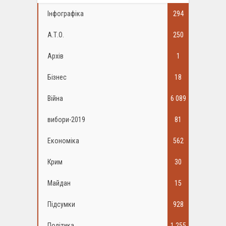
Інфографіка
294
А.Т.О.
250
Архів
1
Бізнес
18
Війна
6 089
вибори-2019
81
Економіка
562
Крим
30
Майдан
15
Підсумки
928
Політика
1 255