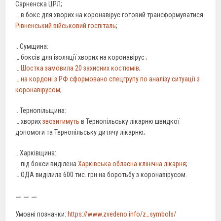
Сарненска ЦРЛ;
… в бокс для хворих на коронавірус готовий трансформуватися
Рівненський військовий госпіталь
;
.. Сумщина:
… боксів для ізоляції хворих на коронавірус
;
… Шостка
замовила
20 захисних костюмів;
… на кордоні з РФ сформовано спецгрупу по аналізу ситуації з
коронавірусом;
.. Тернопільщина:
… хворих
звозитимуть
в Тернопільську лікарню швидкої
допомоги та Тернопільську дитячу лікарню;
.. Харківщина:
… під бокси виділена
Харківська обласна клінічна лікарня
;
… ОДА виділила 600 тис. грн на боротьбу з коронавірусом.
– – –
Умовні позначки:
https://www.zvedeno.info/z_symbols/