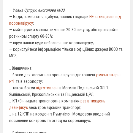
–
Уляна Супрун, ексголова МОЗ
:
— Бади, гомеопатія, цибуля, часник і відвари
НЕ захищають від
коронавірусу
;
— мийте руки з милом не менше 20-30 секунд; або протирайте
розчином спирту 60-80%;
— вірус паніки куди небезпечніше коронавірусу;
— користуйтеся інформацією тільки з офіційних джерел ВООЗ та
МОЗ;
.. Вінниччина:
… бокси для хворих на коронавірус підготовлені
у міськлікарні
№1
та в аеропорту;
… також бокси
підготовлені
в Могилів-Подільській ОЛІЛ,
Ямпільській, Крижопільській та Піщанській ЦРЛ;
… КП «Вінницька транспортна компанія»
раз в тиждень
дезінфікує
весь громадський транспорт;
… на 12 КПП на кордоні з Румунією і Молдовою введений
посилений контроль та огляд на коронавірус;
.. Дніпропетровщина: