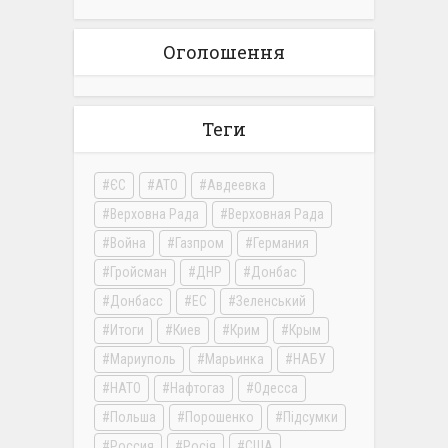
Оголошення
Теги
ЄС
АТО
Авдеевка
Верховна Рада
Верховная Рада
Война
Газпром
Германия
Гройсман
ДНР
Донбас
Донбасс
ЕС
Зеленський
Итоги
Киев
Крим
Крым
Мариуполь
Марьинка
НАБУ
НАТО
Нафтогаз
Одесса
Польша
Порошенко
Підсумки
Россия
Росія
США