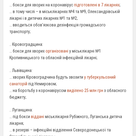
… бокси для хворих на коронавірус
підготовлені в 7 лікарнях
;
… в тому числі – в міськлікарнях №4 та №9, Олександрівській
лікарні і в дитячих лікарнях №1 та №2;
… вводиться обов’язкова дезінфекція громадського
транспорту;
.. Кіровоградщина:
… бокси для хворих
організовані
у міськлікарні №1
Кропивницького та обласній інфекційній лікарні;
.. Львівщина:
… хворих Кіровоградчина будуть звозити
у туберкульозний
санаторій
під Немировом;
… на боротьбу з коронавірусом
виділено 25 млн грн
з обласного
бюджету;
.. Луганщина:
… під бокси
віддані
міськлікарня Рубіжного, Луганська дитяча
лікарня;
… в резерві – інфекційні відділення Сєвєродонецької та