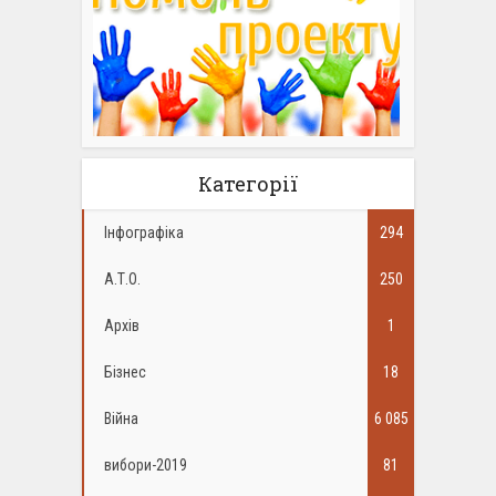
Категорії
Інфографіка
294
А.Т.О.
250
Архів
1
Бізнес
18
Війна
6 085
вибори-2019
81