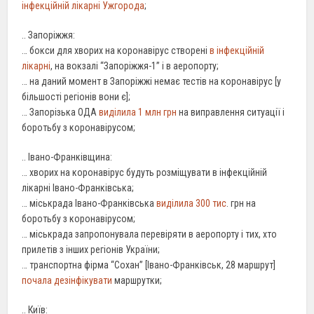
інфекційній лікарні Ужгорода
;
.. Запоріжжя:
… бокси для хворих на коронавірус створені
в інфекційній
лікарні
, на вокзалі “Запоріжжя-1” і в аеропорту;
… на даний момент в Запоріжжі немає тестів на коронавірус [у
більшості регіонів вони є];
… Запорізька ОДА
виділила 1 млн грн
на виправлення ситуації і
боротьбу з коронавірусом;
.. Івано-Франківщина:
… хворих на коронавірус будуть розміщувати в інфекційній
лікарні Івано-Франківська;
… міськрада Івано-Франківська
виділила 300 тис
. грн на
боротьбу з коронавірусом;
… міськрада запропонувала перевіряти в аеропорту і тих, хто
прилетів з інших регіонів України;
… транспортна фірма “Сохан” [Івано-Франківськ, 28 маршрут]
почала дезінфікувати
маршрутки;
.. Київ: