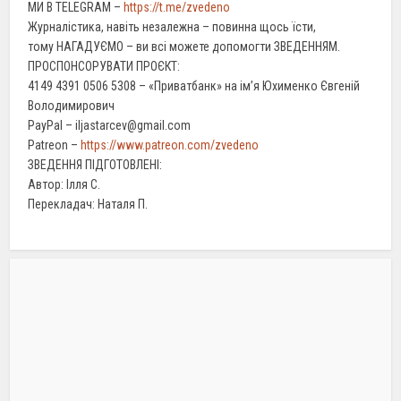
МИ В TELEGRAM –
https://t.me/zvedeno
Журналістика, навіть незалежна – повинна щось їсти,
тому НАГАДУЄМО – ви всі можете допомогти ЗВЕДЕННЯМ.
ПРОСПОНСОРУВАТИ ПРОЄКТ:
4149 4391 0506 5308 – «Приватбанк» на ім’я Юхименко Євгеній
Володимирович
PayPal – iljastarcev@gmail.com
Patreon –
https://www.patreon.com/zvedeno
ЗВЕДЕННЯ ПІДГОТОВЛЕНІ:
Автор: Ілля С.
Перекладач: Наталя П.