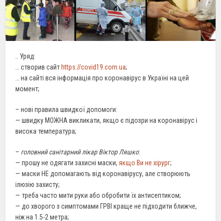
.. Уряд:
… створив сайт
https://covid19.com.ua
;
… на сайті вся інформація про коронавірус в Україні на цей
момент;
– нові правила швидкої допомоги:
— швидку МОЖНА викликати, якщо є підозри на коронавірус і
висока температура;
–
головний санітарний лікар Віктор Ляшко
:
— прошу не одягати захисні маски,
якщо Ви не хірург
;
— маски НЕ допомагають від коронавірусу, але створюють
ілюзію захисту;
— треба часто мити руки або обробити їх антисептиком;
— до хворого з симптомами ГРВІ краще не підходити ближче,
ніж на 1.5-2 метра;