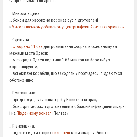
Старобільської лікарень;
.. Миколаївщина:
… бокси для хворих на коронавірус підготовлені
в
Миколаївському обласному центрі інфекційних захворювань
;
.. Одещина:
…
створено 11 баз
для розміщення хворих, в основному за
межами міста Одеси;
… міськрада Одеси виділила 1.62 млн грн на боротьбу з
коронавірусом;
… всі екіпажі кораблів, що заходять у порт Одеси, піддаються
обстеженню;
.. Полтавщина:
… продовжує діяти санаторій у Нових Санжарах;
… бокс для хворих підготовлений в обласній інфекційній лікарні
і на
Південному вокзалі
Полтави;
.. Рівненщина:
… під бокси для хворих
визначені
міськлікарня Рівно і