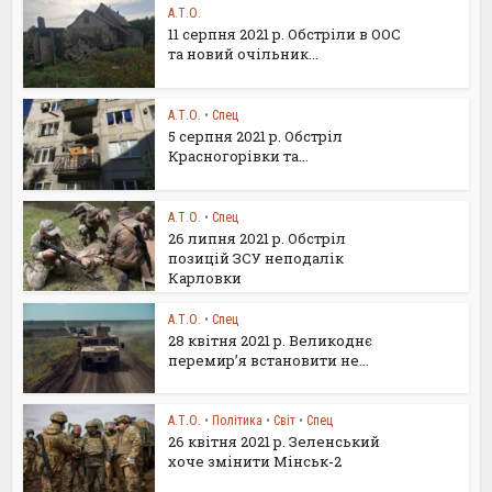
А.Т.О.
11 серпня 2021 р. Обстріли в ООС
та новий очільник...
А.Т.О.
•
Спец
5 серпня 2021 р. Обстріл
Красногорівки та...
А.Т.О.
•
Спец
26 липня 2021 р. Обстріл
позицій ЗСУ неподалік
Карловки
А.Т.О.
•
Спец
28 квітня 2021 р. Великоднє
перемир’я встановити не...
А.Т.О.
•
Політика
•
Світ
•
Спец
26 квітня 2021 р. Зеленський
хоче змінити Мінськ-2