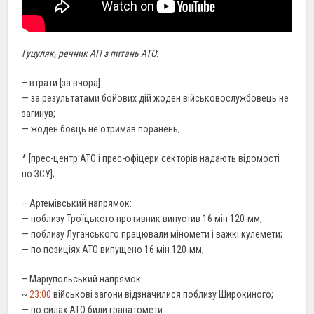
Гуцуляк, речник АП з питань АТО
:
– втрати [за вчора]:
— за результатами бойових дій жоден військовослужбовець не
загинув;
— жоден боєць не отримав поранень;
* [прес-центр АТО і прес-офіцери секторів надають відомості
по ЗСУ];
– Артемівський напрямок:
— поблизу Троїцького противник випустив 16 мін 120-мм;
— поблизу Луганського працювали міномети і важкі кулемети;
— по позиціях АТО випущено 16 мін 120-мм;
– Маріупольський напрямок:
~
23:00
військові загони відзначилися поблизу Широкиного;
— по силах АТО били гранатомети.