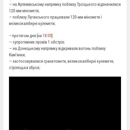
— на Артемівському напрямку поблизу Троїцького відзначилися
120-мм міномети;
— поблизу Луганського працювали 120-мм міномети і
великокаліберні кулемети;
– протягом дня [на
18:00
]:
— супротивник провів 1 обстріл;
— на Донецькому напрямку відкривали вогонь поблизу
Кам’янки;
— застосовувалися гранатомети, великокаліберні кулемети,
стрілецька зброя;