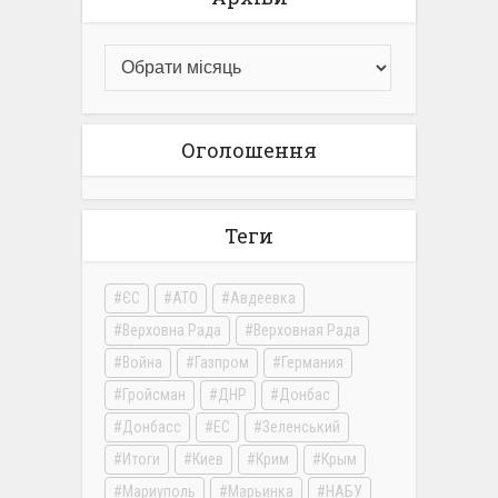
Оголошення
Теги
ЄС
АТО
Авдеевка
Верховна Рада
Верховная Рада
Война
Газпром
Германия
Гройсман
ДНР
Донбас
Донбасс
ЕС
Зеленський
Итоги
Киев
Крим
Крым
Мариуполь
Марьинка
НАБУ