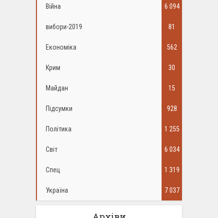
Війна
6 094
вибори-2019
81
Економіка
562
Крим
30
Майдан
15
Підсумки
928
Політика
1 255
Світ
6 034
Спец
1 319
Україна
7 037
Архіви