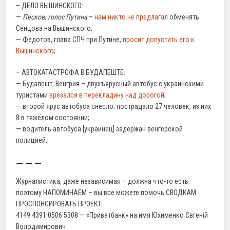
– ДЕЛО ВЫШИНСКОГО:
—
Песков, голос Путина
–
нам никто не предлагал
обменять
Сенцова на Вышинского;
— Федотов, глава СПЧ при Путине,
просит допустить его к
Вышинского
;
– АВТОКАТАСТРОФА В БУДАПЕШТЕ:
— Будапешт, Венгрия – двухъярусный автобус с украинскими
туристами
врезался в перекладину над дорогой
;
— второй ярус автобуса снесло; пострадало 27 человек, из них
8 в тяжёлом состоянии;
— водитель автобуса [украинец] задержан венгерской
полицией.
— — —
Журналистика, даже независимая – должна что-то есть.
поэтому НАПОМИНАЕМ – вы все можете помочь СВОДКАМ.
ПРОСПОНСИРОВАТЬ ПРОЕКТ:
4149 4391 0506 5308 — «Приватбанк» на имя Юхименко Євгеній
Володимирович