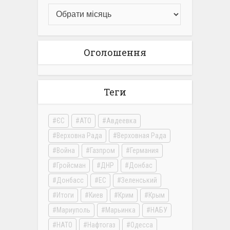
Оголошення
Теги
ЄС
АТО
Авдеевка
Верховна Рада
Верховная Рада
Война
Газпром
Германия
Гройсман
ДНР
Донбас
Донбасс
ЕС
Зеленський
Итоги
Киев
Крим
Крым
Мариуполь
Марьинка
НАБУ
НАТО
Нафтогаз
Одесса