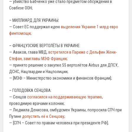
— убийство Бабченко уже стало предметом обсуждения в
Совбезе ООН;
– МИЛЛИАРД ДЛЯ УКРАИНЫ:
— Совет ЕС поддержал идею
выделения Украине 1 млрд евро
финпомощи
;
– ФРАНЦУЗСКИЕ ВЕРТОЛЁТЫ В УКРАИНЕ:
— Аваков, глава МВД,
встретился в Париже с Дельфин Жени-
Стефан, замглавы МЭФ Франции
;
— принято решение о закупке 55 вертолётов Airbus для ДПСУ,
ДСНС, Нацгвардии и Нацполиции;
— [МЭФ – Министерство экономики и финансов Франции];
– ГОЛОДОВКА СЕНЦОВА:
— Сенцов
согласился на поддерживающую терапию
,
проводимую врачами колонии;
— Людмила Денисова, омбудсмен Украины, попросила СПЧ при
Путине
допустить её к Сенцову
;
— [СПЧ – Совет по правам человека при президенте РФ];