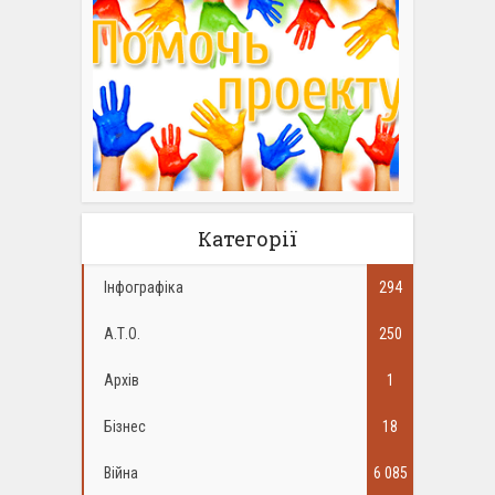
Категорії
Інфографіка
294
А.Т.О.
250
Архів
1
Бізнес
18
Війна
6 085