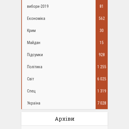
вибори-2019
81
Економіка
562
Крим
30
Майдан
15
Підсумки
928
Політика
1 255
Світ
6 025
Спец
1 319
Україна
7 028
Архіви