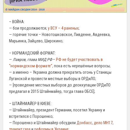
– ВОЙНА:
— бои продолжаются;
у ВСУ – 4 раненых
;
— горячие точки – Новотошковское, Пивденне, Авдеевка,
Марьинка, Зайцево, Широкино;
– НОРМАНДСКИЙ ФОРМАТ:
—
Лавров, глава МИД РФ
–
РФ не будет участвовать в
“нормандском формате”,
пока есть нерешённые вопросы;
— а именно – Украина должна прекратить огонь у Станицы
Луганской и провести местные выборы в ОРДиЛО;
— [проведение местных выборов до деоккупации ОРДиЛО
предлагал в 2015 Штайнмайер, тогда глава ОБСЕ];
– ШТАЙНМАЙЕР В КИЕВЕ:
— Штайнмайер, президент Германии, посетил Украину и
встретился с Порошенко;
— Порошенко и Штайнмайер обсудили
Донбасс
,
дело МН17
,
транзит газа
и
реформы в Украине
;