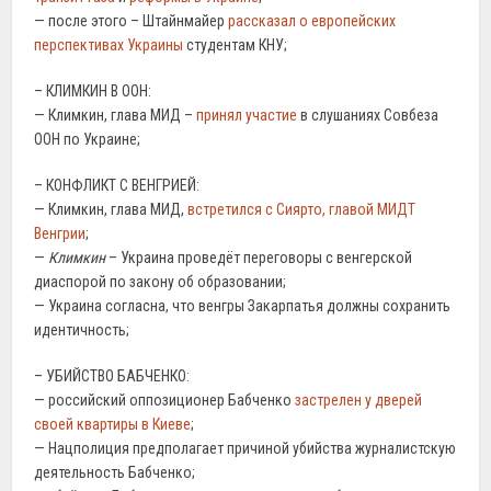
— после этого – Штайнмайер
рассказал о европейских
перспективах Украины
студентам КНУ;
– КЛИМКИН В ООН:
— Климкин, глава МИД –
принял участие
в слушаниях Совбеза
ООН по Украине;
– КОНФЛИКТ С ВЕНГРИЕЙ:
— Климкин, глава МИД,
встретился с Сиярто, главой МИДТ
Венгрии
;
—
Климкин
– Украина проведёт переговоры с венгерской
диаспорой по закону об образовании;
— Украина согласна, что венгры Закарпатья должны сохранить
идентичность;
– УБИЙСТВО БАБЧЕНКО:
— российский оппозиционер Бабченко
застрелен у дверей
своей квартиры в Киеве
;
— Нацполиция предполагает причиной убийства журналистскую
деятельность Бабченко;