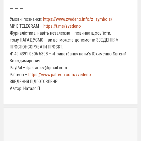
– – –
Умовні позначки:
https://www.zvedeno.info/z_symbols/
МИ В TELEGRAM –
https://t.me/zvedeno
Журналістика, навіть незалежна – повинна щось їсти,
тому НАГАДУЄМО – ви всі можете допомогти ЗВЕДЕННЯМ.
ПРОСПОНСОРУВАТИ ПРОЄКТ:
4149 4391 0506 5308 – «Приватбанк» на ім’я Юхименко Євгеній
Володимирович
PayPal – iljastarcev@gmail.com
Patreon –
https://www.patreon.com/zvedeno
ЗВЕДЕННЯ ПІДГОТОВЛЕНЕ:
Автор: Наталя П.