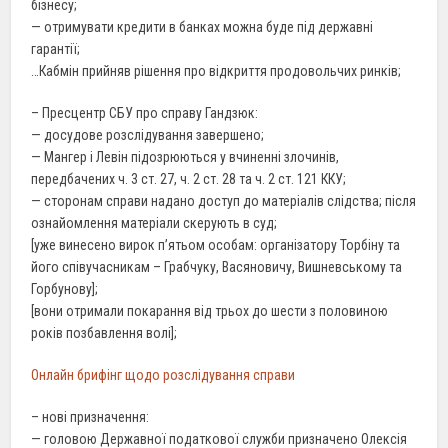
бізнесу;
— отримувати кредити в банках можна буде під державні
гарантії;
…Кабмін прийняв рішення про відкриття продовольчих ринків;
– Пресцентр СБУ про справу Гандзюк:
— досудове розслідування завершено;
— Мангер і Левін підозрюються у вчиненні злочинів,
передбачених ч. 3 ст. 27, ч. 2 ст. 28 та ч. 2 ст. 121 ККУ;
— сторонам справи надано доступ до матеріалів слідства; після
ознайомлення матеріали скерують в суд;
[уже винесено вирок п’ятьом особам: організатору Торбіну та
його співучасникам – Грабчуку, Васяновичу, Вишневському та
Горбунову];
[вони отримали покарання від трьох до шести з половиною
років позбавлення волі];
Онлайн брифінг щодо розслідування справи
– нові призначення:
— головою Державної податкової служби призначено Олексія