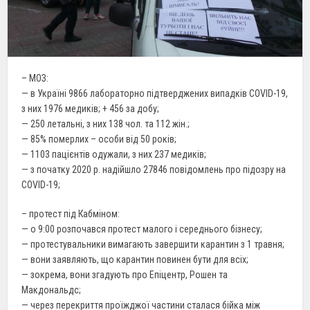
– МОЗ:
— в Україні 9866 лабораторно підтверджених випадків COVID-19,
з них 1976 медиків; + 456 за добу;
— 250 летальні, з них 138 чол. та 112 жін.;
— 85% померлих – особи від 50 років;
— 1103 пацієнтів одужали, з них 237 медиків;
— з початку 2020 р. надійшло 27846 повідомлень про підозру на
COVID-19;
– протест під Кабміном:
— о 9:00 розпочався протест малого і середнього бізнесу;
— протестувальники вимагають завершити карантин з 1 травня;
— вони заявляють, що карантин повинен бути для всіх;
— зокрема, вони згадують про Епіцентр, Рошен та
Макдональдс;
— через перекриття проїжджої частини сталася бійка між