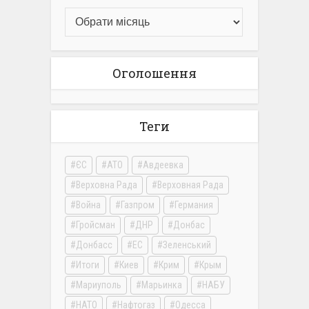
Оголошення
Теги
ЄС
АТО
Авдеевка
Верховна Рада
Верховная Рада
Война
Газпром
Германия
Гройсман
ДНР
Донбас
Донбасс
ЕС
Зеленський
Итоги
Киев
Крим
Крым
Мариуполь
Марьинка
НАБУ
НАТО
Нафтогаз
Одесса