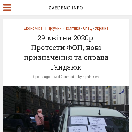
Економіка
Підсумки
Політика
Спец
Україна
•
•
•
•
29 квітня 2020р.
Протести ФОП, нові
призначення та справа
Гандзюк
by
6 років ago
Add Comment
n.pulnikova