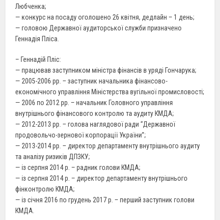
Любченка;
— конкурс на посаду оголошено 26 квітня, дедлайн – 1 день;
— головою Державної аудиторської служби призначено
Геннадія Пліса.
– Геннадій Пліс:
— працював заступником міністра фінансів в уряді Гончарука;
— 2005-2006 рр. – заступник начальника фінансово-
економічного управління Міністерства вугільної промисловості;
— 2006 по 2012 рр. – начальник Головного управління
внутрішнього фінансового контролю та аудиту КМДА;
— 2012-2013 рр. – голова наглядової ради “Державної
продовольчо-зернової корпорації України”;
— 2013-2014 рр. – директор департаменту внутрішнього аудиту
та аналізу ризиків ДПЗКУ;
— із серпня 2014 р. – радник голови КМДА;
— із серпня 2014 р. – директор департаменту внутрішнього
фінконтролю КМДА;
— із січня 2016 по грудень 2017 р. – перший заступник голови
КМДА.