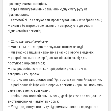
протестуючими і поліцією;
— зараз мітингувальники звільнили одну смугу руху на
Грушевського;
— автомобілі не евакуювали, протестувальники їх забрали самі;
— акція є безстроковою, активісти запрошують до участі
підприємців з регіонів;
–
Шмигаль, прем’єр-міністр
:
— мала кількість хворих – результат вжитих заходів;
— ми вчасно зайшли в карантин і вчасно з нього вийдемо;
— розробляються критерії для тих об’єктів, які будуть
поступово відкриватися;
— вже розроблено чіткі критерії роботи ринків та чіткі
алгоритми контролю;
— підтримано запропонований Урядом «адаптивний» карантин;
— в разі спалахів інфекції в окремих регіонах карантин посилять
саме там, а не по всій країні;
— навіть після послаблень – маски, дезінфектори та соціальне
дистанціювання – відтепер норма;
— Уряд продовжує політику підтримки малого та середнього