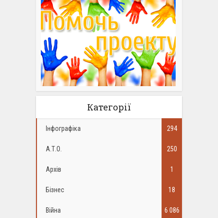
Категорії
Інфографіка
294
А.Т.О.
250
Архів
1
Бізнес
18
Війна
6 086