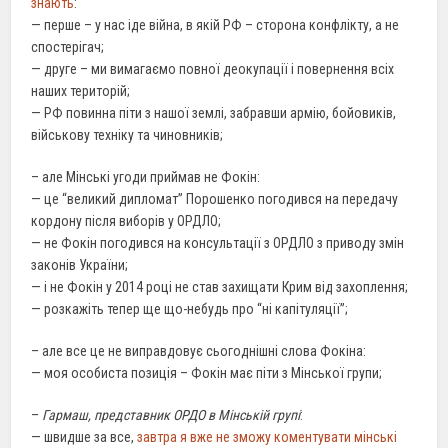
знають
:
— перше – у нас іде війна, в якій РФ – сторона конфлікту, а не
спостерігач;
— друге – ми вимагаємо повної деокупації і повернення всіх
наших територій;
— РФ повинна піти з нашої землі, забравши армію, бойовиків,
військову техніку та чиновників;
– але Мінські угоди приймав не Фокін:
— це “великий дипломат” Порошенко погодився на передачу
кордону після виборів у ОРДЛО;
— не Фокін погодився на консультації з ОРДЛО з приводу змін
законів України;
— і не Фокін у 2014 році не став захищати Крим від захоплення;
— розкажіть тепер ще що-небудь про “нi капітуляції”;
– але все це не виправдовує сьогоднішні слова Фокіна:
— моя особиста позиція – Фокін має піти з Мінської групи;
–
Гармаш, представник ОРДО в Мінській групі
:
— швидше за все,
завтра я вже не зможу коментувати мінські