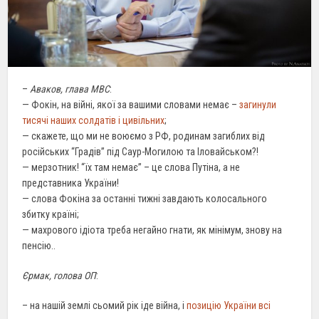
–
Аваков, глава МВС
:
— Фокін, на війні, якої за вашими словами немає –
загинули
тисячі наших солдатів і цивільних
;
— скажете, що ми не воюємо з РФ, родинам загиблих від
російських “Градів” під Саур-Могилою та Іловайськом?!
— мерзотник! “їх там немає” – це слова Путіна, а не
представника України!
— слова Фокіна за останні тижні завдають колосального
збитку країні;
— махрового ідіота треба негайно гнати, як мінімум, знову на
пенсію..
Єрмак, голова ОП
:
– на нашій землі сьомий рік іде війна, і
позицію України всі