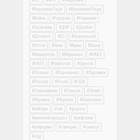
ЄС
АТО
Авдеевка
Верховна Рада
Верховная Рада
Война
Газпром
Германия
Гройсман
ДНР
Донбас
Донбасс
ЕС
Зеленський
Итоги
Киев
Крим
Крым
Мариуполь
Марьинка
НАБУ
НАТО
Нафтогаз
Одесса
Польша
Порошенко
Підсумки
Россия
Росія
США
Саакашвили
Сенцов
Трамп
Украина
Україна
Широкино
вибори
газ
дороги
минский процесс
реформи
реформы
санкции
санкції
суд