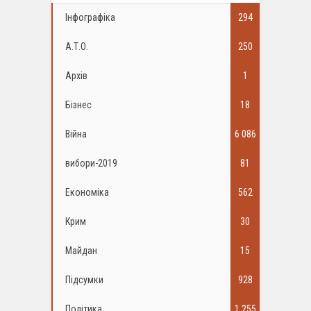
Інфографіка
294
А.Т.О.
250
Архів
1
Бізнес
18
Війна
6 086
вибори-2019
81
Економіка
562
Крим
30
Майдан
15
Підсумки
928
Політика
1 255