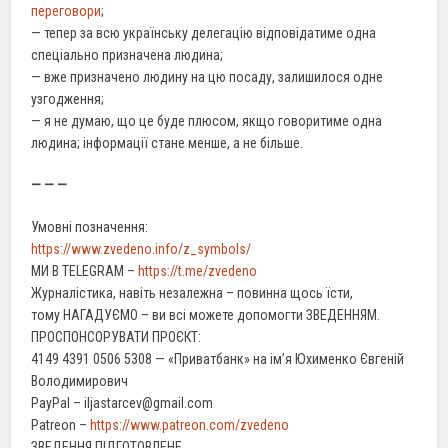
переговори
;
— тепер за всю українську делегацію відповідатиме одна
спеціально призначена людина;
— вже призначено людину на цю посаду, залишилося одне
узгодження;
— я не думаю, що це буде плюсом, якщо говоритиме одна
людина; інформації стане менше, а не більше.
— — —
Умовні позначення:
https://www.zvedeno.info/z_symbols/
МИ В TELEGRAM –
https://t.me/zvedeno
Журналістика, навіть незалежна – повинна щось їсти,
тому НАГАДУЄМО – ви всі можете допомогти ЗВЕДЕННЯМ.
ПРОСПОНСОРУВАТИ ПРОЄКТ:
4149 4391 0506 5308 — «Приватбанк» на ім’я Юхименко Євгеній
Володимирович
PayPal – iljastarcev@gmail.com
Patreon –
https://www.patreon.com/zvedeno
ЗВЕДЕННЯ ПІДГОТОВЛЕНЕ