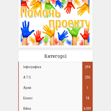
Категорії
Інфографіка
294
А.Т.О.
250
Архів
1
Бізнес
18
Війна
6 091