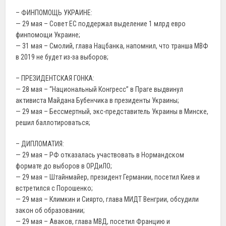
– ФИНПОМОЩЬ УКРАИНЕ:
— 29 мая – Совет ЕС поддержал выделение 1 млрд евро
финпомощи Украине;
— 31 мая – Смолий, глава Нацбанка, напомнил, что транша МВФ
в 2019 не будет из-за выборов;
– ПРЕЗИДЕНТСКАЯ ГОНКА:
— 28 мая – “Национальный Конгресс” в Праге выдвинул
активиста Майдана Бубенчика в президенты Украины;
— 29 мая – Бессмертный, экс-представитель Украины в Минске,
решил баллотироваться;
– ДИПЛОМАТИЯ:
— 29 мая – РФ отказалась участвовать в Нормандском
формате до выборов в ОРДиЛО;
— 29 мая – Штайнмайер, президент Германии, посетил Киев и
встретился с Порошенко;
— 29 мая – Климкин и Сиярто, глава МИДТ Венгрии, обсудили
закон об образовании;
— 29 мая – Аваков, глава МВД, посетил Францию и