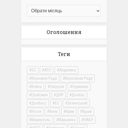
Оголошення
Теги
ЄС
АТО
Авдеевка
Верховна Рада
Верховная Рада
Война
Газпром
Германия
Гройсман
ДНР
Донбас
Донбасс
ЕС
Зеленський
Итоги
Киев
Крим
Крым
Мариуполь
Марьинка
НАБУ
НАТО
Нафтогаз
Одесса