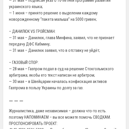
— 31 мая – подписан указ о 10-летней программе развития
украинского языка;
— 1 июня – принято решение о выделении каждому
новорожденному “пакета малыша” на 5000 гривен;
– ДАНИЛЮК VS ГРОЙСМАН:
— 31 мая – Данилюк, глава Минфина, заявил, что не признает
передачу ДФС Кабмину;
— 31 мая – Данилюк заявил, что в отставку не уйдёт;
– ГАЗОВЫЙ СПОР:
— 28 мая – Газпром подал в суд на решение Стокгольмского
арбитража; якобы его текст написан не арбитром;
— 30 мая – в Швейцарии началась конфискация активов
Газпрома в пользу Украины по долгу за газ.
— — —
Журналистика, даже независимая – должна что-то есть.
поэтому НАПОМИНАЕМ – вы все можете помочь СВОДКАМ.
ПРОСПОНСИРОВАТЬ ПРОЕКТ: