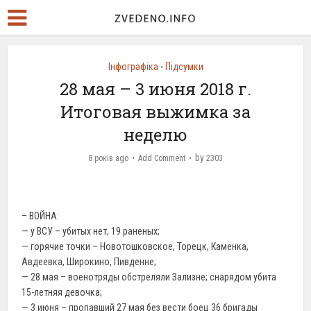
Інфографіка
Підсумки
•
28 мая – 3 июня 2018 г.
Итоговая выжимка за
неделю
by
8 років ago
Add Comment
2303
– ВОЙНА:
— у ВСУ – убитых нет, 19 раненых;
— горячие точки – Новотошковское, Торецк, Каменка,
Авдеевка, Широкино, Пивденне;
— 28 мая – военотряды обстреляли Зализне; снарядом убита
15-летняя девочка;
— 3 июня – пропавший 27 мая без вести боец 36 бригады