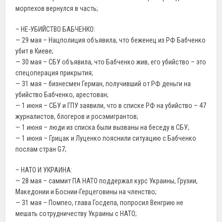
морпехов вернулся в часть;
– НЕ-УБИЙСТВО БАБЧЕНКО:
— 29 мая – Нацполиция объявила, что беженец из РФ Бабченко
убит в Киеве;
— 30 мая – СБУ объявила, что Бабченко жив, его убийство – это
спецоперация прикрытия;
— 31 мая – бизнесмен Герман, получивший от РФ деньги на
убийство Бабченко, арестован;
— 1 июня – СБУ и ГПУ заявили, что в списке РФ на убийство – 47
журналистов, блогеров и росэмигрантов;
— 1 июня – люди из списка были вызваны на беседу в СБУ;
— 1 июня – Грицак и Луценко пояснили ситуацию с Бабченко
послам стран G7;
– НАТО И УКРАИНА:
— 28 мая – саммит ПА НАТО поддержал курс Украины, Грузии,
Македонии и Боснии-Герцеговины на членство;
— 31 мая – Помпео, глава Госдепа, попросил Венгрию не
мешать сотрудничеству Украины с НАТО;