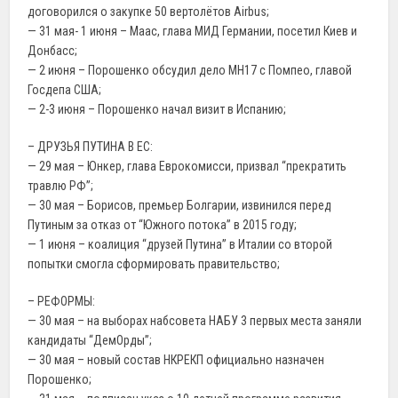
договорился о закупке 50 вертолётов Airbus;
— 31 мая- 1 июня – Маас, глава МИД Германии, посетил Киев и
Донбасс;
— 2 июня – Порошенко обсудил дело МН17 с Помпео, главой
Госдепа США;
— 2-3 июня – Порошенко начал визит в Испанию;
– ДРУЗЬЯ ПУТИНА В ЕС:
— 29 мая – Юнкер, глава Еврокомисси, призвал “прекратить
травлю РФ”;
— 30 мая – Борисов, премьер Болгарии, извинился перед
Путиным за отказ от “Южного потока” в 2015 году;
— 1 июня – коалиция “друзей Путина” в Италии со второй
попытки смогла сформировать правительство;
– РЕФОРМЫ:
— 30 мая – на выборах набсовета НАБУ 3 первых места заняли
кандидаты “ДемОрды”;
— 30 мая – новый состав НКРЕКП официально назначен
Порошенко;