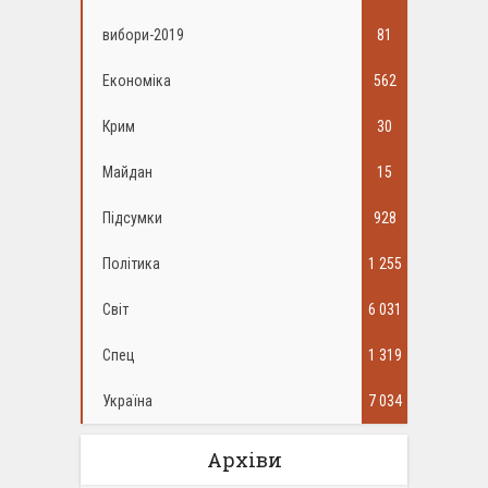
вибори-2019
81
Економіка
562
Крим
30
Майдан
15
Підсумки
928
Політика
1 255
Світ
6 031
Спец
1 319
Україна
7 034
Архіви