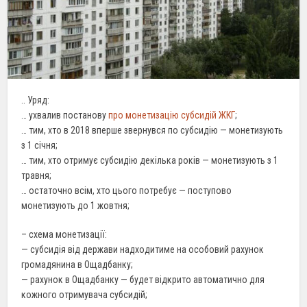
.. Уряд:
… ухвалив постанову
про монетизацію субсидій ЖКГ
;
… тим, хто в 2018 вперше звернувся по субсидію — монетизують
з 1 січня;
… тим, хто отримує субсидію декілька років — монетизують з 1
травня;
… остаточно всім, хто цього потребує — поступово
монетизують до 1 жовтня;
– схема монетизації:
— субсидія від держави надходитиме на особовий рахунок
громадянина в Ощадбанку;
— рахунок в Ощадбанку — будет відкрито автоматично для
кожного отримувача субсидій;