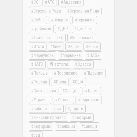
ЄС
АТО
Авдеевка
Верховна Рада
Верховная Рада
Война
Газпром
Германия
Гройсман
ДНР
Донбас
Донбасс
ЕС
Зеленський
Итоги
Киев
Крим
Крым
Мариуполь
Марьинка
НАБУ
НАТО
Нафтогаз
Одесса
Польша
Порошенко
Підсумки
Россия
Росія
США
Саакашвили
Сенцов
Трамп
Украина
Україна
Широкино
вибори
газ
дороги
минский процесс
реформи
реформы
санкции
санкції
суд