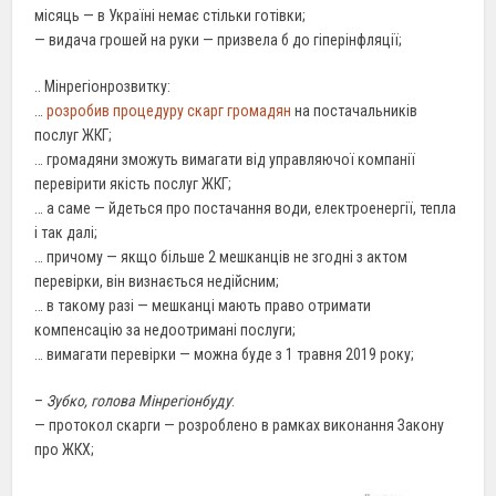
місяць — в Україні немає стільки готівки;
— видача грошей на руки — призвела б до гіперінфляції;
.. Мінрегіонрозвитку:
…
розробив процедуру скарг громадян
на постачальників
послуг ЖКГ;
… громадяни зможуть вимагати від управляючої компанії
перевірити якість послуг ЖКГ;
… а саме — йдеться про постачання води, електроенергії, тепла
і так далі;
… причому — якщо більше 2 мешканців не згодні з актом
перевірки, він визнається недійсним;
… в такому разі — мешканці мають право отримати
компенсацію за недоотримані послуги;
… вимагати перевірки — можна буде з 1 травня 2019 року;
–
Зубко, голова Мінрегіонбуду
:
— протокол скарги — розроблено в рамках виконання Закону
про ЖКХ;