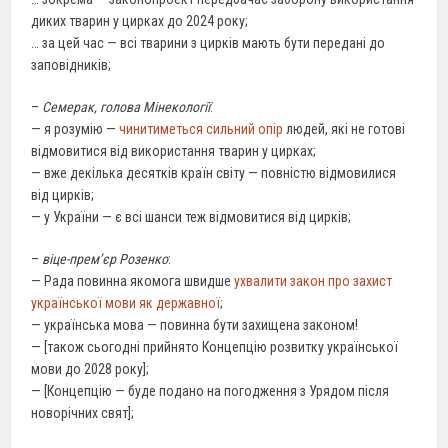
диких тварин у цирках до 2024 року;
… за цей час — всі тварини з цирків мають бути передані до
заповідників;
–
Семерак, голова Мінекології
:
— я розумію —
чинитиметься сильний опір
людей, які не готові
відмовитися від використання тварин у цирках;
— вже декілька десятків країн світу — повністю відмовилися
від цирків;
— у України — є всі шанси теж відмовитися від цирків;
–
віце-прем’єр Розенко
:
— Рада повинна якомога швидше
ухвалити закон про захист
української мови як державної
;
— українська мова — повинна бути захищена законом!
— [також сьогодні прийнято Концепцію розвитку української
мови до 2028 року];
— [Концепцію — буде подано на погодження з Урядом після
новорічних свят];