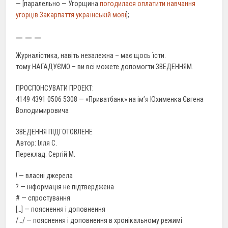
— [паралельно — Угорщина
погодилася оплатити навчання
угорців Закарпаття українській мові
];
— — —
Журналістика, навіть незалежна – має щось їсти.
тому НАГАДУЄМО – ви всі можете допомогти ЗВЕДЕННЯМ.
ПРОСПОНСУВАТИ ПРОЕКТ:
4149 4391 0506 5308 — «Приватбанк» на ім’я Юхименка Євгена
Володимировича
ЗВЕДЕННЯ ПІДГОТОВЛЕНЕ
Автор: Ілля С.
Переклад: Сергій М.
! — власні джерела
? — інформація не підтверджена
# — спростування
[…] — пояснення і доповнення
/…/ — пояснення і доповнення в хронікальному режимі