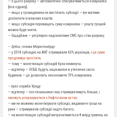
— з цього рахунку — автоматично списуватиметься комуналка
[вся одразу];
— якщо у громадянина не вистачить субсидії — він матиме
доплатити зі власних коштів;
— якщо субсидія перевищить суму комуналки — решту грошей
можна буде зняти;
— Ощадбанк — регулярно надсилатиме СМС про стан рахунку;
–
Зубко, голова Мінрегіонбуду
:
— у 2018 субсидію на ЖКГ отримували 65% українців, і
ця сума
продовжує зростати
;
— тому — монетизація субсидій була неминуча;
— відтепер — ОСББ будуть зацікавлені в утепленні своїх
будинків — це дозволить зекономити 75% комуналки;
– прес-служба Уряду:
— відтепер — постачальники газу отримуватимуть більше, і
зможуть розрахуватися з Нафтогазом за газ
;
— ми не можемо монетизувати субсидії, видаваючі гроші на
руки — отримувачів субсидії надто багато;
— на монетизацію субсидій витрачатиметься 8 млрд гривень на