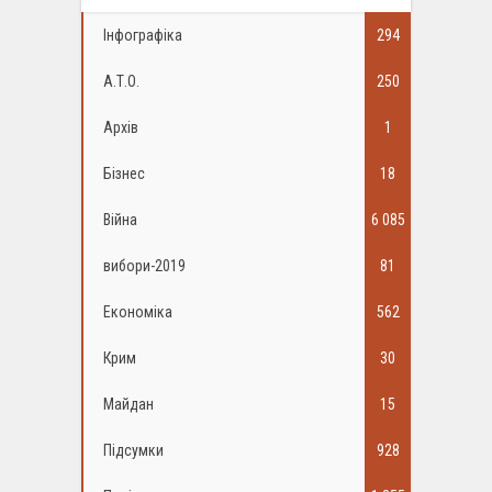
Інфографіка
294
А.Т.О.
250
Архів
1
Бізнес
18
Війна
6 085
вибори-2019
81
Економіка
562
Крим
30
Майдан
15
Підсумки
928