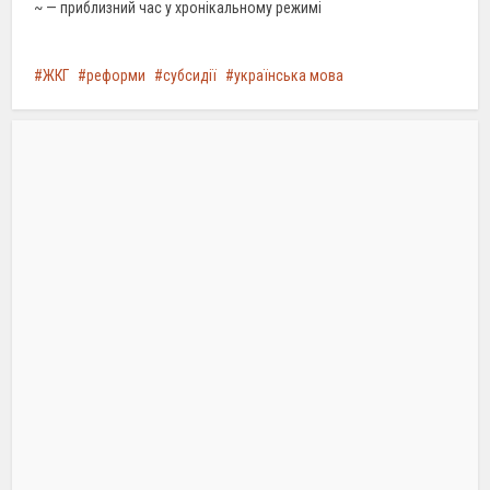
~ — приблизний час у хронікальному режимі
ЖКГ
реформи
субсидії
українська мова