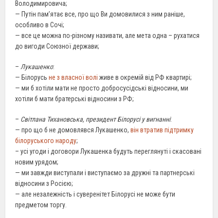
Володимировича;
— Путін пам’ятає все, про що Ви домовилися з ним раніше,
особливо в Сочі;
— все це можна по-різному називати, але мета одна – рухатися
до вигоди Союзної держави;
–
Лукашенко
:
— Білорусь
не з власної волі
живе в окремій від РФ квартирі;
— ми б хотіли мати не просто добросусідські відносини, ми
хотіли б мати братерські відносини з РФ;
–
Світлана Тихановська, президент Білорусі у вигнанні
:
— про що б не домовлявся Лукашенко,
він втратив підтримку
білоруського народу
;
– усі угоди і договори Лукашенка будуть переглянуті і скасовані
новим урядом;
— ми завжди виступали і виступаємо за дружні та партнерські
відносини з Росією;
— але незалежність і суверенітет Білорусі не може бути
предметом торгу.