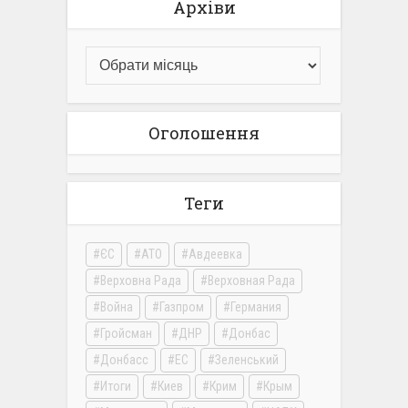
Архіви
Оголошення
Теги
ЄС
АТО
Авдеевка
Верховна Рада
Верховная Рада
Война
Газпром
Германия
Гройсман
ДНР
Донбас
Донбасс
ЕС
Зеленський
Итоги
Киев
Крим
Крым