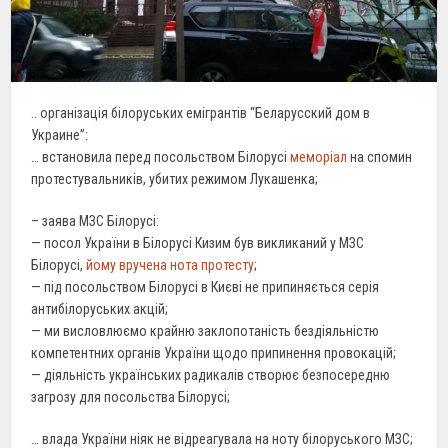
.. організація білоруських емігрантів “Беларусский дом в
Украине”:
… встановила перед посольством Білорусі
меморіал
на спомин
протестувальників, убитих режимом Лукашенка;
– заява МЗС Білорусі:
— посол України в Білорусі Кизим був викликаний у МЗС
Білорусі,
йому вручена нота протесту
;
— під посольством Білорусі в Києві не припиняється серія
антибілоруських акцій;
— ми висловлюємо крайню заклопотаність бездіяльністю
компетентних органів України щодо припинення провокацій;
— діяльність українських радикалів створює безпосередню
загрозу для посольства Білорусі;
… влада України ніяк не відреагувала на ноту білоруського МЗС;