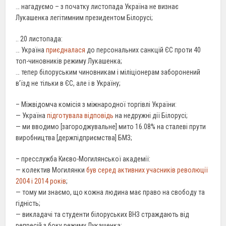
… нагадуємо – з початку листопада Україна не визнає
Лукашенка легітимним президентом Білорусі;
.. 20 листопада:
… Україна
приєдналася
до персональних санкцій ЄС проти 40
топ-чиновників режиму Лукашенка;
… тепер білоруським чиновникам і міліціонерам заборонений
в’їзд не тільки в ЄС, але і в Україну;
– Міжвідомча комісія з міжнародної торгівлі України:
— Україна
підготувала відповідь
на недружні дії Білорусі;
— ми вводимо [загороджувальне] мито 16.08% на сталеві прути
виробництва [держпідприємства] БМЗ;
– пресслужба Києво-Могилянської академії:
— колектив Могилянки
був серед активних учасників революції
2004 і 2014 років
;
— тому ми знаємо, що кожна людина має право на свободу та
гідність;
— викладачі та студенти білоруських ВНЗ страждають від
репресій з боку режиму Лукашенка;