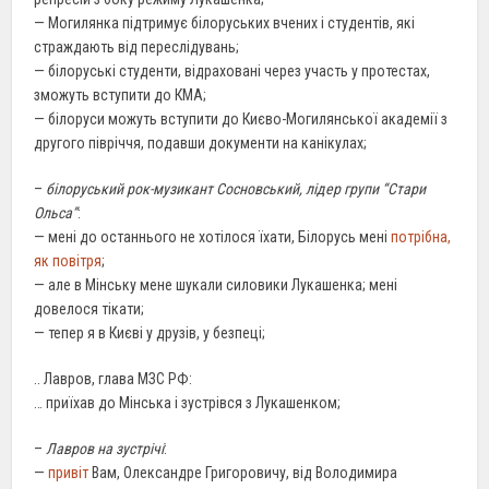
— Могилянка підтримує білоруських вчених і студентів, які
страждають від переслідувань;
— білоруські студенти, відраховані через участь у протестах,
зможуть вступити до КМА;
— білоруси можуть вступити до Києво-Могилянської академії з
другого півріччя, подавши документи на канікулах;
–
білоруський рок-музикант Сосновський, лідер групи “Стари
Ольса”
:
— мені до останнього не хотілося їхати, Білорусь мені
потрібна,
як повітря
;
— але в Мінську мене шукали силовики Лукашенка; мені
довелося тікати;
— тепер я в Києві у друзів, у безпеці;
.. Лавров, глава МЗС РФ:
… приїхав до Мінська і зустрівся з Лукашенком;
–
Лавров на зустрічі
:
—
привіт
Вам, Олександре Григоровичу, від Володимира