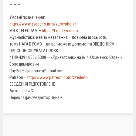
— — —
Умовні позначення:
https://www.zvedeno.info/z_symbols/
МИ В TELEGRAM –
https://t.me/zvedeno
Журналістика, навіть незалежна – повинна щось їсти,
тому НАГАДУЄМО – ви всі можете допомогти ЗВЕДЕННЯМ.
ПРОСПОНСОРУВАТИ ПРОЄКТ:
4149 4391 0506 5308 — «Приватбанк» на ім’я Юхименко Євгеній
Володимирович
PayPal – iljastarcev@gmail.com
Patreon –
https://www.patreon.com/zvedeno
ЗВЕДЕННЯ ПІДГОТОВЛЕНЕ
Автор: Ілля С.
Перекладач/Редактор: Інна К.