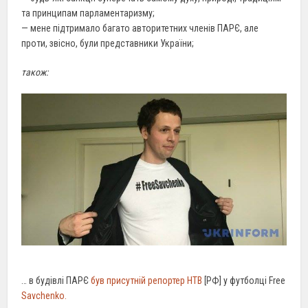
та принципам парламентаризму;
— мене підтримало багато авторитетних членів ПАРЄ, але
проти, звісно, були представники України;
також:
… в будівлі ПАРЄ
був присутній репортер НТВ
[РФ] у футболці Free
Savchenko.