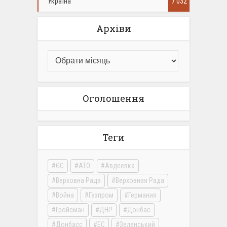
Україна
7 032
Архіви
Оголошення
Теги
ЄС
АТО
Авдеевка
Верховна Рада
Верховная Рада
Война
Газпром
Германия
Гройсман
ДНР
Донбас
Донбасс
ЕС
Зеленський