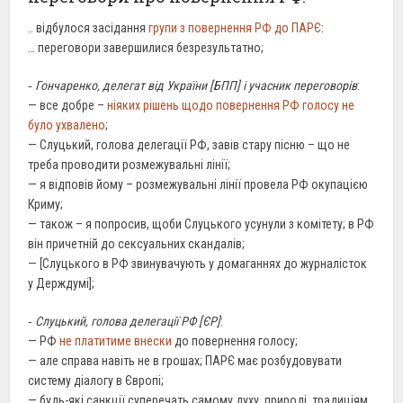
.. відбулося засідання
групи з повернення РФ до ПАРЄ
:
… переговори завершилися безрезультатно;
‐
Гончаренко, делегат від України [БПП] і учасник переговорів
:
— все добре –
ніяких рішень щодо повернення РФ голосу не
було ухвалено
;
— Слуцький, голова делегації РФ, завів стару пісню – що не
треба проводити розмежувальні лінії;
— я відповів йому – розмежувальні лінії провела РФ окупацією
Криму;
— також – я попросив, щоби Слуцького усунули з комітету; в РФ
він причетній до сексуальних скандалів;
— [Слуцького в РФ звинувачують у домаганнях до журналісток
у Держдумі];
‐
Слуцький, голова делегації РФ [ЄР]
:
— РФ
не платитиме внески
до повернення голосу;
— але справа навіть не в грошах; ПАРЄ має розбудовувати
систему діалогу в Європі;
— будь-які санкції суперечать самому духу, природі, традиціям