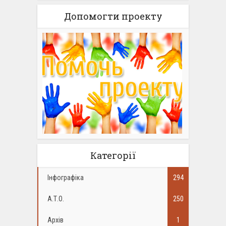
Допомогти проекту
Категорії
Інфографіка
294
А.Т.О.
250
Архів
1