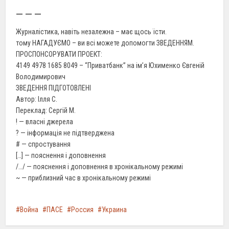
— — —
Журналістика, навіть незалежна – має щось їсти.
тому НАГАДУЄМО – ви всі можете допомогти ЗВЕДЕННЯМ.
ПРОСПОНСОРУВАТИ ПРОЕКТ:
4149 4978 1685 8049 – “Приватбанк” на ім’я Юхименко Євгеній
Володимирович
ЗВЕДЕННЯ ПІДГОТОВЛЕНІ
Автор: Ілля С.
Переклад: Сергій М.
! — власні джерела
? — інформація не підтверджена
# — спростування
[…] — пояснення і доповнення
/…/ — пояснення і доповнення в хронікальному режимі
~ — приблизний час в хронікальному режимі
Война
ПАСЕ
Россия
Украина