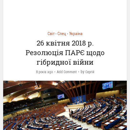
Світ
Спец
Україна
•
•
26 квітня 2018 р.
Резолюція ПАРЄ щодо
гібридної війни
by
8 років ago
Add Comment
Сергій