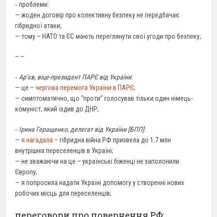
‐ проблеми:
— жоден договір про колективну безпеку не передбачає
гібридної атаки;
— тому – НАТО та ЄС мають переглянути свої угоди про безпеку;
– –
‐
Ар’єв, віце-президент ПАРЄ від України
:
— це –
чергова перемога України в ПАРЄ
;
— симптоматично, що “проти” голосував тільки один німець-
комуніст, який їздив до ДНР;
‐
Ірина Геращенко, делегат від України [БПП]
:
—
я нагадала
– гібридна війна РФ призвела до 1.7 млн
внутрішніх переселенців в Україні;
— не зважаючи на це – українські біженці не заполонили
Європу;
— я попросила надати Україні допомогу у створенні нових
робочих місць для переселенців;
переговори про повернення РФ: