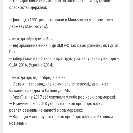
— гібридна війна спрямована на використання внутрішніх
слабкостей держави;
— [японці в 1931 році створили в Маньчжурії маріонеткову
державу Манчжоу-Го];
‐ методи гібридної війни:
— інформаційна війна – дії ЗМІ РФ так само руйнівні, як і дії ЗС
РФ;
— кібератаки на об’єкти інфраструктури, втручання у вибори –
США-2016, Україна-2014;
‐ методи протидії гібридній війні:
— Латвія – запровадила кримінальне переслідування за
бажання приєднати Латвію до РФ;
— Україна – у 2017 заблокувала у себе російські соцмережі;
— Німеччина – в 2018 ухвалила закон про боротьбу з
розпалюванням ненависті в соцмережах;
— Франція – анонсувала закон про боротьбу з фейковими
новинами;