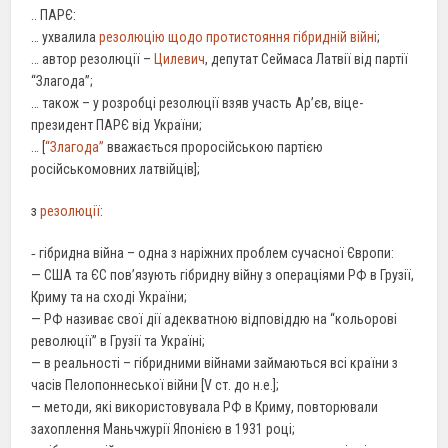
.. ПАРЄ:
… ухвалила
резолюцію щодо протистояння гібридній війні
;
… автор резолюції –
Цилевич
, депутат Сеймаса Латвії від партії
“Злагода”;
… також – у розробці резолюції взяв участь Ар’єв, віце-
президент ПАРЄ від України;
… [
“Злагода”
вважається проросійською партією
російськомовних латвійців];
з
резолюції
:
‐ гібридна війна – одна з наріжних проблем сучасної Європи:
— США та ЄС пов’язують гібридну війну з операціями РФ в Грузії,
Криму та на сході України;
— РФ називає свої дії адекватною відповіддю на “кольорові
революції” в Грузії та Україні;
— в реальності – гібридними війнами займаються всі країни з
часів Пелопоннеської війни [V ст. до н.е.];
— методи, які використовувала РФ в Криму, повторювали
захоплення Маньчжурії Японією в 1931 році;