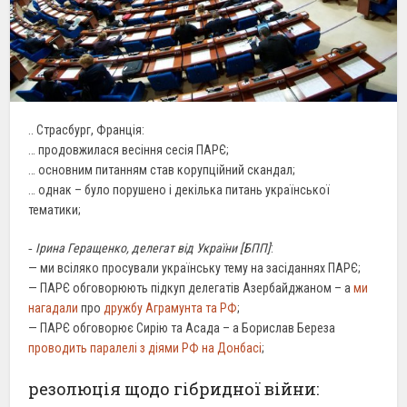
.. Страсбург, Франція:
… продовжилася весіння сесія ПАРЄ;
… основним питанням став корупційний скандал;
… однак – було порушено і декілька питань української
тематики;
‐
Ірина Геращенко, делегат від України [БПП]
:
— ми всіляко просували українську тему на засіданнях ПАРЄ;
— ПАРЄ обговорюють підкуп делегатів Азербайджаном – а
ми
нагадали
про
дружбу Аграмунта та РФ
;
— ПАРЄ обговорює Сирію та Асада – а Борислав Береза
проводить паралелі з діями РФ на Донбасі
;
резолюція щодо гібридної війни: