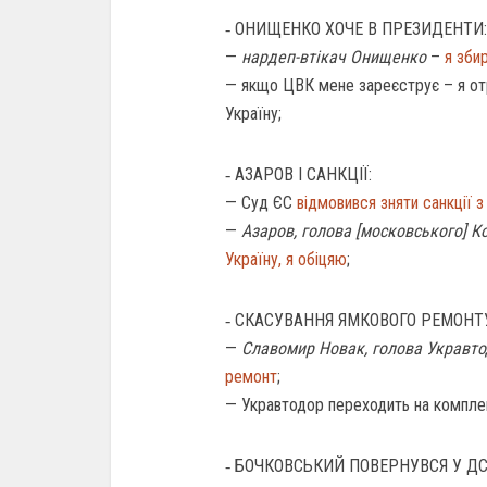
‐ ОНИЩЕНКО ХОЧЕ В ПРЕЗИДЕНТИ:
—
нардеп-втікач Онищенко
–
я зби
— якщо ЦВК мене зареєструє – я от
Україну;
‐ АЗАРОВ І САНКЦІЇ:
— Суд ЄС
відмовився зняти санкції 
—
Азаров, голова [московського] К
Україну, я обіцяю
;
‐ СКАСУВАННЯ ЯМКОВОГО РЕМОНТ
—
Славомир Новак, голова Укравто
ремонт
;
— Укравтодор переходить на компле
‐ БОЧКОВСЬКИЙ ПОВЕРНУВСЯ У ДС