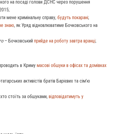
ького на посаді голови ДСНС через порушення
2015;
оти мене кримінальну справу,
будуть покарані
;
не знаю
, як Уряд відновлюватиме Бочковського на
го
– Бочковський
прийде на роботу завтра вранці
;
проводить в Криму
масові обшуки в офісах та домівках
атарських активістів братів Барієвих та сім’ю
, хто стоїть за обшуками,
відповідатимуть у