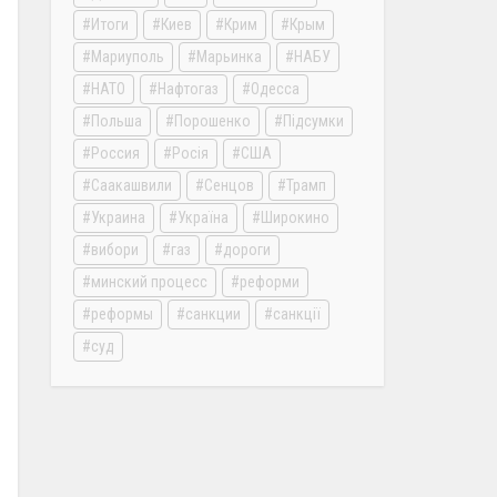
Итоги
Киев
Крим
Крым
Мариуполь
Марьинка
НАБУ
НАТО
Нафтогаз
Одесса
Польша
Порошенко
Підсумки
Россия
Росія
США
Саакашвили
Сенцов
Трамп
Украина
Україна
Широкино
вибори
газ
дороги
минский процесс
реформи
реформы
санкции
санкції
суд