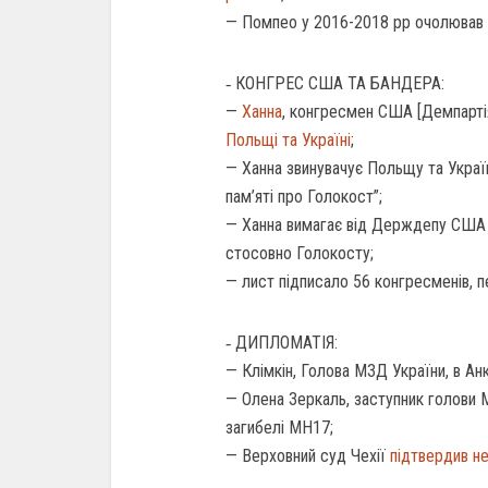
— Помпео у 2016-2018 рр очолював 
‐ КОНГРЕС США ТА БАНДЕРА:
—
Ханна
, конгресмен США [Демпарті
Польщі та Україні
;
— Ханна звинувачує Польщу та Україн
пам’яті про Голокост”;
— Ханна вимагає від Держдепу США о
стосовно Голокосту;
— лист підписало 56 конгресменів, 
‐ ДИПЛОМАТІЯ:
— Клімкін, Голова МЗД України, в Ан
— Олена Зеркаль, заступник голови
загибелі МН17;
— Верховний суд Чехії
підтвердив не