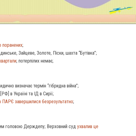
о поранених
;
инське, Зайцеве, Золоте, Піски, шахта “Бутівка”;
 квартали
; потерпілих немає;
ридично визначає термін “гібридна війна”;
[РФ] в Україні та ІД в Сирії;
 в ПАРЄ
завершилися безрезультатно
;
им головою Держдепу; Верховний суд
ухвалив це