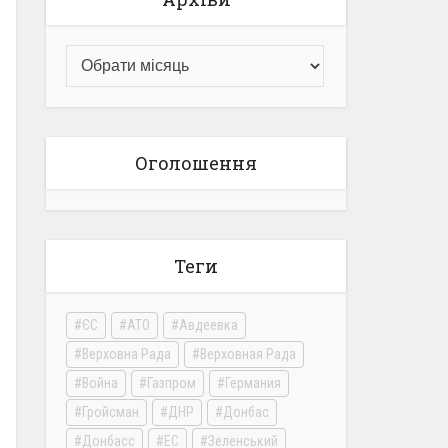
Оголошення
Теги
ЄС
АТО
Авдеевка
Верховна Рада
Верховная Рада
Война
Газпром
Германия
Гройсман
ДНР
Донбас
Донбасс
ЕС
Зеленський