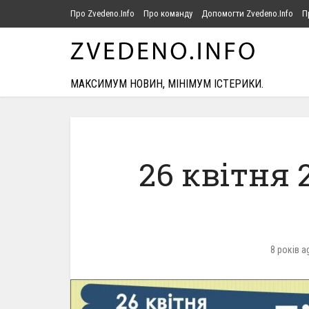
Про Zvedeno.Info
Про команду
Допомогти Zvedeno.Info
П
МАКСИМУМ НОВИН, МІНІМУМ ІСТЕРИКИ.
26 квітня 
8 років a