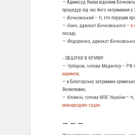
— Адмінсуд Києва відновив Бочковс
процедур під час його затримання у 
—
Бочковський
– ті, хто порушив пр
—
Єнич, адвокат Бочковського
–
я 
посаді;
—
Федоренко, адвокат Бочковсько
‐ ОБШУКИ В КРИМУ:
—
Чубаров, голова Меджлісу
– РФ 
киримли
;
— в Білогорську затримано кримськот
Велиляєвих;
—
Клімкін, голова МЗС України
– ті
міжнародних судах.
— — —