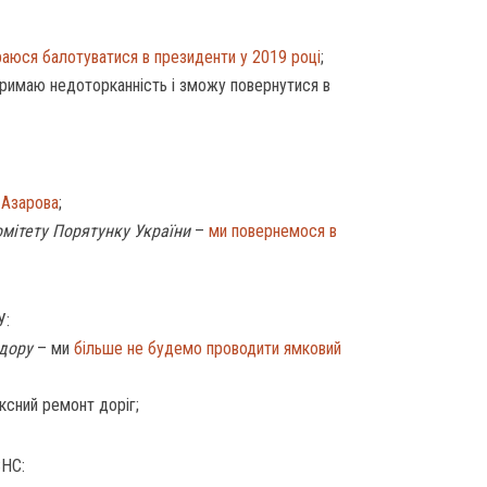
раюся балотуватися в президенти у 2019 році
;
римаю недоторканність і зможу повернутися в
з Азарова
;
омітету Порятунку України
–
ми повернемося в
У:
дору
– ми
більше не будемо проводити ямковий
ксний ремонт доріг;
НС: