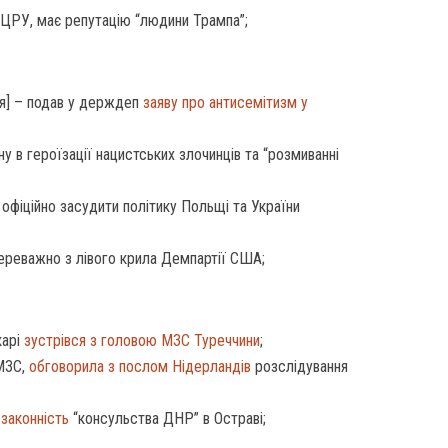
ЦРУ, має репутацію “людини Трампа”;
я] – подав у держдеп
заяву про антисемітизм у
у в героїзації нацистських злочинців та “розмиванні
фіційно засудити політику Польщі та України
переважно з лівого крила Демпартії США;
карі
зустрівся з головою МЗС Туреччини
;
 МЗС,
обговорила з послом Нідерландів
розслідування
законність
“консульства ДНР” в Остраві;