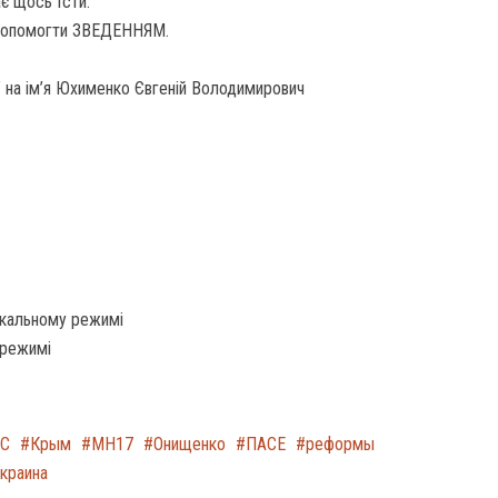
є щось їсти.
допомогти ЗВЕДЕННЯМ.
 на ім’я Юхименко Євгеній Володимирович
нікальному режимі
 режимі
С
Крым
МН17
Онищенко
ПАСЕ
реформы
краина