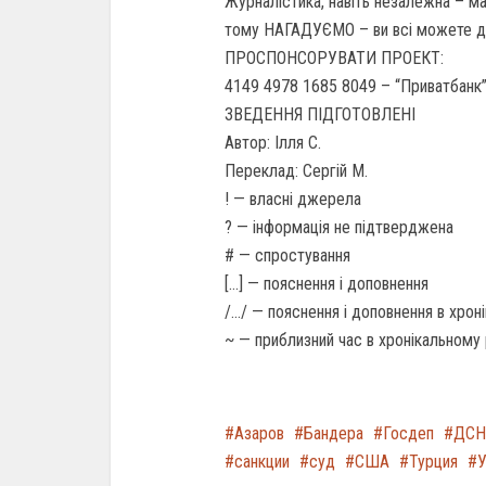
Журналістика, навіть незалежна – ма
тому НАГАДУЄМО – ви всі можете 
ПРОСПОНСОРУВАТИ ПРОЕКТ:
4149 4978 1685 8049 – “Приватбанк”
ЗВЕДЕННЯ ПІДГОТОВЛЕНІ
Автор: Ілля С.
Переклад: Сергій М.
! — власні джерела
? — інформація не підтверджена
# — спростування
[…] — пояснення і доповнення
/…/ — пояснення і доповнення в хро
~ — приблизний час в хронікальному
Азаров
Бандера
Госдеп
ДСН
санкции
суд
США
Турция
У