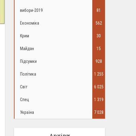
вибори-2019
81
Економіка
562
Крим
30
Майдан
15
Підсумки
928
Політика
1 255
Світ
6 025
Спец
1 319
Україна
7 028
Архіви