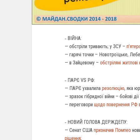
‐ ВІЙНА:
— обстріли тривають; у ЗСУ –
п’ятер
— гарячі точки – Новотроїцьке, Лебед
— в Зайцевому –
обстріляні житлові
‐ ПАРЄ VS РФ:
— ПАРЄ ухвалила
резолюцію
, яка ю
— зразок гібридної війни – бойові дії 
— переговори
щодо повернення РФ
‐ НОВИЙ ГОЛОВА ДЕРЖДЕПУ:
— Сенат США
призначив
Помпео
нов
рішення
;