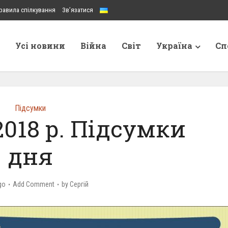
равила спілкування
Зв’язатися
Усі новини
Війна
Світ
Україна
Сп
Підсумки
2018 р. Підсумки
дня
go
Add Comment
by
Сергій