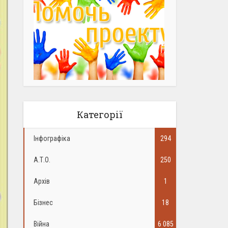
Категорії
Інфографіка
294
А.Т.О.
250
Архів
1
Бізнес
18
Війна
6 085