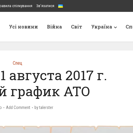
равила спілкування
Зв’язатися
Усі новини
Війна
Світ
Україна
Сп
Спец
1 августа 2017 г.
й график АТО
o
Add Comment
by
talerster