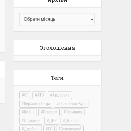
Оголошення
Теги
ЄС
АТО
Авдеевка
Верховна Рада
Верховная Рада
Война
Газпром
Германия
Гройсман
ДНР
Донбас
Донбасс
ЕС
Зеленський