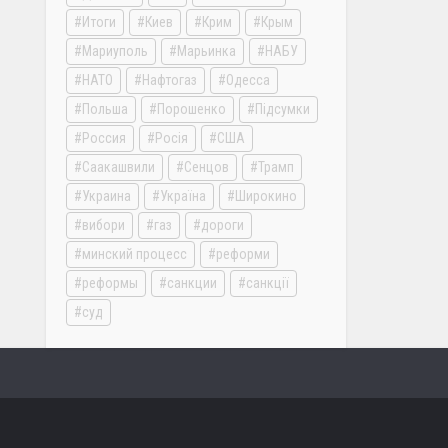
Итоги
Киев
Крим
Крым
Мариуполь
Марьинка
НАБУ
НАТО
Нафтогаз
Одесса
Польша
Порошенко
Підсумки
Россия
Росія
США
Саакашвили
Сенцов
Трамп
Украина
Україна
Широкино
вибори
газ
дороги
минский процесс
реформи
реформы
санкции
санкції
суд