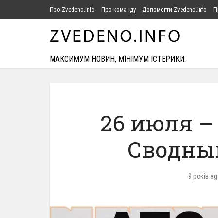
Про Zvedeno.Info
Про команду
Допомогти Zvedeno.Info
П
МАКСИМУМ НОВИН, МІНІМУМ ІСТЕРИКИ.
26 июля – 
Сводны
9 років ag