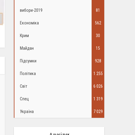
вибори-2019
81
Економіка
562
Крим
30
Майдан
15
Підсумки
928
Політика
1 255
Світ
6 026
Спец
1 319
Україна
7 029
Архіви