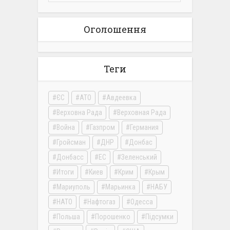
Оголошення
Теги
ЄС
АТО
Авдеевка
Верховна Рада
Верховная Рада
Война
Газпром
Германия
Гройсман
ДНР
Донбас
Донбасс
ЕС
Зеленський
Итоги
Киев
Крим
Крым
Мариуполь
Марьинка
НАБУ
НАТО
Нафтогаз
Одесса
Польша
Порошенко
Підсумки