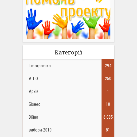
Категорії
Інфографіка
294
А.Т.О.
250
Архів
1
Бізнес
18
Війна
6 085
вибори-2019
81