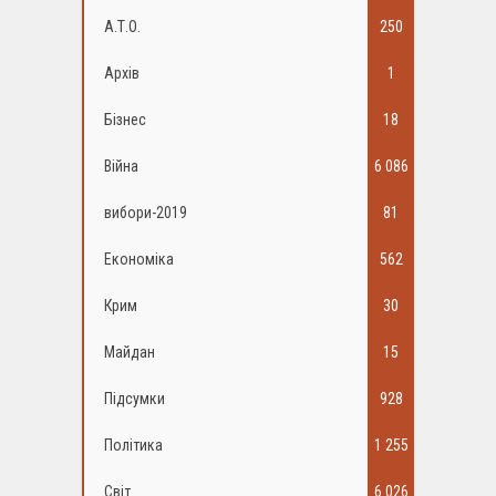
А.Т.О.
250
Архів
1
Бізнес
18
Війна
6 086
вибори-2019
81
Економіка
562
Крим
30
Майдан
15
Підсумки
928
Політика
1 255
Світ
6 026