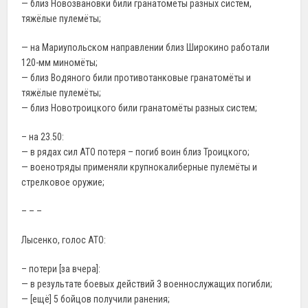
— близ Новозвановки били гранатомёты разных систем,
тяжёлые пулемёты;
— на Мариупольском направлении близ Широкино работали
120-мм миномёты;
— близ Водяного били противотанковые гранатомёты и
тяжёлые пулемёты;
— близ Новотроицкого били гранатомёты разных систем;
– на 23.50:
— в рядах сил АТО потеря – погиб воин близ Троицкого;
— военотряды применяли крупнокалиберные пулемёты и
стрелковое оружие;
– – –
Лысенко, голос АТО:
– потери [за вчера]:
— в результате боевых действий 3 военнослужащих погибли;
— [ещё] 5 бойцов получили ранения;