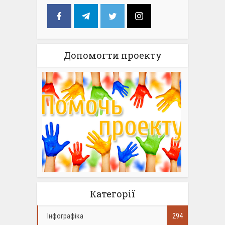
Допомогти проекту
Категорії
Інфографіка
294