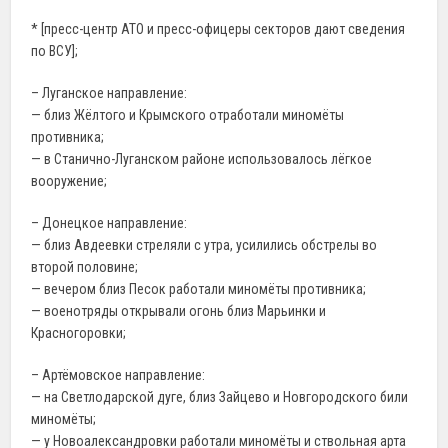
* [пресс-центр АТО и пресс-офицеры секторов дают сведения
по ВСУ];
– Луганское направление:
— близ Жёлтого и Крымского отработали миномёты
противника;
— в Станично-Луганском районе использовалось лёгкое
вооружение;
– Донецкое направление:
— близ Авдеевки стреляли с утра, усилились обстрелы во
второй половине;
— вечером близ Песок работали миномёты противника;
— военотряды открывали огонь близ Марьинки и
Красногоровки;
– Артёмовское направление:
— на Светлодарской дуге, близ Зайцево и Новгородского били
миномёты;
— у Новоалександровки работали миномёты и ствольная арта