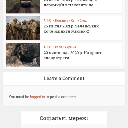
перемир’я встановити не...
А.Т.О.
•
Політика
•
Світ
•
Спец
26 квітня 2021 р. Зеленський
хоче змінити Мінськ-2
А.Т.О.
•
Спец
•
Україна
20 листопада 2020 р. На фронті
знову втрати
Leave a Comment
You must be
logged in
to post a comment.
Соціальні мережі