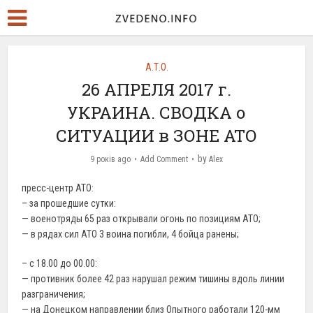
А.Т.О.
26 АПРЕЛЯ 2017 г.
УКРАИНА. СВОДКА о
СИТУАЦИИ в ЗОНЕ АТО
by
9 років ago
Add Comment
Alex
пресс-центр АТО:
– за прошедшие сутки:
— военотряды 65 раз открывали огонь по позициям АТО;
— в рядах сил АТО 3 воина погибли, 4 бойца ранены;
– с 18.00 до 00.00:
— противник более 42 раз нарушал режим тишины вдоль линии
разграничения;
— на Донецком направлении близ Опытного работали 120-мм