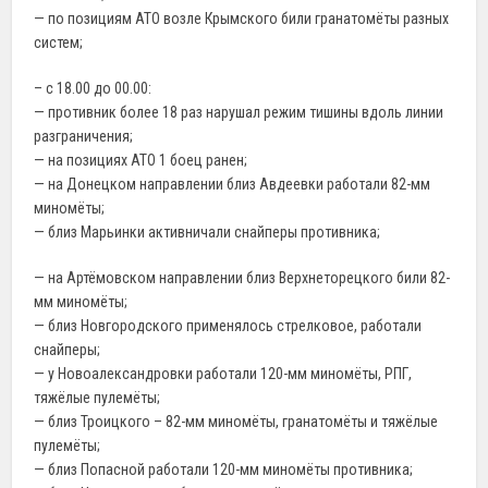
— по позициям АТО возле Крымского били гранатомёты разных
систем;
– с 18.00 до 00.00:
— противник более 18 раз нарушал режим тишины вдоль линии
разграничения;
— на позициях АТО 1 боец ранен;
— на Донецком направлении близ Авдеевки работали 82-мм
миномёты;
— близ Марьинки активничали снайперы противника;
— на Артёмовском направлении близ Верхнеторецкого били 82-
мм миномёты;
— близ Новгородского применялось стрелковое, работали
снайперы;
— у Новоалександровки работали 120-мм миномёты, РПГ,
тяжёлые пулемёты;
— близ Троицкого – 82-мм миномёты, гранатомёты и тяжёлые
пулемёты;
— близ Попасной работали 120-мм миномёты противника;