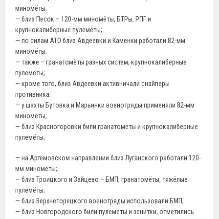
миномёты;
— близ Песок – 120-мм миномёты, БТРы, РПГ и
крупнокалиберные пулемёты;
— по силам АТО близ Авдеевки и Каменки работали 82-мм
миномёты;
— также – гранатомёты разных систем, крупнокалиберные
пулемёты;
— кроме того, близ Авдеевки активничали снайперы
противника;
— у шахты Бутовка и Марьинки военотряды применяли 82-мм
миномёты;
— близ Красногоровки били гранатомёты и крупнокалиберные
пулемёты;
— на Артёмовском направлении близ Луганского работали 120-
мм миномёты;
— близ Троицкого и Зайцево – БМП, гранатомёты, тяжёлые
пулемёты;
— близ Верхнеторецкого военотряды использовали БМП;
— близ Новгородского били пулемёты и зенитки, отметились