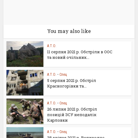
You may also like
А.Т.О.
11 серпня 2021 р. Обстріли в ООС
та новий очільник...
А.Т.О.
•
Спец
5 серпня 2021 р. Обстріл
Красногорівки та...
А.Т.О.
•
Спец
26 липня 2021 р. Обстріл
позицій ЗСУ неподалік
Карловки
А.Т.О.
•
Спец
28 квітня 2021 р. Великоднє