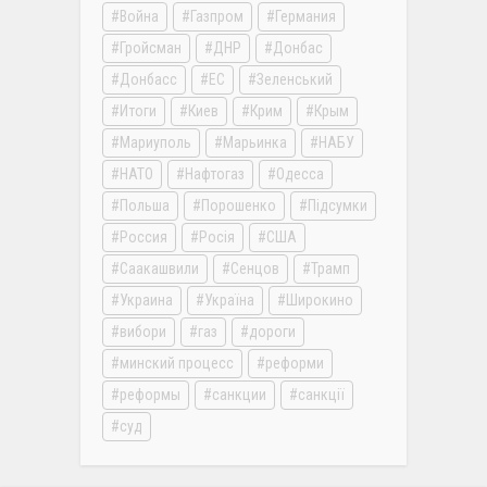
Война
Газпром
Германия
Гройсман
ДНР
Донбас
Донбасс
ЕС
Зеленський
Итоги
Киев
Крим
Крым
Мариуполь
Марьинка
НАБУ
НАТО
Нафтогаз
Одесса
Польша
Порошенко
Підсумки
Россия
Росія
США
Саакашвили
Сенцов
Трамп
Украина
Україна
Широкино
вибори
газ
дороги
минский процесс
реформи
реформы
санкции
санкції
суд