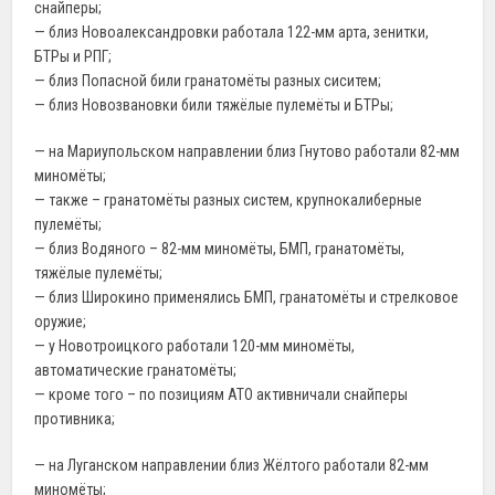
снайперы;
— близ Новоалександровки работала 122-мм арта, зенитки,
БТРы и РПГ;
— близ Попасной били гранатомёты разных сиситем;
— близ Новозвановки били тяжёлые пулемёты и БТРы;
— на Мариупольском направлении близ Гнутово работали 82-мм
миномёты;
— также – гранатомёты разных систем, крупнокалиберные
пулемёты;
— близ Водяного – 82-мм миномёты, БМП, гранатомёты,
тяжёлые пулемёты;
— близ Широкино применялись БМП, гранатомёты и стрелковое
оружие;
— у Новотроицкого работали 120-мм миномёты,
автоматические гранатомёты;
— кроме того – по позициям АТО активничали снайперы
противника;
— на Луганском направлении близ Жёлтого работали 82-мм
миномёты;