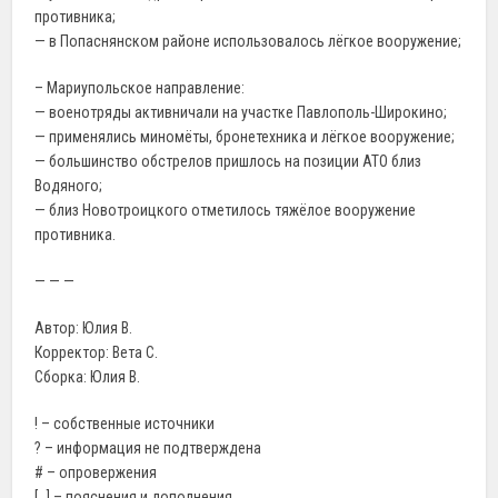
противника;
— в Попаснянском районе использовалось лёгкое вооружение;
– Мариупольское направление:
— военотряды активничали на участке Павлополь-Широкино;
— применялись миномёты, бронетехника и лёгкое вооружение;
— большинство обстрелов пришлось на позиции АТО близ
Водяного;
— близ Новотроицкого отметилось тяжёлое вооружение
противника.
— — —
Автор: Юлия В.
Корректор: Вета С.
Сборка: Юлия В.
! – собственные источники
? – информация не подтверждена
# – опровержения
[…] – пояснения и дополнения