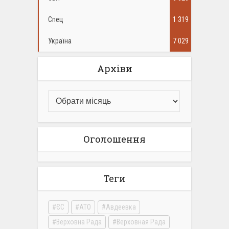
Спец
1 319
Україна
7 029
Архіви
Оголошення
Теги
ЄС
АТО
Авдеевка
Верховна Рада
Верховная Рада