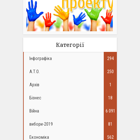
Категорії
Інфографіка
294
А.Т.О.
250
Архів
1
Бізнес
18
Війна
6 091
вибори-2019
81
Економіка
562