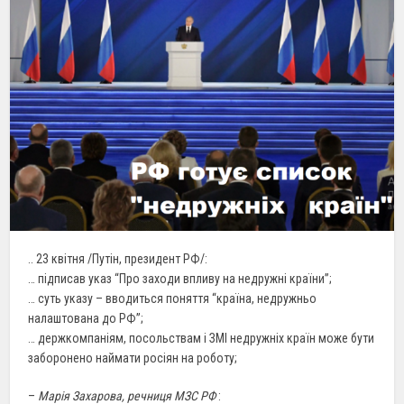
.. 23 квітня /Путін, президент РФ/:
… підписав указ “Про заходи впливу на недружні країни”;
… суть указу – вводиться поняття “країна, недружньо
налаштована до РФ”;
… держкомпаніям, посольствам і ЗМІ недружніх країн може бути
заборонено наймати росіян на роботу;
–
Марія Захарова, речниця МЗС РФ
: