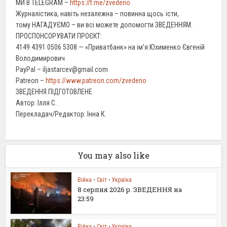
МИ В TELEGRAM –
https://t.me/zvedeno
Журналістика, навіть незалежна – повинна щось їсти,
тому НАГАДУЄМО – ви всі можете допомогти ЗВЕДЕННЯМ.
ПРОСПОНСОРУВАТИ ПРОЄКТ:
4149 4391 0506 5308 — «Приватбанк» на ім’я Юхименко Євгеній
Володимирович
PayPal – iljastarcev@gmail.com
Patreon –
https://www.patreon.com/zvedeno
ЗВЕДЕННЯ ПІДГОТОВЛЕНЕ
Автор: Ілля С.
Перекладач/Редактор: Інна К.
You may also like
Війна
•
Світ
•
Україна
8 серпня 2026 р. ЗВЕДЕННЯ на
23:59
Війна
•
Світ
•
Україна