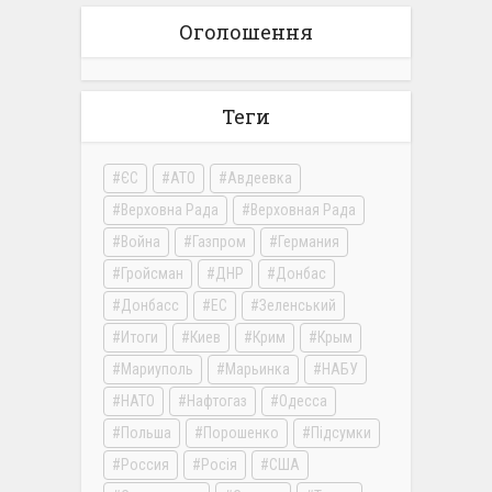
Оголошення
Теги
ЄС
АТО
Авдеевка
Верховна Рада
Верховная Рада
Война
Газпром
Германия
Гройсман
ДНР
Донбас
Донбасс
ЕС
Зеленський
Итоги
Киев
Крим
Крым
Мариуполь
Марьинка
НАБУ
НАТО
Нафтогаз
Одесса
Польша
Порошенко
Підсумки
Россия
Росія
США