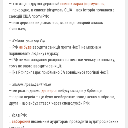
— хто ж ці недружні держави?
список зараз формується
;
— природно, в списку фігурують США – вся історія почалася з
санкцій США проти РФ;
— інші держави ви дізнаєтеся, коли відповідний список
з’явиться;
–
Клімов, сенатор РФ
:
— РФ
не буде
вводити санкції проти Чехії; не можна ж
порівнювати людину і мураху;
— РФ не має завдання розірвати на шматки чеську економіку,
тому не варто вводити санкції;
— [на РФ припадає приблизно 5% зовнішньої торгівлі Чехії];
–
Земан, президент Чехії
:
— ми розглядаємо
дві версії
вибуху складів у Врбетіце;
— перша версія – що було необережне поводження зі зброєю,
друга – що вибух стався через спецслужби РФ;
.. Уряд РФ:
…
заборонив
іноземним аудиторам проводити аудит російських
компаній;