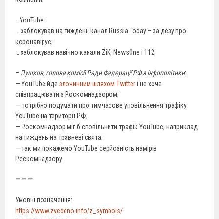
.. YouTube:
… заблокував на тиждень канал Russia Today – за дезу про
коронавірус;
… заблокував навічно канали ZiK, NewsOne і 112;
–
Пушков, голова комісії Ради Федерації РФ з інфополітики
:
— YouTube йде
злочинним шляхом Twitter
і не хоче
співпрацювати з Роскомнадзором;
— потрібно подумати про тимчасове уповільнення трафіку
YouTube на території РФ;
— Роскомнадзор міг б сповільнити трафік YouTube, наприклад,
на тиждень на травневі свята;
— так ми покажемо YouTube серйозність намірів
Роскомнадзору.
— — —
Умовні позначення:
https://www.zvedeno.info/z_symbols/