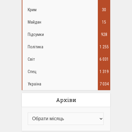
Крим
30
Майдан
15
Підсумки
928
Політика
1 255
Світ
6 031
Спец
1 319
Україна
7 034
Архіви