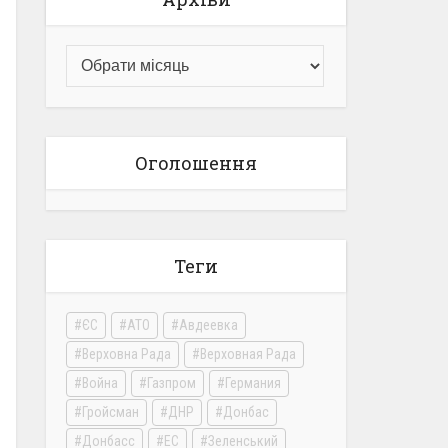
Оголошення
Теги
ЄС
АТО
Авдеевка
Верховна Рада
Верховная Рада
Война
Газпром
Германия
Гройсман
ДНР
Донбас
Донбасс
ЕС
Зеленський