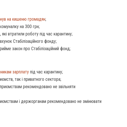
инув на кишеню громадян
;
комуналку на 300 грн;
 які втратили роботу під час карантину;
ахунок Стабілізаційного фонду;
рийме закон про Стабілізаційний фонд;
івникам зарплату
під час карантину;
ємств, так і приватного сектора;
дприємствам рекомендовано не звільняти
риємствам і держорганам рекомендовано не змінювати