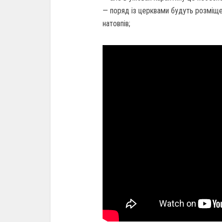
— поряд із церквами будуть розміщен
натовпів;