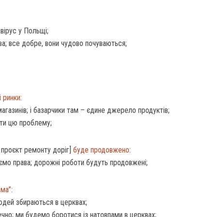
вірус у Польщі;
ова; все добре, вони чудово почуваються;
і ринки
:
агазинів; і базарчики там – єдине джерело продуктів;
ити цю проблему;
 проєкт ремонту доріг]
буде продовжено
:
аємо права; дорожні роботи будуть продовжені;
ома”
:
юдей збираються в церквах;
чно; ми будемо боротися із натовпами в церквах;