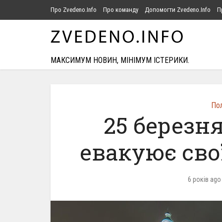
Про Zvedeno.Info
Про команду
Допомогти Zvedeno.Info
П
МАКСИМУМ НОВИН, МІНІМУМ ІСТЕРИКИ.
Пол
25 березня
евакуює сво
6 років ago