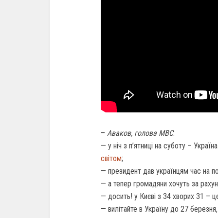
–
Аваков, голова МВС
:
— у ніч з п’ятниці на суботу – Україн
світом
;
— президент дав українцям час на п
— а тепер громадяни хочуть за раху
— досить! у Києві з 34 хворих 31 – ц
— вилітайте в Україну до 27 березня