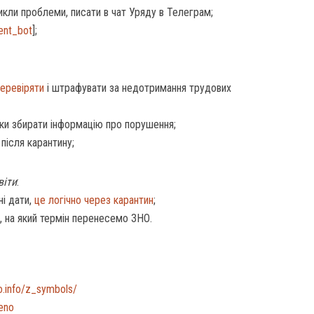
икли проблеми, писати в чат Уряду в Телеграм;
ent_bot
];
еревіряти
і штрафувати за недотримання трудових
ьки збирати інформацію про порушення;
після карантину;
віти
:
ні дати,
це логічно через карантин
;
, на який термін перенесемо ЗНО.
o.info/z_symbols/
deno