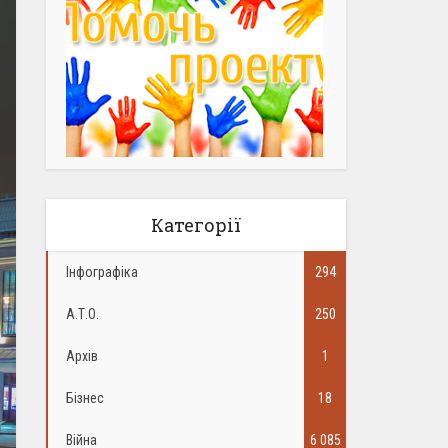
Категорії
Інфографіка
294
А.Т.О.
250
Архів
1
Бізнес
18
Війна
6 085