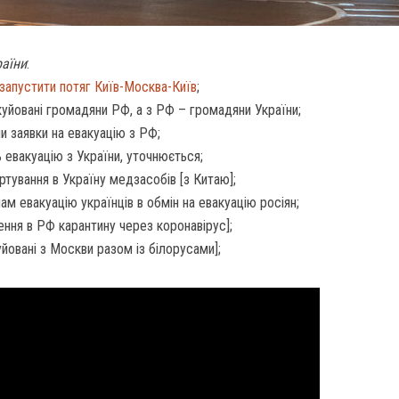
раїни
:
запустити потяг Київ-Москва-Київ
;
куйовані громадяни РФ, а з РФ – громадяни України;
и заявки на евакуацію з РФ;
ь евакуацію з України, уточнюється;
тування в Україну медзасобів [з Китаю];
 евакуацію українців в обмін на евакуацію росіян;
ення в РФ карантину через коронавірус];
уйовані з Москви разом із білорусами];