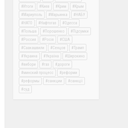
Итоги
Киев
Крим
Крым
Мариуполь
Марьинка
НАБУ
НАТО
Нафтогаз
Одесса
Польша
Порошенко
Підсумки
Россия
Росія
США
Саакашвили
Сенцов
Трамп
Украина
Україна
Широкино
вибори
газ
дороги
минский процесс
реформи
реформы
санкции
санкції
суд