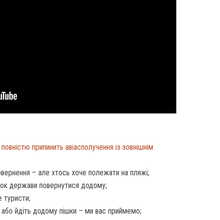
а
повністю припинить авіасполучення із зовнішнім
овернення – але хтось хоче полежати на пляжі;
нок держави повернутися додому;
е туристи;
, або йдіть додому пішки – ми вас приймемо;