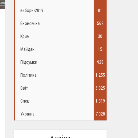
вибори-2019
81
Економіка
562
Крим
30
Майдан
15
Підсумки
928
Політика
1 255
Світ
6 025
Спец
1 319
Україна
7 028
Архіви