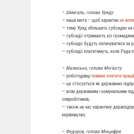
–
Шмигаль, голова Уряду
:
— наша мета – щоб карантин
не впл
— тому Уряд збільшить субсидію на 
— субсидії отримають усі громадяни,
— субсидії будуть оплачуватися за р
— субсидії платитимуть, коли Рада п
–
Малюська, голова Мін’юсту
:
— роботодавці
повинні платити прац
— це стосується як державних підпри
— всім державним і комунальним пі
співробітників;
— також на час карантину держпідп
керівництво;
–
Федоров, голова Мінцифри
: