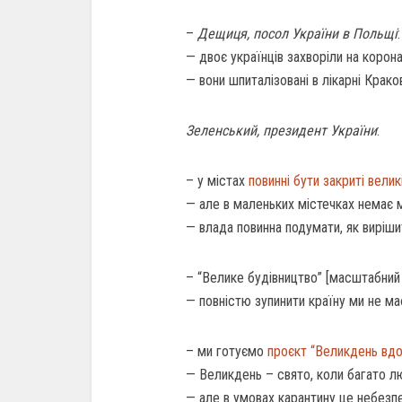
–
Дещиця, посол України в Польщі
:
— двоє українців захворіли на корона
— вони шпиталізовані в лікарні Крак
Зеленський, президент України
:
– у містах
повинні бути закриті велик
— але в маленьких містечках немає м
— влада повинна подумати, як виріш
– “Велике будівництво” [масштабний
— повністю зупинити країну ми не м
– ми готуємо
проєкт “Великдень вд
— Великдень – свято, коли багато л
— але в умовах карантину це небезпе