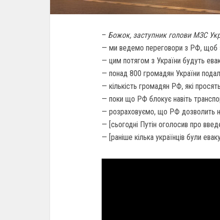
–
Божок, заступник голови МЗС Ук
— ми ведемо переговори з РФ, щоб
— цим потягом з України будуть ева
— понад 800 громадян України подал
— кількість громадян РФ, які просят
— поки що РФ блокує навіть транспор
— розраховуємо, що РФ дозволить нам
— [сьогодні Путін оголосив про введ
— [раніше кілька українців були евак