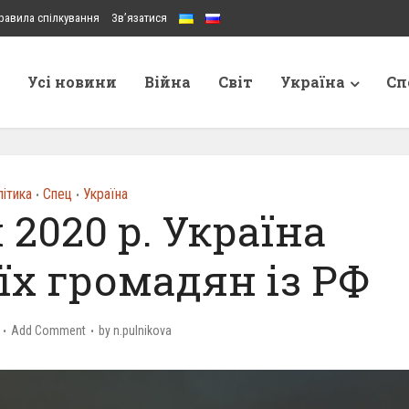
равила спілкування
Зв’язатися
Усі новини
Війна
Світ
Україна
Сп
ітика
Спец
Україна
•
•
 2020 р. Україна
їх громадян із РФ
Add Comment
by
n.pulnikova