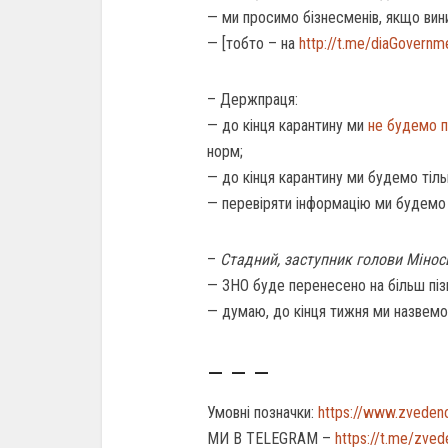
— ми просимо бізнесменів, якщо вин
— [тобто – на
http://t.me/diaGovernm
– Держпраця:
— до кінця карантину ми
не будемо п
норм;
— до кінця карантину ми будемо тіл
— перевіряти інформацію ми будемо 
–
Стадний, заступник голови Мінос
— ЗНО буде перенесено на більш піз
— думаю, до кінця тижня ми назвемо
– – –
Умовні позначки:
https://www.zveden
МИ В TELEGRAM –
https://t.me/zve