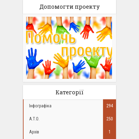
Допомогти проекту
Категорії
Інфографіка
294
А.Т.О.
250
Архів
1