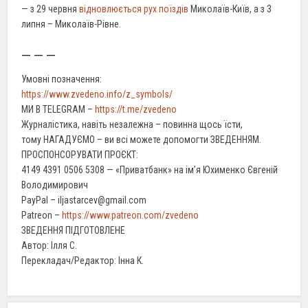
— з 29 червня
відновлюється рух поїздів
Миколаїв-Київ, а з 3
липня – Миколаїв-Рівне.
— — —
Умовні позначення:
https://www.zvedeno.info/z_symbols/
МИ В TELEGRAM –
https://t.me/zvedeno
Журналістика, навіть незалежна – повинна щось їсти,
тому НАГАДУЄМО – ви всі можете допомогти ЗВЕДЕННЯМ.
ПРОСПОНСОРУВАТИ ПРОЄКТ:
4149 4391 0506 5308 — «Приватбанк» на ім’я Юхименко Євгеній
Володимирович
PayPal – iljastarcev@gmail.com
Patreon –
https://www.patreon.com/zvedeno
ЗВЕДЕННЯ ПІДГОТОВЛЕНЕ
Автор: Ілля С.
Перекладач/Редактор: Інна К.