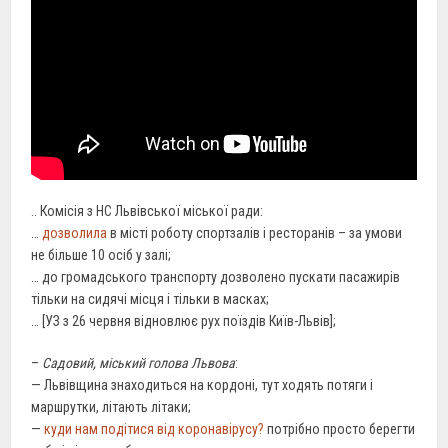
.. Комісія з НС Львівської міської ради:
…
дозволила
в місті роботу спортзалів і ресторанів – за умови
не більше 10 осіб у залі;
… до громадського транспорту дозволено пускати пасажирів
тільки на сидячі місця і тільки в масках;
… [УЗ з 26 червня відновлює рух поїздів Київ-Львів];
–
Садовий, міський голова Львова
:
— Львівщина знаходиться на кордоні, тут ходять потяги і
маршрутки, літають літаки;
—
куди нам подітися від коронавірусу?
потрібно просто берегти