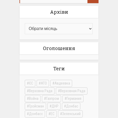
Архіви
Оголошення
Теги
ЄС
АТО
Авдеевка
Верховна Рада
Верховная Рада
Война
Газпром
Германия
Гройсман
ДНР
Донбас
Донбасс
ЕС
Зеленський