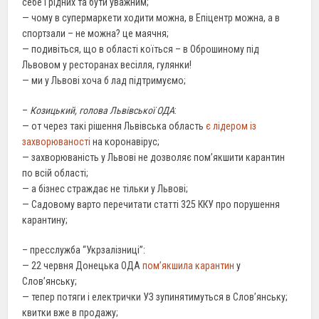
себе і рідних та бути уважним;
— чому в супермаркети ходити можна, в Епіцентр можна, а в
спортзали – не можна? це маячня;
— подивіться, що в області коїться – в Оброшиному під
Львовом у ресторанах весілля, гулянки!
— ми у Львові хоча б лад підтримуємо;
–
Козицький, голова Львівської ОДА
:
— от через такі рішення Львівська область
є лідером із
захворюваності
на коронавірус;
— захворюваність у Львові не дозволяє пом’якшити карантин
по всій області;
— а бізнес страждає не тільки у Львові;
— Садовому варто перечитати статті 325 ККУ про порушення
карантину;
– пресслужба “Укрзалізниці”:
— 22 червня Донецька ОДА
пом’якшила карантин
у
Слов’янську;
— тепер потяги і електрички УЗ зупинятимуться в Слов’янську;
квитки вже в продажу;