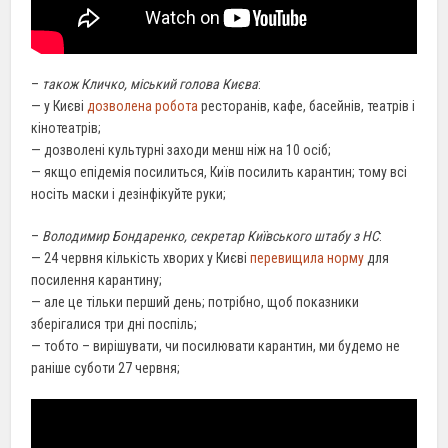
–
також Кличко, міський голова Києва
:
— у Києві
дозволена робота
ресторанів, кафе, басейнів, театрів і
кінотеатрів;
— дозволені культурні заходи менш ніж на 10 осіб;
— якщо епідемія посилиться, Київ посилить карантин; тому всі
носіть маски і дезінфікуйте руки;
–
Володимир Бондаренко, секретар Київського штабу з НС
:
— 24 червня кількість хворих у Києві
перевищила норму
для
посилення карантину;
— але це тільки перший день; потрібно, щоб показники
зберігалися три дні поспіль;
— тобто – вирішувати, чи посилювати карантин, ми будемо не
раніше суботи 27 червня;