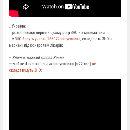
.. Україна:
… розпочалося перше в цьому році ЗНО – з математики;
… у ЗНО
беруть участь 186072 випускника
; складають ЗНО в
масках і під контролем лікарів;
–
Кличко, міський голова Києва
:
— майже 4 тис. київських випускників [з 22 тис.]
не
складатимуть ЗНО
;