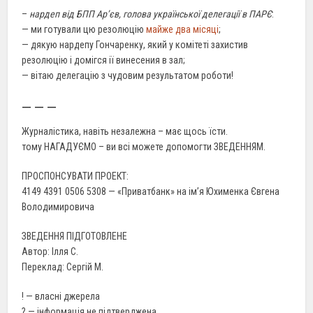
–
нардеп від БПП Ар’єв, голова української делегації в ПАРЄ
:
— ми готували цю резолюцію
майже два місяці
;
— дякую нардепу Гончаренку, який у комітеті захистив
резолюцію і домігся ії винесения в зал;
— вітаю делегацію з чудовим результатом роботи!
— — —
Журналістика, навіть незалежна – має щось їсти.
тому НАГАДУЄМО – ви всі можете допомогти ЗВЕДЕННЯМ.
ПРОСПОНСУВАТИ ПРОЕКТ:
4149 4391 0506 5308 — «Приватбанк» на ім’я Юхименка Євгена
Володимировича
ЗВЕДЕННЯ ПІДГОТОВЛЕНЕ
Автор: Ілля С.
Переклад: Сергій М.
! — власні джерела
? — інформація не підтверджена