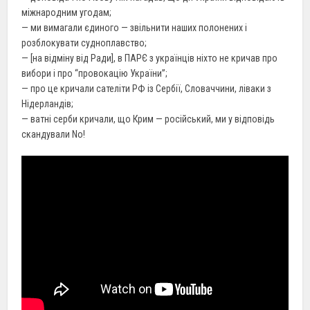
міжнародним угодам;
— ми вимагали єдиного — звільнити наших полонених і
розблокувати судноплавство;
— [на відміну від Ради], в ПАРЄ з українців ніхто не кричав про
вибори і про “провокацію України”;
— про це кричали сателіти РФ із Сербії, Словаччини, ліваки з
Нідерландів;
— ватні серби кричали, що Крим — російський, ми у відповідь
скандували No!