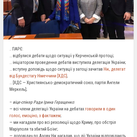
.. ПАРЄ:
… відбулися дебати щодо ситуації у Керченській протоці;
… ініціатором проведення дебатів виступила делегація України;
… вступну доповідь щодо ситуації у затоці зачитав
Нік, делегат
від Бундестагу Німеччини [ХДС]
;
… [ХДС — Християнсько-демократичний союз, партія Ангели
Меркель];
–
віце-спікер Ради Ірина Геращенко
:
— всі члени делегації України на дебатах
говорили в один
голос, емоціно, з фактажем
;
— ми нагадали про всі резолюції щодо Криму, про обстріл
Маріуполя та збитий Боїнг;
— доповідач по Азову Нік нагадав, що дії України відповідають