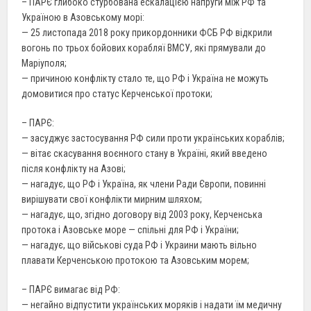
– ПАРЄ глибоко стурбована ескалацією напруги між РФ та
Україною в Азовському морі:
— 25 листопада 2018 року прикордонники ФСБ РФ відкрили
вогонь по трьох бойових корабляї ВМСУ, які прямували до
Маріуполя;
— причиною конфлікту стало те, що РФ і Україна не можуть
домовитися про статус Керченської протоки;
– ПАРЄ:
— засуджує застосування РФ сили проти українських кораблів;
— вітає скасування воєнного стану в Україні, який введено
після конфлікту на Азові;
— нагадує, що РФ і Україна, як члени Ради Європи, повинні
вирішувати свої конфлікти мирним шляхом;
— нагадує, що, згідно договору від 2003 року, Керченська
протока і Азовське море — спільні для РФ і України;
— нагадує, що військові суда РФ і Украини мають вільно
плавати Керченською протокою та Азовським морем;
– ПАРЄ вимагає від РФ:
— негайно відпустити українських моряків і надати їм медичну