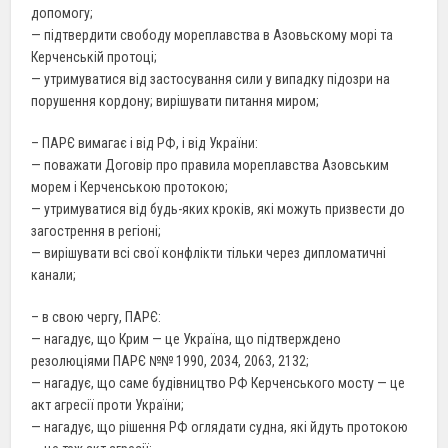
допомогу;
— підтвердити свободу мореплавства в Азовьскому морі та
Керченській протоці;
— утримуватися від застосування сили у випадку підозри на
порушення кордону; вирішувати питання миром;
– ПАРЄ вимагає і від РФ, і від України:
— поважати Договір про правила мореплавства Азовським
морем і Керченською протокою;
— утримуватися від будь-яких кроків, які можуть призвести до
загострення в регіоні;
— вирішувати всі свої конфлікти тільки через дипломатичні
канали;
– в свою чергу, ПАРЄ:
— нагадує, що Крим — це Україна, що підтверждено
резолюціями ПАРЄ №№ 1990, 2034, 2063, 2132;
— нагадує, що саме будівництво РФ Керченського мосту — це
акт агресії проти України;
— нагадує, що рішення РФ оглядати судна, які йдуть протокою