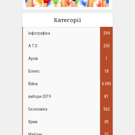
Категорії
Інфографіка
294
А.Т.О.
250
Архів
1
Бізнес
18
Війна
6 095
вибори-2019
81
Економіка
562
Крим
30
Майдан
15