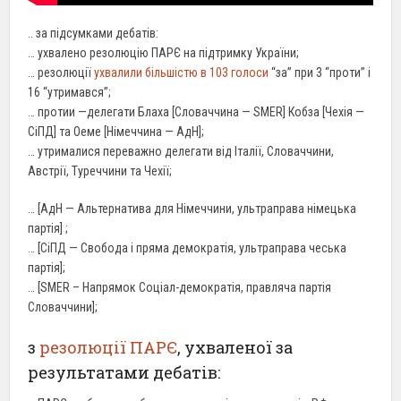
.. за підсумками дебатів:
… ухвалено резолюцію ПАРЄ на підтримку України;
… резолюції
ухвалили більшістю в 103 голоси
“за” при 3 “проти” і
16 “утримався”;
… протии —делегати Блаха [Словаччина — SMER] Кобза [Чехія —
СіПД] та Оеме [Німеччина — АдН];
… утрималися переважно делегати від Італії, Словаччини,
Австрії, Туреччини та Чехії;
… [АдН — Альтернатива для Німеччини, ультраправа німецька
партія] ;
… [СіПД — Свобода і пряма демократія, ультраправа чеська
партія];
… [SMER – Напрямок Соціал-демократія, правляча партія
Словаччини];
з
резолюції ПАРЄ
, ухваленої за
результатами дебатів: