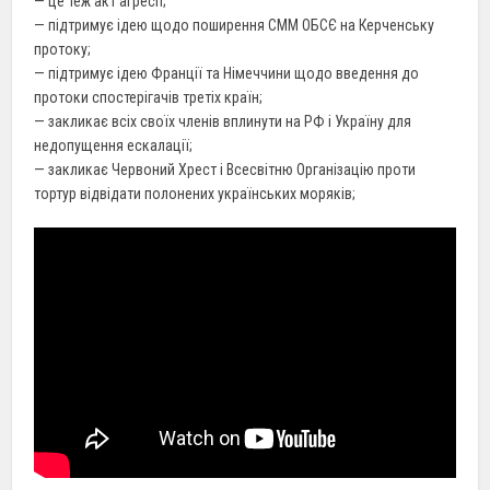
— це теж акт агресії;
— підтримує ідею щодо поширення СММ ОБСЄ на Керченську
протоку;
— підтримує ідею Франції та Німеччини щодо введення до
протоки спостерігачів третіх країн;
— закликає всіх своїх членів вплинути на РФ і Україну для
недопущення ескалації;
— закликає Червоний Хрест і Всесвітню Організацію проти
тортур відвідати полонених українських моряків;