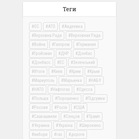
Теги
ЄС
АТО
Авдеевка
Верховна Рада
Верховная Рада
Война
Газпром
Германия
Гройсман
ДНР
Донбас
Донбасс
ЕС
Зеленський
Итоги
Киев
Крим
Крым
Мариуполь
Марьинка
НАБУ
НАТО
Нафтогаз
Одесса
Польша
Порошенко
Підсумки
Россия
Росія
США
Саакашвили
Сенцов
Трамп
Украина
Україна
Широкино
вибори
газ
дороги