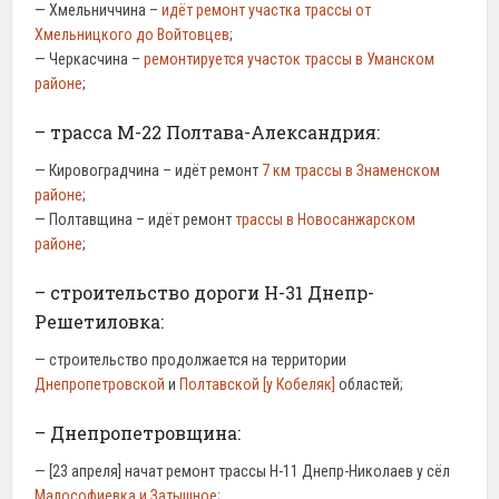
— Хмельниччина –
идёт ремонт участка трассы от
Хмельницкого до Войтовцев
;
— Черкасчина –
ремонтируется участок трассы в Уманском
районе
;
– трасса М-22 Полтава-Александрия:
— Кировоградчина – идёт ремонт
7 км трассы в Знаменском
районе
;
— Полтавщина – идёт ремонт
трассы в Новосанжарском
районе
;
– строительство дороги Н-31 Днепр-
Решетиловка:
— строительство продолжается на территории
Днепропетровской
и
Полтавской [у Кобеляк]
областей;
– Днепропетровщина:
— [23 апреля] начат ремонт трассы Н-11 Днепр-Николаев у сёл
Малософиевка и Затышное
;