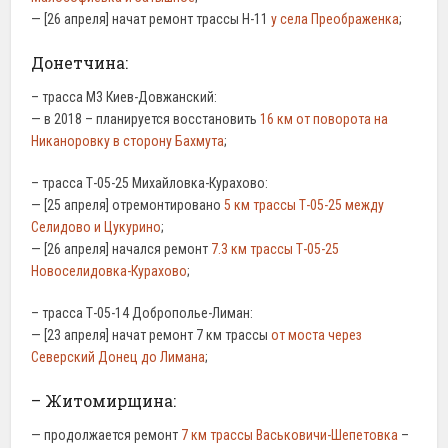
— [26 апреля] начат ремонт трассы Н-11
у села Преображенка
;
Донетчина:
– трасса М3 Киев-Довжанский:
— в 2018 – планируется восстановить
16 км от поворота на
Никаноровку в сторону Бахмута
;
– трасса Т-05-25 Михайловка-Курахово:
— [25 апреля] отремонтировано
5 км трассы Т-05-25 между
Селидово и Цукурино
;
— [26 апреля] начался ремонт
7.3 км трассы Т-05-25
Новоселидовка-Курахово
;
– трасса Т-05-14 Доброполье-Лиман:
— [23 апреля] начат ремонт 7 км трассы
от моста через
Северский Донец до Лимана
;
– Житомирщина:
— продолжается ремонт
7 км трассы Васьковичи-Шепетовка
–