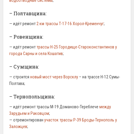
водоотводные системы
;
– Полтавщина:
— идёт ремонт
2 км трассы Т-17-16 Хорол-Кременчуг
;
– Ровенщина:
— идёт ремонт
трассы Н-25 Городище-Староконстантинов у
города Сарны и села Кошатив
;
– Сумщина:
— строится
новый мост через Ворсклу
– на трассе Н-12 Сумы-
Полтава;
– Тернопольщина:
— идёт ремонт трассы М-19 Доманово-Тереблече
между
Зарудьем и Раковцом
;
— отремонтирован
участок трассы Р-39 Броды-Тернополь у
Заложцев
;