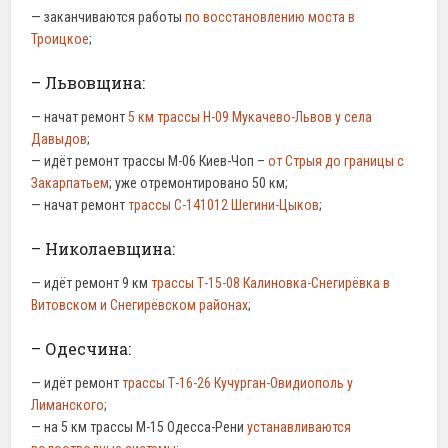
— заканчиваются работы
по восстановлению моста в
Троицкое
;
– Львовщина:
— начат ремонт
5 км трассы Н-09 Мукачево-Львов у села
Давыдов
;
— идёт ремонт трассы М-06 Киев-Чоп –
от Стрыя до границы с
Закарпатьем
; уже отремонтировано 50 км;
— начат ремонт
трассы С-141012 Шегини-Цыков
;
– Николаевщина:
— идёт ремонт 9 км
трассы Т-15-08 Калиновка-Снегирёвка в
Витовском и Снегирёвском районах
;
– Одесчина:
— идёт ремонт
трассы Т-16-26 Кучурган-Овидиополь у
Лиманского
;
— на 5 км трассы М-15 Одесса-Рени
устанавливаются