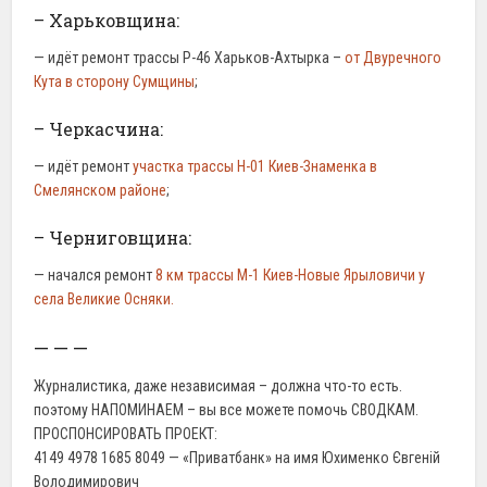
– Харьковщина:
— идёт ремонт трассы Р-46 Харьков-Ахтырка –
от Двуречного
Кута в сторону Сумщины
;
– Черкасчина:
— идёт ремонт
участка трассы Н-01 Киев-Знаменка в
Смелянском районе
;
– Черниговщина:
— начался ремонт
8 км трассы М-1 Киев-Новые Ярыловичи у
села Великие Осняки.
— — —
Журналистика, даже независимая – должна что-то есть.
поэтому НАПОМИНАЕМ – вы все можете помочь СВОДКАМ.
ПРОСПОНСИРОВАТЬ ПРОЕКТ:
4149 4978 1685 8049 — «Приватбанк» на имя Юхименко Євгеній
Володимирович