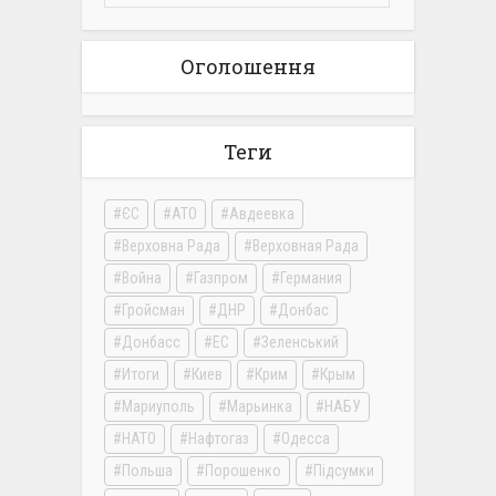
Оголошення
Теги
ЄС
АТО
Авдеевка
Верховна Рада
Верховная Рада
Война
Газпром
Германия
Гройсман
ДНР
Донбас
Донбасс
ЕС
Зеленський
Итоги
Киев
Крим
Крым
Мариуполь
Марьинка
НАБУ
НАТО
Нафтогаз
Одесса
Польша
Порошенко
Підсумки