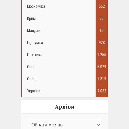
Економіка
562
Крим
30
Майдан
15
Підсумки
928
Політика
1 255
Світ
6 029
Спец
1 319
Україна
7 032
Архіви