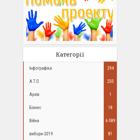
Категорії
Інфографіка
294
А.Т.О.
250
Архів
1
Бізнес
18
Війна
6 089
вибори-2019
81