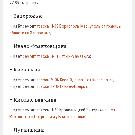
77-85 км трассы;
– Запорожье:
— идёт ремонт
трассы Н-08 Борисполь-Мариуполь от границы
области на Запорожье
;
– Ивано-Франковщина:
— идёт
ремонт трассы Н-11 Стрый-Мамалыга
;
– Киевщина:
— идёт ремонт
трассы М-05 Киев-Одесса – от Киева на юг
;
— идёт ремонт
трассы Т-10-12 Киев-Боярка
;
– Кировоградчина:
— идёт ремонт трассы Н-23 Кропивницкий-Запорожье –
от
Макового до Покровки и у Братолюбовки
;
– Луганщина: