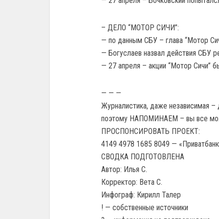
— 27 апреля – Бочковский попытался 
– ДЕЛО “МОТОР СИЧИ”:
— по данным СБУ – глава “Мотор Сич
— Богуслаев назвал действия СБУ р
— 27 апреля – акции “Мотор Сичи” б
— — —
Журналистика, даже независимая – 
поэтому НАПОМИНАЕМ – вы все мо
ПРОСПОНСИРОВАТЬ ПРОЕКТ:
4149 4978 1685 8049 — «Приватбанк
СВОДКА ПОДГОТОВЛЕНА
Автор: Илья С.
Корректор: Вета С.
Инфограф: Кирилл Талер
! — собственные источники