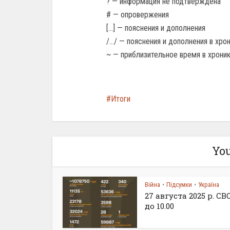
? — информация не подтверждена
# — опровержения
[…] — пояснения и дополнения
/…/ — пояснения и дополнения в хр
~ — приблизительное время в хрон
Итоги
You
Війна
Підсумки
Україна
•
•
27 августа 2025 р. С
до 10.00