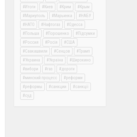
Итоги
Киев
Крим
Крым
Мариуполь
Марьинка
НАБУ
НАТО
Нафтогаз
Одесса
Польша
Порошенко
Підсумки
Россия
Росія
США
Саакашвили
Сенцов
Трамп
Украина
Україна
Широкино
вибори
газ
дороги
минский процесс
реформи
реформы
санкции
санкції
суд