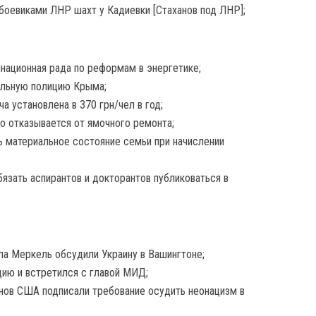
боевиками ЛНР шахт у Кадиевки [Стаханов под ЛНР];
инационная рада по реформам в энергетике;
рульную полицию Крыма;
а установлена в 370 грн/чел в год;
то отказывается от ямочного ремонта;
ь материальное состояние семьи при начислении
язать аспирантов и докторантов публиковаться в
ла Меркель обсудили Украину в Вашингтоне;
цию и встретился с главой МИД;
нов США подписали требование осудить неонацизм в