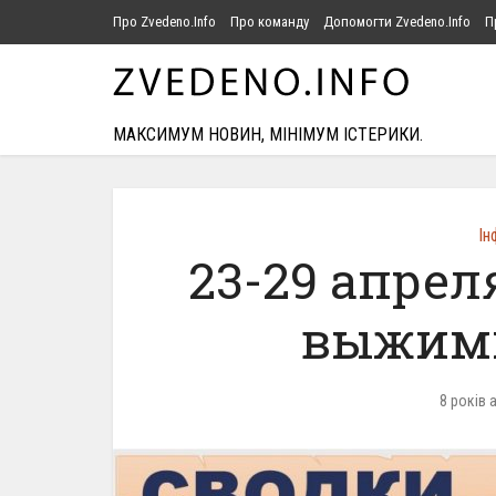
Про Zvedeno.Info
Про команду
Допомогти Zvedeno.Info
П
МАКСИМУМ НОВИН, МІНІМУМ ІСТЕРИКИ.
Ін
23-29 апрел
выжимк
8 років 