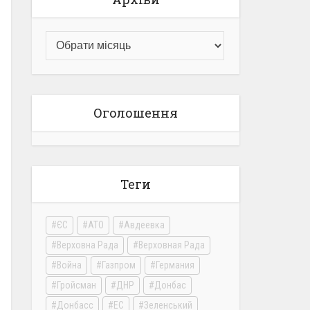
Оголошення
Теги
ЄС
АТО
Авдеевка
Верховна Рада
Верховная Рада
Война
Газпром
Германия
Гройсман
ДНР
Донбас
Донбасс
ЕС
Зеленський