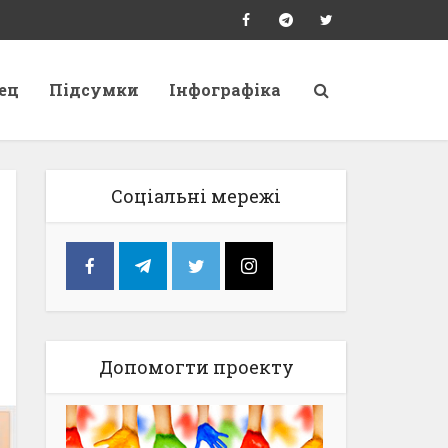
ец
Підсумки
Інфографіка
Соціальні мережі
Допомогти проекту