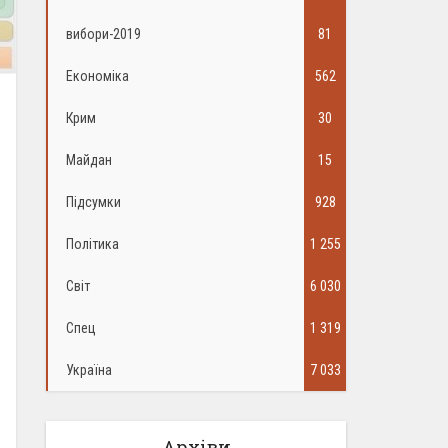
вибори-2019
81
Економіка
562
Крим
30
Майдан
15
Підсумки
928
Політика
1 255
Світ
6 030
Спец
1 319
Україна
7 033
Архіви