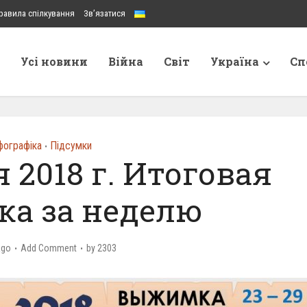
равила спілкування
Зв’язатися
Усі новини
Війна
Світ
Україна
Сп
фографіка
Підсумки
•
я 2018 г. Итоговая
а за неделю
ago
Add Comment
by
2303