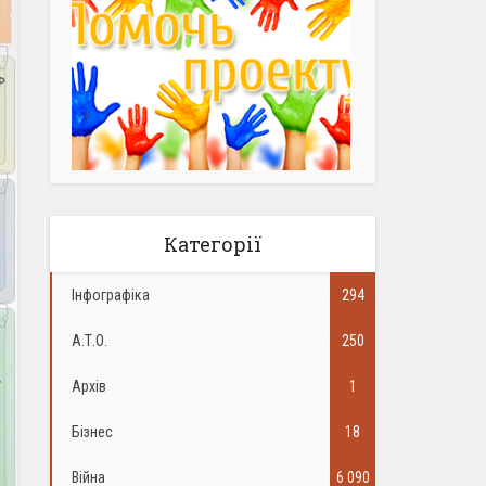
Категорії
Інфографіка
294
А.Т.О.
250
Архів
1
Бізнес
18
Війна
6 090