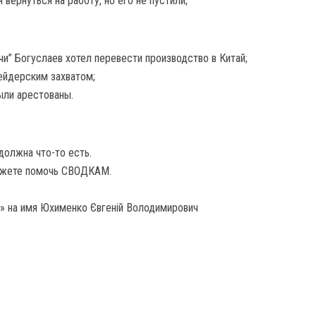
вернуться на работу, но его не пустили;
и” Богуслаев хотел перевести производство в Китай;
ейдерским захватом;
ыли арестованы.
должна что-то есть.
жете помочь СВОДКАМ.
» на имя Юхименко Євгеній Володимирович