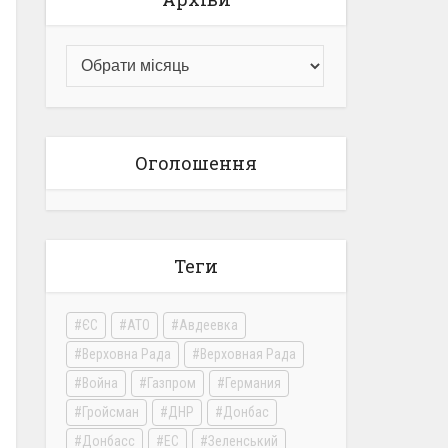
Оголошення
Теги
ЄС
АТО
Авдеевка
Верховна Рада
Верховная Рада
Война
Газпром
Германия
Гройсман
ДНР
Донбас
Донбасс
ЕС
Зеленський