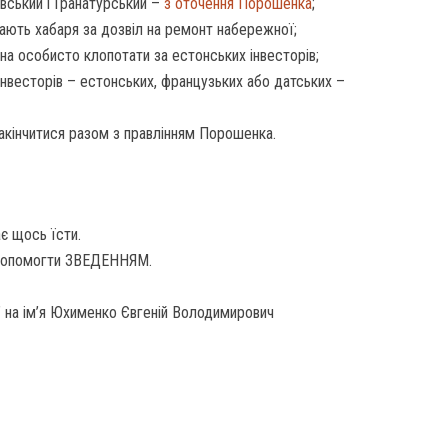
вський і Гранатурський –
з оточення Порошенка
;
гають хабаря за дозвіл на ремонт набережної;
на особисто клопотати за естонських інвесторів;
інвесторів – естонських, французьких або датських –
закінчитися разом з правлінням Порошенка.
є щось їсти.
допомогти ЗВЕДЕННЯМ.
 на ім’я Юхименко Євгеній Володимирович