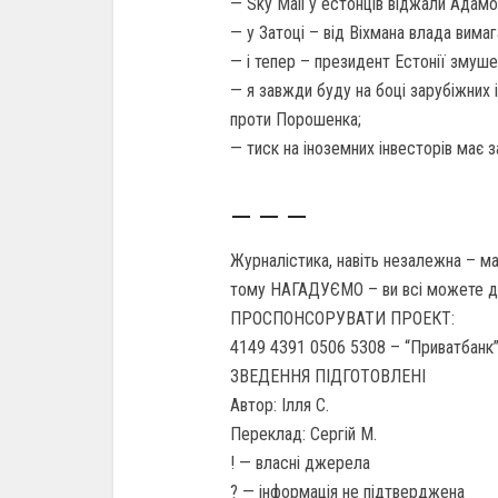
— Sky Mall у естонців віджали Адамо
— у Затоці – від Віхмана влада вима
— і тепер – президент Естонії змуше
— я завжди буду на боці зарубіжних 
проти Порошенка;
— тиск на іноземних інвесторів має 
— — —
Журналістика, навіть незалежна – ма
тому НАГАДУЄМО – ви всі можете 
ПРОСПОНСОРУВАТИ ПРОЕКТ:
4149 4391 0506 5308 – “Приватбанк”
ЗВЕДЕННЯ ПІДГОТОВЛЕНІ
Автор: Ілля С.
Переклад: Сергій М.
! — власні джерела
? — інформація не підтверджена