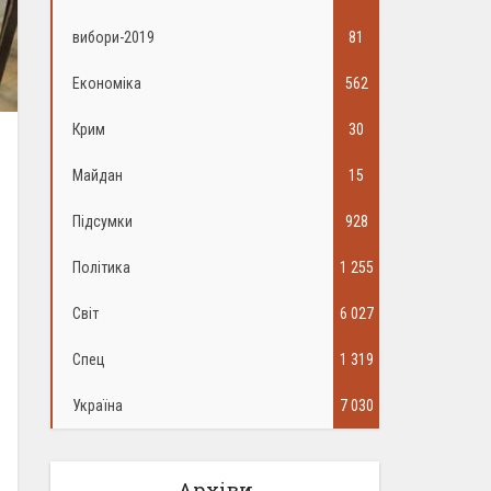
вибори-2019
81
Економіка
562
Крим
30
Майдан
15
Підсумки
928
Політика
1 255
Світ
6 027
Спец
1 319
Україна
7 030
Архіви