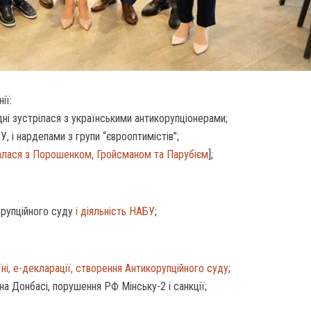
ії:
дні зустрілася з українськими антикорупціонерами;
, і нардепами з групи “єврооптимістів”;
алася з Порошенком, Гройсманом та Парубієм
];
рупційного суду
і діяльність НАБУ
;
їні, е-декларації, створення Антикорупційного суду
;
а Донбасі, порушення РФ Мінську-2 і санкції;