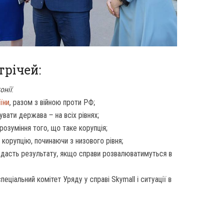
трічей:
онії
:
їни
, разом з війною проти РФ;
вати держава – на всіх рівнях;
розуміння того, що таке корупція;
 корупцію, починаючи з низового рівня;
е дасть результату, якщо справи розвалюватимуться в
еціальний комітет Уряду у справі Skymall і ситуації в