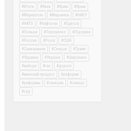
Итоги
Киев
Крим
Крым
Мариуполь
Марьинка
НАБУ
НАТО
Нафтогаз
Одесса
Польша
Порошенко
Підсумки
Россия
Росія
США
Саакашвили
Сенцов
Трамп
Украина
Україна
Широкино
вибори
газ
дороги
минский процесс
реформи
реформы
санкции
санкції
суд