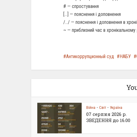
# — спростування
[…] — пояснення і доповнення
/…/ — пояснення і доповнення в хро
~ — приблизний час в хронікальному
Антикоррупционный суд
НАБУ
You
Війна
Світ
Україна
•
•
07 серпня 2026 р.
ЗВЕДЕННЯ до 16.00