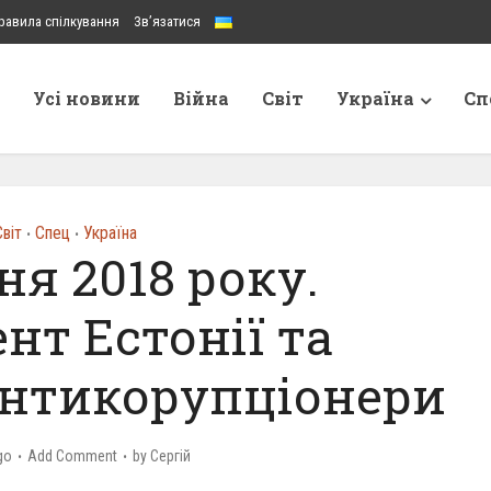
равила спілкування
Зв’язатися
Усі новини
Війна
Світ
Україна
Сп
віт
Спец
Україна
•
•
ня 2018 року.
нт Естонії та
антикорупціонери
go
Add Comment
by
Сергій