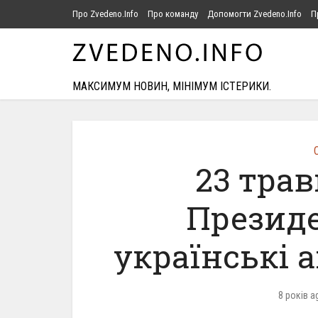
Про Zvedeno.Info
Про команду
Допомогти Zvedeno.Info
П
МАКСИМУМ НОВИН, МІНІМУМ ІСТЕРИКИ.
С
23 трав
Президе
українські 
8 років a