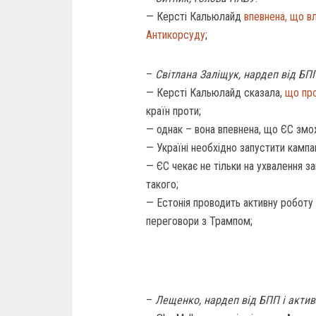
— Керсті Кальюлайд
впевнена, що в
Антикорсуду
;
–
Світлана Заліщук, нардеп від БПП
— Керсті Кальюлайд сказала,
що про
країн проти;
— однак – вона впевнена, що ЄС змо
— Україні необхідно запустити кампа
— ЄС чекає не тільки на ухвалення за
такого;
— Естонія проводить активну роботу 
переговори з Трампом;
–
Лещенко, нардеп від БПП і актив