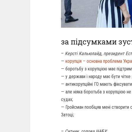
за підсумками зус
–
Керсті Кальюлайд, президент Ест
—
корупція – основна проблема Укра
— боротьбу з корупцією має підтриму
— у держави і народу має бути чітке 
— антикорупційні ГО мають фіксувати
— але ніяка боротьба з корупцією н
судах;
— Гройсман пообіцяв мені створити сп
Затоці;
–
Ситник, голова НАБУ
: