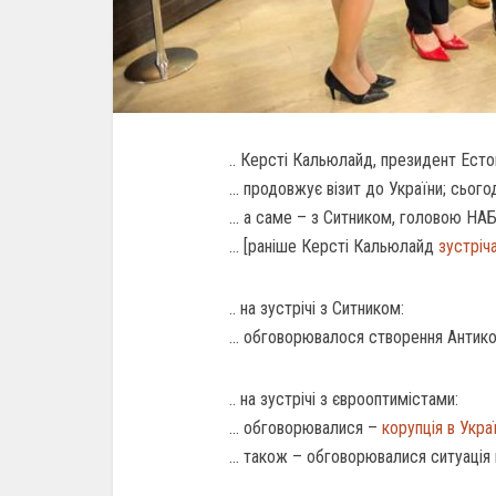
.. Керсті Кальюлайд, президент Естон
… продовжує візит до України; сього
… а саме – з Ситником, головою НАБУ
… [раніше Керсті Кальюлайд
зустріч
.. на зустрічі з Ситником:
… обговорювалося створення Антико
.. на зустрічі з єврооптимістами:
… обговорювалися –
корупція в Укра
… також – обговорювалися ситуація н