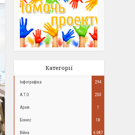
Категорії
Інфографіка
294
А.Т.О.
250
Архів
1
Бізнес
18
Війна
6 087