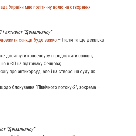
лада України має політичну волю на створення
 і активіст “Демальянсу”
:
довжити санкції буде важко
– Італія та ще декілька
же досягнути консенсусу і продовжити санкції;
нію в ЄП на підтримку Сенцова;
кону про антикорсуд, але і на створення суду як
щодо блокування “Північного потоку-2”, зокрема –
іст “Демальянсу”
: