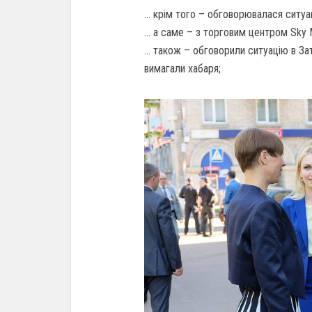
… крім того – обговорювалася ситуац
… а саме – з торговим центром Sky Ma
… також – обговорили ситуацію в Зат
вимагали хабаря;