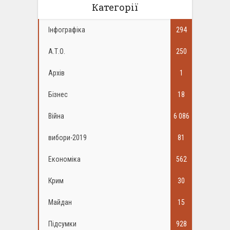
Категорії
Інфографіка
294
А.Т.О.
250
Архів
1
Бізнес
18
Війна
6 086
вибори-2019
81
Економіка
562
Крим
30
Майдан
15
Підсумки
928