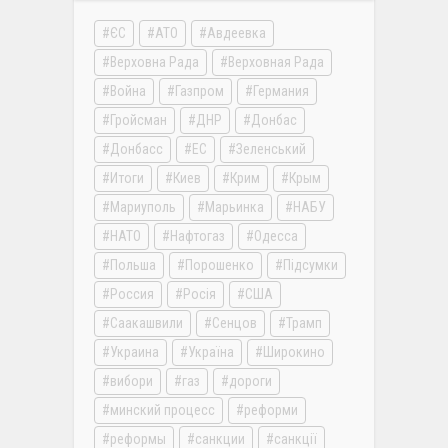
ЄС
АТО
Авдеевка
Верховна Рада
Верховная Рада
Война
Газпром
Германия
Гройсман
ДНР
Донбас
Донбасс
ЕС
Зеленський
Итоги
Киев
Крим
Крым
Мариуполь
Марьинка
НАБУ
НАТО
Нафтогаз
Одесса
Польша
Порошенко
Підсумки
Россия
Росія
США
Саакашвили
Сенцов
Трамп
Украина
Україна
Широкино
вибори
газ
дороги
минский процесс
реформи
реформы
санкции
санкції