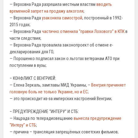
— Верховна Рада разрешила местным властям
вводить
временной запрет на продажу алкоголя
;
— Верховна Рада
узаконила самострой
, построенный в 1992-
2015 годах;
— Верховна Рада
частично отменила “правки Лозового” в КПК
в
части следствия;
— Верховна Рада провалила законопроект об отмене е-
декларирования для ГО;
— Порошенко подписал закон о льготах ветеранам АТО при
поступлении в вузы;
– КОНФЛИКТ С ВЕНГРИЕЙ:
— Елена Зеркаль, замглавы МИД Украины, –
Венгрия причиняет
головную боль не только Украине, но и ЕС
;
— это происходит из-за имперских настроений Венгрии;
– ПРЕДУПРЕЖДЕНИЕ “ИНТЕРУ” И СТБ:
— Нацрада по телерадиовещанию
вынесла предупреждение
“Интеру” и СТБ
;
— причина – трансляция запрещённых советских фильмов;