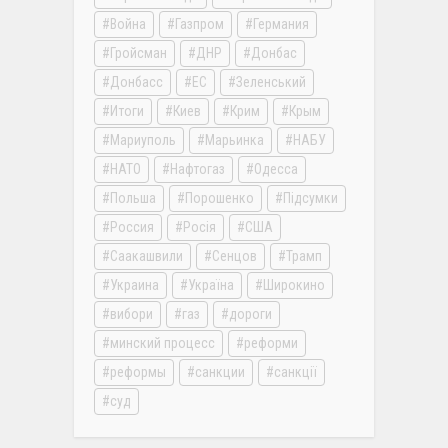
Война
Газпром
Германия
Гройсман
ДНР
Донбас
Донбасс
ЕС
Зеленський
Итоги
Киев
Крим
Крым
Мариуполь
Марьинка
НАБУ
НАТО
Нафтогаз
Одесса
Польша
Порошенко
Підсумки
Россия
Росія
США
Саакашвили
Сенцов
Трамп
Украина
Україна
Широкино
вибори
газ
дороги
минский процесс
реформи
реформы
санкции
санкції
суд