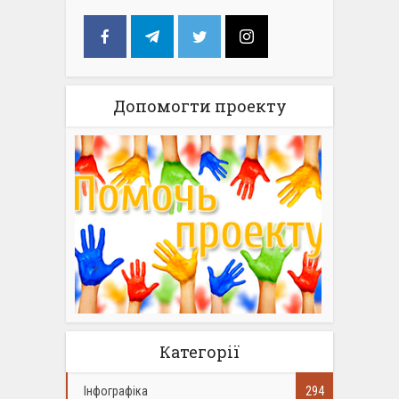
Допомогти проекту
Категорії
Інфографіка
294