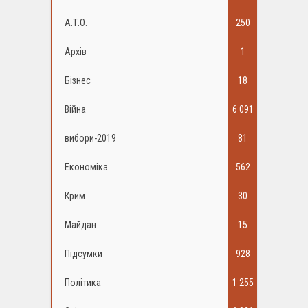
А.Т.О.
250
Архів
1
Бізнес
18
Війна
6 091
вибори-2019
81
Економіка
562
Крим
30
Майдан
15
Підсумки
928
Політика
1 255