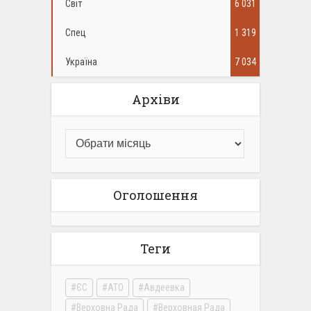
Світ
6 031
Спец
1 319
Україна
7 034
Архіви
Оголошення
Теги
ЄС
АТО
Авдеевка
Верховна Рада
Верховная Рада