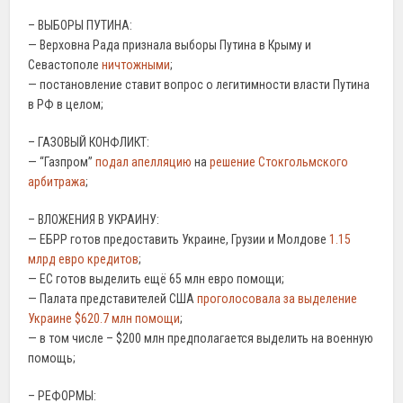
– ВЫБОРЫ ПУТИНА:
— Верховна Рада признала выборы Путина в Крыму и
Севастополе
ничтожными
;
— постановление ставит вопрос о легитимности власти Путина
в РФ в целом;
– ГАЗОВЫЙ КОНФЛИКТ:
— “Газпром”
подал апелляцию
на
решение Стокгольмского
арбитража
;
– ВЛОЖЕНИЯ В УКРАИНУ:
— ЕБРР готов предоставить Украине, Грузии и Молдове
1.15
млрд евро кредитов
;
— ЕС готов выделить ещё 65 млн евро помощи;
— Палата представителей США
проголосовала за выделение
Украине $620.7 млн помощи
;
— в том числе – $200 млн предполагается выделить на военную
помощь;
– РЕФОРМЫ: